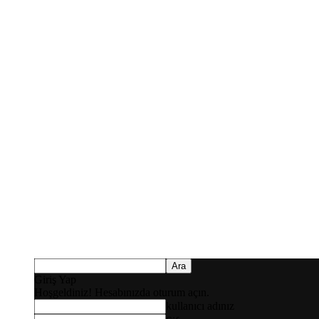
Giriş Yap
Hoşgeldiniz! Hesabınızda oturum açın.
kullanıcı adınız