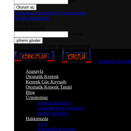
Şifre
Parolanızı mı unuttunuz? yardım almak
Gizlilik Politikamız
Şifre kurtarma
Şifrenizi Kurtarın
E-posta
Email adresine yeni bir şifre gönderilecek.
Korkutlar Kepenk
Anasayfa
Otomatik Kepenk
Kepenk Güç Kaynağı
Otomatik Kepenk Tamiri
Blog
Ürünlerimiz
Kepenk Sistemleri
Otomatik Kapı Sistemleri
Panjur Sistemleri
Hakkımızda
S.S.S
Hizmet Bölgelerimiz