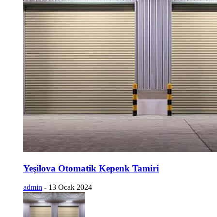
Yeşilova Otomatik Kepenk Tamiri
admin
-
13 Ocak 2024