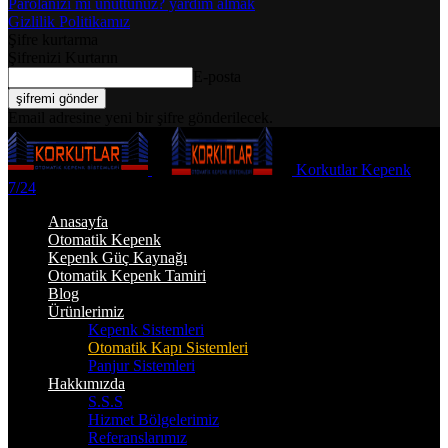
Parolanızı mı unuttunuz? yardım almak
Gizlilik Politikamız
Şifre kurtarma
Şifrenizi Kurtarın
E-posta
Email adresine yeni bir şifre gönderilecek.
Korkutlar Kepenk
7/24
Anasayfa
Otomatik Kepenk
Kepenk Güç Kaynağı
Otomatik Kepenk Tamiri
Blog
Ürünlerimiz
Kepenk Sistemleri
Otomatik Kapı Sistemleri
Panjur Sistemleri
Hakkımızda
S.S.S
Hizmet Bölgelerimiz
Referanslarımız