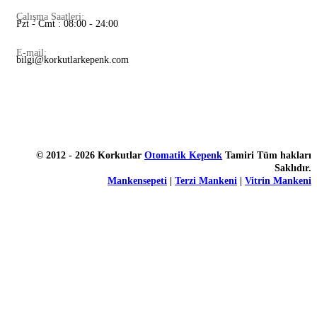
Çalışma Saatleri:
Pzt - Cmt : 08:00 - 24:00
E-mail:
bilgi@korkutlarkepenk.com
© 2012 - 2026 Korkutlar
Otomatik Kepenk
Tamiri Tüm hakları
Saklıdır.
Mankensepeti
|
Terzi Mankeni
|
Vitrin Mankeni