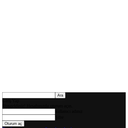
Giriş Yap
Hoşgeldiniz! Hesabınızda oturum açın.
kullanıcı adınız
Şifre