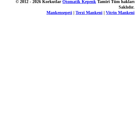
© 2012 - 2026 Korkutlar
Otomatik Kepenk
Tamiri Tüm hakları
Saklıdır.
Mankensepeti
|
Terzi Mankeni
|
Vitrin Mankeni