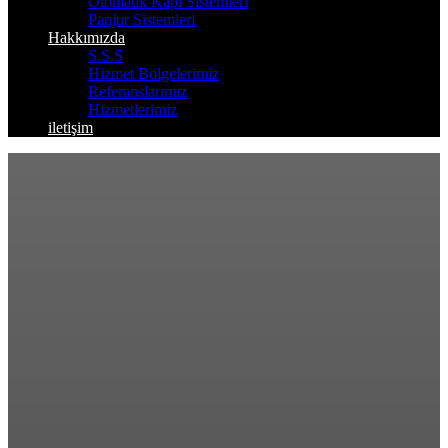
Otomatik Kapı Sistemleri
Panjur Sistemleri
Hakkımızda
S.S.S
Hizmet Bölgelerimiz
Referanslarımız
Hizmetlerimiz
iletişim