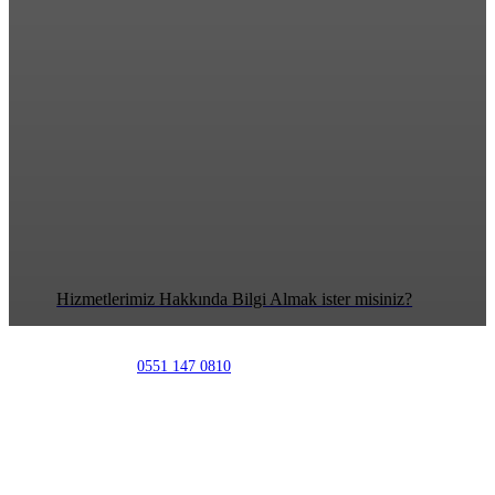
Korkutlar Kepenk
Tamiri ve Otomatik
Kepenk Güç Kaynağı
7/24
Korkutlar Kepenk 7/24 kepenk tamiri, otomatik kapı,
panjur ve otomatik kepenk güç kaynağı servis ve
montaj hizmeti bulunmaktadır.
Hizmetlerimiz Hakkında Bilgi Almak ister misiniz?
Telefon numarası:
0551 147 0810
Çalışma Saatleri:
Pzt - Cmt: 08:00 - 24:00
E-mail
bilgi@korkutlarkepenk.com