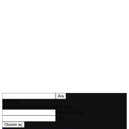
Giriş Yap
Hoşgeldiniz! Hesabınızda oturum açın.
kullanıcı adınız
Şifre