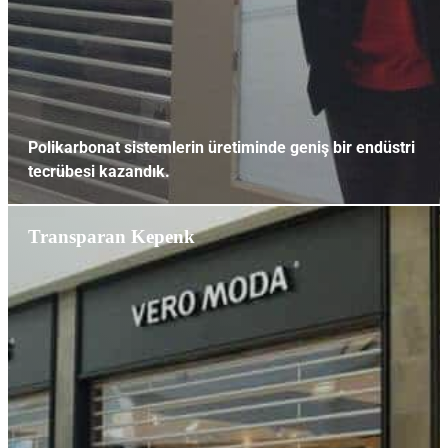
Polikarbonat sistemlerin üretiminde geniş bir endüstri
tecrübesi kazandık.
Polikarbonat Kepenk
Transparan Kepenk