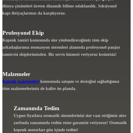
dünya çözümleri üreten dinamik bilime odaklandık. Seksiyonel
kapı ihtiyaçlarınızı da karşılıyoruz.
Profesyonel Ekip
Kepenk tamiri konusunda size yönlendireceğimiz tüm ekip
arkadaşlarımız otomasyon sistemleri alanında profesyonel panjur
tamircisi ekiplerimizden. Biz servis hizmeti veriyoruz kesintisiz!
Malzemeler
Kepenk malzemeleri
konusunda satışını ve desteğini sağladığımız
tüm malzemelerimiz de kalite ön planda.
Zamanında Teslim
Uygun fiyatlara otomatik sistemlerinizi size vaat ettiğimiz süre
zarfında zamanında teslim etme garantisi veriyoruz! Otomatik
kepenk motorları gün içinde teslim!