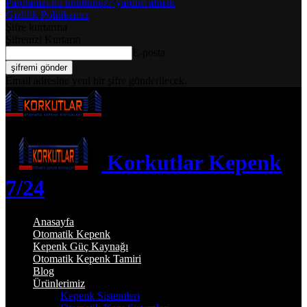
Parolanızı mı unuttunuz? yardım almak
Gizlilik Politikamız
Şifre kurtarma
Şifrenizi Kurtarın
E-posta
Email adresine yeni bir şifre gönderilecek.
Korkutlar Kepenk
7/24
Anasayfa
Otomatik Kepenk
Kepenk Güç Kaynağı
Otomatik Kepenk Tamiri
Blog
Ürünlerimiz
Kepenk Sistemleri