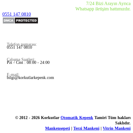
7/24 Bizi Arayın Ayrıca
Whatsapp iletişim hattımızdır.
0551 147 0810
Telefon numarası:
0551 147 0810
Çalışma Saatleri:
Pzt - Cmt : 08:00 - 24:00
E-mail:
bilgi@korkutlarkepenk.com
© 2012 - 2026 Korkutlar
Otomatik Kepenk
Tamiri Tüm hakları
Saklıdır.
Mankensepeti
|
Terzi Mankeni
|
Vitrin Mankeni