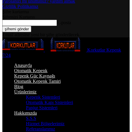
Parolanızı mı unuttunuz? yardım almak
Gizlilik Politikamız
Şifre kurtarma
Şifrenizi Kurtarın
E-posta
Email adresine yeni bir şifre gönderilecek.
Korkutlar Kepenk
7/24
Anasayfa
Otomatik Kepenk
Kepenk Güç Kaynağı
Otomatik Kepenk Tamiri
Blog
Ürünlerimiz
Kepenk Sistemleri
Otomatik Kapı Sistemleri
Panjur Sistemleri
Hakkımızda
S.S.S
Hizmet Bölgelerimiz
Referanslarımız