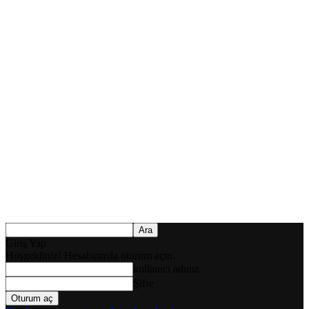
Giriş Yap
Hoşgeldiniz! Hesabınızda oturum açın.
kullanıcı adınız
Şifre