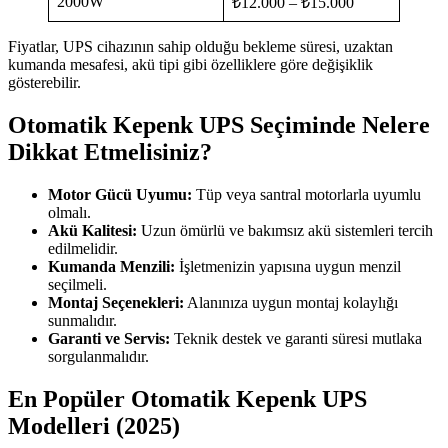
2000W
₺12.000 – ₺15.000
Fiyatlar, UPS cihazının sahip olduğu bekleme süresi, uzaktan
kumanda mesafesi, akü tipi gibi özelliklere göre değişiklik
gösterebilir.
Otomatik Kepenk UPS Seçiminde Nelere
Dikkat Etmelisiniz?
Motor Gücü Uyumu:
Tüp veya santral motorlarla uyumlu
olmalı.
Akü Kalitesi:
Uzun ömürlü ve bakımsız akü sistemleri tercih
edilmelidir.
Kumanda Menzili:
İşletmenizin yapısına uygun menzil
seçilmeli.
Montaj Seçenekleri:
Alanınıza uygun montaj kolaylığı
sunmalıdır.
Garanti ve Servis:
Teknik destek ve garanti süresi mutlaka
sorgulanmalıdır.
En Popüler Otomatik Kepenk UPS
Modelleri (2025)