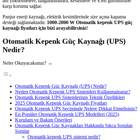
ani yükselmelere, dalgalanmalara, kesintilere ve EMI gürültüsüne
karşı koruma sağlar.
Panjur enerji kaynağı, elektrik kesintilerinde size açma kapama
desteği sağlamaktadır.
1000-2000 W Otomatik kepenk UPS güç
kaynağı fiyatları için bizi arayabilirsiniz!
Otomatik Kepenk Güç Kaynağı (UPS)
Nedir?
Neler Okuyacaksınız? →
Otomatik Kepenk Güç Kaynağı (UPS) Nedir?
Neden Otomatik Kepenk UPS Sistemleri Kullanmalısınız?
Otomatik Kepenk UPS Sistemlerinin Teknik Özellikleri
2025 Otomatik Kepenk Güç Kaynağı Fiyatları
Otomatik Kepenk UPS Seçiminde Nelere Dikkat Etmelisiniz?
En Popüler Otomatik Kepenk UPS Modelleri (2025)
Kurulum ve Bakım Önerileri
Otomatik Kepenk Güç Kaynakları Hakkında Sıkça Sorulan
Sorular
Otomatik kepenk UPS sistemi nedir?