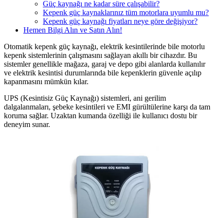
Güç kaynağı ne kadar süre çalışabilir?
Kepenk güç kaynaklarınız tüm motorlara uyumlu mu?
Kepenk güç kaynağı fiyatları neye göre değişiyor?
Hemen Bilgi Alın ve Satın Alın!
Otomatik kepenk güç kaynağı, elektrik kesintilerinde bile motorlu
kepenk sistemlerinin çalışmasını sağlayan akıllı bir cihazdır. Bu
sistemler genellikle mağaza, garaj ve depo gibi alanlarda kullanılır
ve elektrik kesintisi durumlarında bile kepenklerin güvenle açılıp
kapanmasını mümkün kılar.
UPS (Kesintisiz Güç Kaynağı) sistemleri, ani gerilim
dalgalanmaları, şebeke kesintileri ve EMI gürültülerine karşı da tam
koruma sağlar. Uzaktan kumanda özelliği ile kullanıcı dostu bir
deneyim sunar.