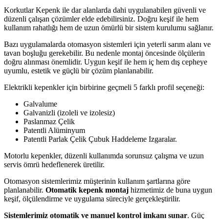
Korkutlar Kepenk ile dar alanlarda dahi uygulanabilen güvenli ve
düzenli çalışan çözümler elde edebilirsiniz. Doğru keşif ile hem
kullanım rahatlığı hem de uzun ömürlü bir sistem kurulumu sağlanır.
Bazı uygulamalarda otomasyon sistemleri için yeterli sarım alanı ve
tavan boşluğu gerekebilir. Bu nedenle montaj öncesinde ölçülerin
doğru alınması önemlidir. Uygun keşif ile hem iç hem dış cepheye
uyumlu, estetik ve güçlü bir çözüm planlanabilir.
Elektrikli kepenkler için birbirine geçmeli 5 farklı profil seçeneği:
Galvalume
Galvanizli (izoleli ve izolesiz)
Paslanmaz Çelik
Patentli Alüminyum
Patentli Parlak Çelik Çubuk Haddeleme Izgaralar.
Motorlu kepenkler, düzenli kullanımda sorunsuz çalışma ve uzun
servis ömrü hedeflenerek üretilir.
Otomasyon sistemlerimiz müşterinin kullanım şartlarına göre
planlanabilir.
Otomatik kepenk montaj
hizmetimiz de buna uygun
keşif, ölçülendirme ve uygulama süreciyle gerçekleştirilir.
Sistemlerimiz otomatik ve manuel kontrol imkanı sunar
. Güç