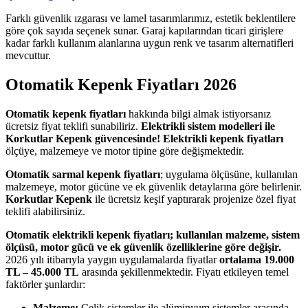
Farklı güvenlik ızgarası ve lamel tasarımlarımız, estetik beklentilere
göre çok sayıda seçenek sunar. Garaj kapılarından ticari girişlere
kadar farklı kullanım alanlarına uygun renk ve tasarım alternatifleri
mevcuttur.
Otomatik Kepenk Fiyatları 2026
Otomatik kepenk fiyatları
hakkında bilgi almak istiyorsanız
ücretsiz fiyat teklifi sunabiliriz.
Elektrikli sistem modelleri ile
Korkutlar Kepenk güvencesinde!
Elektrikli kepenk fiyatları
ölçüye, malzemeye ve motor tipine göre değişmektedir.
Otomatik sarmal kepenk fiyatları
; uygulama ölçüsüne, kullanılan
malzemeye, motor gücüne ve ek güvenlik detaylarına göre belirlenir.
Korkutlar Kepenk
ile ücretsiz keşif yaptırarak projenize özel fiyat
teklifi alabilirsiniz.
Otomatik elektrikli kepenk fiyatları; kullanılan malzeme, sistem
ölçüsü, motor gücü ve ek güvenlik özelliklerine göre değişir.
2026 yılı itibarıyla yaygın uygulamalarda fiyatlar
ortalama 19.000
TL – 45.000 TL
arasında şekillenmektedir. Fiyatı etkileyen temel
faktörler şunlardır:
Malzeme:
Çelik sistemler ile alüminyum sistemler arasında