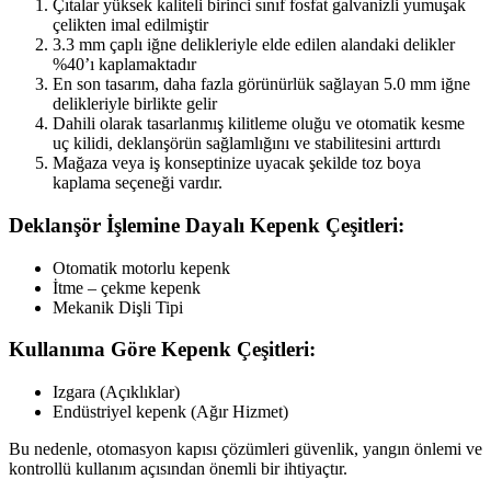
Çıtalar yüksek kaliteli birinci sınıf fosfat galvanizli yumuşak
çelikten imal edilmiştir
3.3 mm çaplı iğne delikleriyle elde edilen alandaki delikler
%40’ı kaplamaktadır
En son tasarım, daha fazla görünürlük sağlayan 5.0 mm iğne
delikleriyle birlikte gelir
Dahili olarak tasarlanmış kilitleme oluğu ve otomatik kesme
uç kilidi, deklanşörün sağlamlığını ve stabilitesini arttırdı
Mağaza veya iş konseptinize uyacak şekilde toz boya
kaplama seçeneği vardır.
Deklanşör İşlemine Dayalı Kepenk Çeşitleri:
Otomatik motorlu kepenk
İtme – çekme kepenk
Mekanik Dişli Tipi
Kullanıma Göre Kepenk Çeşitleri:
Izgara (Açıklıklar)
Endüstriyel kepenk (Ağır Hizmet)
Bu nedenle, otomasyon kapısı çözümleri güvenlik, yangın önlemi ve
kontrollü kullanım açısından önemli bir ihtiyaçtır.