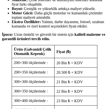
fiyat farkı oluşabilir.
Boyut:
Genişlik ve yükseklik arttıkça maliyet yükselir.
Motor Gücü:
Daha güçlü motorlar ve kumandalı çözümler
toplam maliyeti artırabilir.
Ekstra Özellikler:
Yalıtım, darbe dayanımı, fotosel, uzaktan
kumanda ve özel kontrol seçenekleri fiyatı etkiler.
İpucu:
Uzun ömürlü ve güvenli bir sistem için
kaliteli malzeme ve
garantili ürünleri tercih edin.
Ürün (Galvanizli Çelik
Fiyat (₺)
Otomatik Kepenk)
200×300 ölçülerinde :
20 Bin ₺ + KDV
200×350 ölçülerinde :
20.500 ₺ + KDV
300×300 ölçülerinde :
21 Bin ₺ + KDV
300×350 ölçülerinde :
22 Bin ₺ + KDV
300×400 ölçülerinde :
23 Bin ₺ + KDV