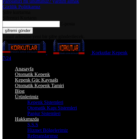
Parolanızı mı unuttunuz? yardım almak
Gizlilik Politikamız
Şifre kurtarma
Şifrenizi Kurtarın
E-posta
Email adresine yeni bir şifre gönderilecek.
Korkutlar Kepenk
7/24
Anasayfa
Otomatik Kepenk
Kepenk Güç Kaynağı
Otomatik Kepenk Tamiri
Blog
Ürünlerimiz
Kepenk Sistemleri
Otomatik Kapı Sistemleri
Panjur Sistemleri
Hakkımızda
S.S.S
Hizmet Bölgelerimiz
Referanslarımız