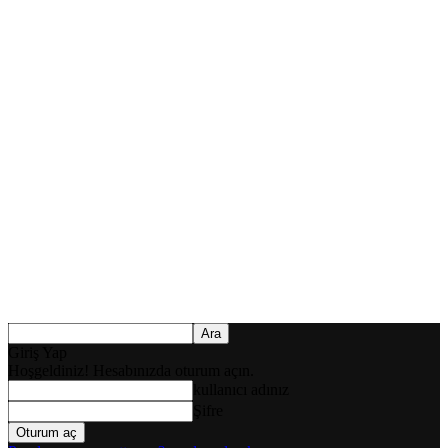
Giriş Yap
Hoşgeldiniz! Hesabınızda oturum açın.
kullanıcı adınız
Şifre