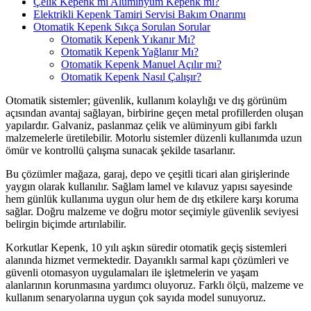
Çelik Kepenk mi Alüminyum Kepenk mi?
Elektrikli Kepenk Tamiri Servisi Bakım Onarımı
Otomatik Kepenk Sıkça Sorulan Sorular
Otomatik Kepenk Yıkanır Mı?
Otomatik Kepenk Yağlanır Mı?
Otomatik Kepenk Manuel Açılır mı?
Otomatik Kepenk Nasıl Çalışır?
Otomatik sistemler; güvenlik, kullanım kolaylığı ve dış görünüm
açısından avantaj sağlayan, birbirine geçen metal profillerden oluşan
yapılardır. Galvaniz, paslanmaz çelik ve alüminyum gibi farklı
malzemelerle üretilebilir. Motorlu sistemler düzenli kullanımda uzun
ömür ve kontrollü çalışma sunacak şekilde tasarlanır.
Bu çözümler mağaza, garaj, depo ve çeşitli ticari alan girişlerinde
yaygın olarak kullanılır. Sağlam lamel ve kılavuz yapısı sayesinde
hem günlük kullanıma uygun olur hem de dış etkilere karşı koruma
sağlar. Doğru malzeme ve doğru motor seçimiyle güvenlik seviyesi
belirgin biçimde artırılabilir.
Korkutlar Kepenk, 10 yılı aşkın süredir otomatik geçiş sistemleri
alanında hizmet vermektedir. Dayanıklı sarmal kapı çözümleri ve
güvenli otomasyon uygulamaları ile işletmelerin ve yaşam
alanlarının korunmasına yardımcı oluyoruz. Farklı ölçü, malzeme ve
kullanım senaryolarına uygun çok sayıda model sunuyoruz.