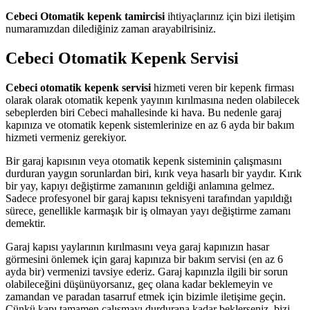
Cebeci Otomatik kepenk tamircisi
ihtiyaçlarınız için bizi iletişim
numaramızdan dilediğiniz zaman arayabilrisiniz.
Cebeci Otomatik Kepenk Servisi
Cebeci otomatik kepenk servisi
hizmeti veren bir kepenk firması
olarak olarak otomatik kepenk yayının kırılmasına neden olabilecek
sebeplerden biri Cebeci mahallesinde ki hava. Bu nedenle garaj
kapınıza ve otomatik kepenk sistemlerinize en az 6 ayda bir bakım
hizmeti vermeniz gerekiyor.
Bir garaj kapısının veya otomatik kepenk sisteminin çalışmasını
durduran yaygın sorunlardan biri, kırık veya hasarlı bir yaydır. Kırık
bir yay, kapıyı değiştirme zamanının geldiği anlamına gelmez.
Sadece profesyonel bir garaj kapısı teknisyeni tarafından yapıldığı
sürece, genellikle karmaşık bir iş olmayan yayı değiştirme zamanı
demektir.
Garaj kapısı yaylarının kırılmasını veya garaj kapınızın hasar
görmesini önlemek için garaj kapınıza bir bakım servisi (en az 6
ayda bir) vermenizi tavsiye ederiz. Garaj kapınızla ilgili bir sorun
olabileceğini düşünüyorsanız, geç olana kadar beklemeyin ve
zamandan ve paradan tasarruf etmek için bizimle iletişime geçin.
Çünkü kapı tamamen çalışmayı durdurana kadar beklerseniz, bizi