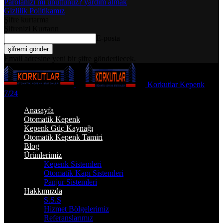
Parolanızı mı unuttunuz? yardım almak
Gizlilik Politikamız
Şifre kurtarma
Şifrenizi Kurtarın
E-posta
Email adresine yeni bir şifre gönderilecek.
Korkutlar Kepenk
7/24
Anasayfa
Otomatik Kepenk
Kepenk Güç Kaynağı
Otomatik Kepenk Tamiri
Blog
Ürünlerimiz
Kepenk Sistemleri
Otomatik Kapı Sistemleri
Panjur Sistemleri
Hakkımızda
S.S.S
Hizmet Bölgelerimiz
Referanslarımız