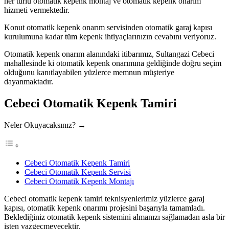
her türlü otomatik kepenk montaj ve otomatik kepenk onarım
hizmeti vermektedir.
Konut otomatik kepenk onarım servisinden otomatik garaj kapısı
kurulumuna kadar tüm kepenk ihtiyaçlarınızın cevabını veriyoruz.
Otomatik kepenk onarım alanındaki itibarımız, Sultangazi Cebeci
mahallesinde ki otomatik kepenk onarımına geldiğinde doğru seçim
olduğunu kanıtlayabilen yüzlerce memnun müşteriye
dayanmaktadır.
Cebeci Otomatik Kepenk Tamiri
Neler Okuyacaksınız? →
Cebeci Otomatik Kepenk Tamiri
Cebeci Otomatik Kepenk Servisi
Cebeci Otomatik Kepenk Montajı
Cebeci otomatik kepenk tamiri teknisyenlerimiz yüzlerce garaj
kapısı, otomatik kepenk onarımı projesini başarıyla tamamladı.
Beklediğiniz otomatik kepenk sistemini almanızı sağlamadan asla bir
işten vazgeçmeyecektir.