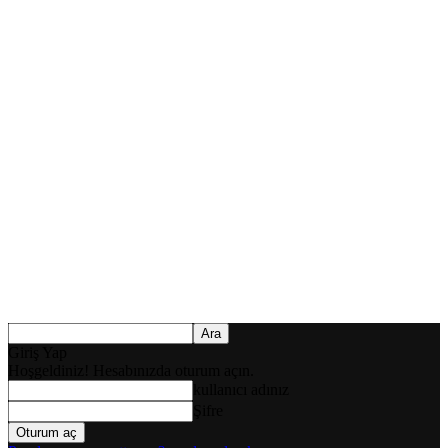
Giriş Yap
Hoşgeldiniz! Hesabınızda oturum açın.
kullanıcı adınız
Şifre