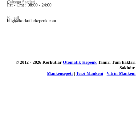
Çalışma Saatleri:
Pzt - Cmt : 08:00 - 24:00
E-mail:
bilgi@korkutlarkepenk.com
© 2012 - 2026 Korkutlar
Otomatik Kepenk
Tamiri Tüm hakları
Saklıdır.
Mankensepeti
|
Terzi Mankeni
|
Vitrin Mankeni