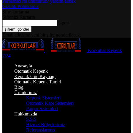
Parolanızı mı unuttunuz? yardım almak
Gizlilik Politikamız
Şifre kurtarma
Şifrenizi Kurtarın
E-posta
Email adresine yeni bir şifre gönderilecek.
Korkutlar Kepenk
7/24
Anasayfa
Otomatik Kepenk
Kepenk Güç Kaynağı
Otomatik Kepenk Tamiri
Blog
Ürünlerimiz
Kepenk Sistemleri
Otomatik Kapı Sistemleri
Panjur Sistemleri
Hakkımızda
S.S.S
Hizmet Bölgelerimiz
Referanslarımız