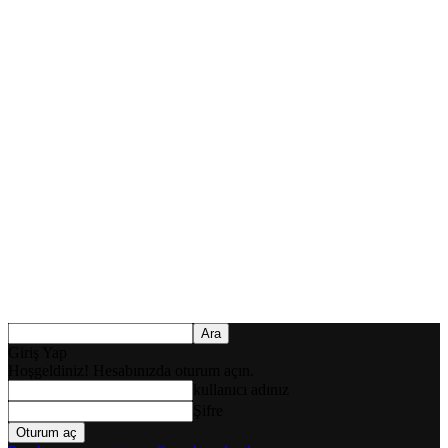
Giriş Yap
Hoşgeldiniz! Hesabınızda oturum açın.
kullanıcı adınız
Şifre