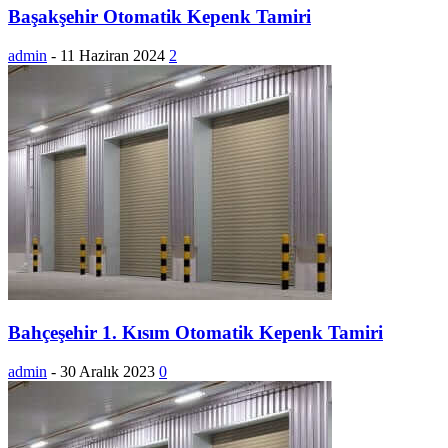
Başakşehir Otomatik Kepenk Tamiri
admin
-
11 Haziran 2024
2
Bahçeşehir 1. Kısım Otomatik Kepenk Tamiri
admin
-
30 Aralık 2023
0