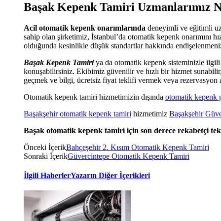
Başak Kepenk Tamiri Uzmanlarımız Na
Acil otomatik kepenk onarımlarında
deneyimli ve eğitimli u
sahip olan şirketimiz, İstanbul’da otomatik kepenk onarımını hı
olduğunda kesinlikle düşük standartlar hakkında endişelenmeni
Başak Kepenk Tamiri
ya da otomatik kepenk sisteminizle ilgil
konuşabilirsiniz. Ekibimiz güvenilir ve hızlı bir hizmet sunabili
geçmek ve bilgi, ücretsiz fiyat teklifi vermek veya rezervasyo
Otomatik kepenk tamiri hizmetimizin dışında
otomatik kepenk 
Başakşehir otomatik kepenk tamiri
hizmetimiz
Başakşehir Güve
Başak otomatik kepenk tamiri için son derece rekabetçi tekl
Önceki İçerik
Bahçeşehir 2. Kısım Otomatik Kepenk Tamiri
Sonraki İçerik
Güvercintepe Otomatik Kepenk Tamiri
İlgili Haberler
Yazarın Diğer İçerikleri