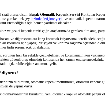
 saati olursa olsun,
Başak Otomatik Kepenk Servisi
Korkutlar Kepenk
manız gereken tek şey
bizimle iletişime geçin
ve otomatik kepenk onarım 
nı istemediğiniz için hemen yardımcı olacaktır.
ibiz ve gezici kepenk tamiri çağrı araçlarımızda gereken tüm araç, parç
hasara ve diğer sorunlara karşı korumak istiyorsanız, tercih edebileceğin
ları korumak için yaptığı bir şeydir ve koruma sağlama açısından olduk
er türlü soruna açık bırakılabilir.
runun hızlı bir şekilde çözülebilmesi ve korumanızın geri yüklenebilme
ekten güvenli olup olmadığı konusunda her zaman endişeleneceksiniz. 
tadını çıkarabileceğiniz anlamına gelir.
Ediyoruz?
letlerinizin durumunu, otomatik kepenk moturunuzu, otomatik kepenk gü
lemleri de yapmaktayız.
enk otomasyonlarının kurulumu, yeni otomatik kapı ve otomatik panjur 