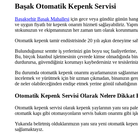
Başak Otomatik Kepenk Servisi
Başakşehir Başak Mahallesi
için gece veya gündüz günün hangi
ve uygun fiyatlı bir kepenk onarım hizmeti sağlayabiliriz. Yap
stokunuzun ve ekipmanınızın her zaman tam olarak korunmaması
Otomatik kepenk tamir endüstrisinde 20 yılı aşkın deneyime sah
Bulunduğunuz semtte iş yerlerinizi gün boyu suç faaliyetlerine, 
Bu, birçok İstanbul işletmesinin çevrede kimse olmadığında bina
durdurursa, güvendiğiniz korumayı kaybedersiniz ve tesisleriniz h
Bu durumda otomatik kepenk onarımı ayarlamanızın sağlanması, so
incelemek ve yürütmek için bir uzman çıkmadan, binanızın gerç
de neler olabileceğinden endişe etmek yerine gönül rahatlığının 
Otomatik Kepenk Servisi Olarak Nelere Dikkat 
Otomatik kepenk servisi olarak kepenk yaylarının yanı sıra pa
otomatik kapı gibi otomasyonların servis bakım onarımı gibi iş
Yukarıda belirtmiş olduklarımızın yanı sıra yeni otomatik kep
sağlamaktayız.