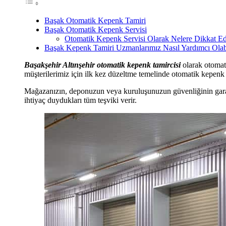
Başak Otomatik Kepenk Tamiri
Başak Otomatik Kepenk Servisi
Otomatik Kepenk Servisi Olarak Nelere Dikkat E
Başak Kepenk Tamiri Uzmanlarımız Nasıl Yardımcı Olabi
Başakşehir Altınşehir otomatik kepenk tamircisi
olarak otomati
müşterilerimiz için ilk kez düzeltme temelinde otomatik kepenk 
Mağazanızın, deponuzun veya kuruluşunuzun güvenliğinin garanti
ihtiyaç duydukları tüm teşviki verir.