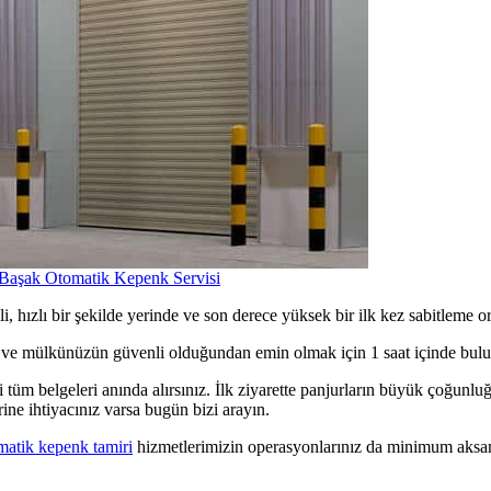
 Başak Otomatik Kepenk Servisi
, hızlı bir şekilde yerinde ve son derece yüksek bir ilk kez sabitleme o
ak ve mülkünüzün güvenli olduğundan emin olmak için 1 saat içinde bul
i tüm belgeleri anında alırsınız. İlk ziyarette panjurların büyük çoğun
ne ihtiyacınız varsa bugün bizi arayın.
matik kepenk tamiri
hizmetlerimizin operasyonlarınız da minimum aksa