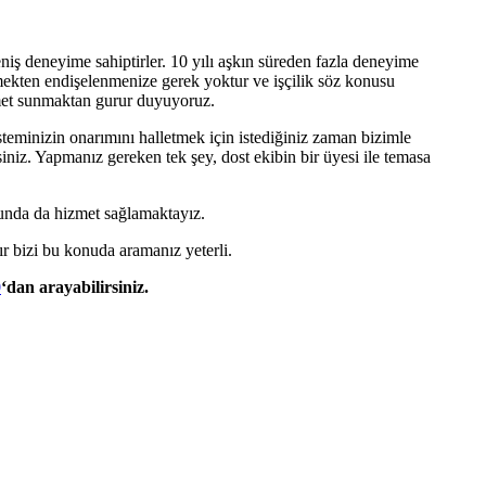
iş deneyime sahiptirler. 10 yılı aşkın süreden fazla deneyime
lmekten endişelenmenize gerek yoktur ve işçilik söz konusu
zmet sunmaktan gurur duyuyoruz.
steminizin onarımını halletmek için istediğiniz zaman bizimle
siniz. Yapmanız gereken tek şey, dost ekibin bir üyesi ile temasa
nda da hizmet sağlamaktayız.
 bizi bu konuda aramanız yeterli.
0
‘dan arayabilirsiniz.