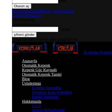
Şifre
Parolanızı mı unuttunuz? yardım almak
Gizlilik Politikamız
Şifre kurtarma
Şifrenizi Kurtarın
E-posta
Email adresine yeni bir şifre gönderilecek.
Korkutlar Kepenk
Anasayfa
Otomatik Kepenk
Kepenk Güç Kaynağı
Otomatik Kepenk Tamiri
Blog
Ürünlerimiz
Kepenk Sistemleri
Otomatik Kapı Sistemleri
Panjur Sistemleri
Hakkımızda
S.S.S
Hizmet Bölgelerimiz