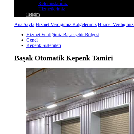
Referanslarımız
Hizmetlerimiz
iletişim
Ana Sayfa
Hizmet Verdiğimiz Bölgelerimiz
Hizmet Verdiğimiz
Hizmet Verdiğimiz Başakşehir Bölgesi
Genel
Kepenk Sistemleri
Başak Otomatik Kepenk Tamiri