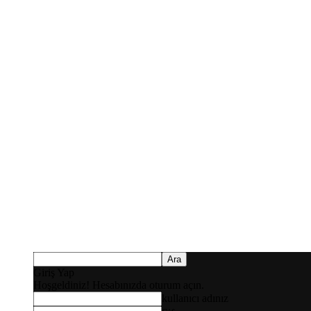
Giriş Yap
Hoşgeldiniz! Hesabınızda oturum açın.
kullanıcı adınız