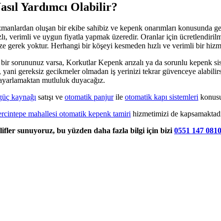
sıl Yardımcı Olabilir?
zmanlardan oluşan bir ekibe sahibiz ve kepenk onarımları konusunda gen
zlı, verimli ve uygun fiyatla yapmak üzeredir. Oranlar için ücretlendiri
ze gerek yoktur. Herhangi bir köşeyi kesmeden hızlı ve verimli bir hi
i bir sorununuz varsa, Korkutlar Kepenk arızalı ya da sorunlu kepenk si
r, yani gereksiz gecikmeler olmadan iş yerinizi tekrar güvenceye alabilir
n ayarlamaktan mutluluk duyacağız.
güç kaynağı
satışı ve
otomatik panjur
ile
otomatik kapı sistemleri
konusu
rcintepe mahallesi otomatik kepenk tamiri
hizmetimizi de kapsamaktadır
ifler sunuyoruz, bu yüzden daha fazla bilgi için bizi
0551 147 081