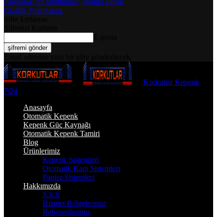
Parolanızı mı unuttunuz? yardım almak
Gizlilik Politikamız
Şifre kurtarma
Şifrenizi Kurtarın
E-posta
Email adresine yeni bir şifre gönderilecek.
Korkutlar Kepenk
7/24
Anasayfa
Otomatik Kepenk
Kepenk Güç Kaynağı
Otomatik Kepenk Tamiri
Blog
Ürünlerimiz
Kepenk Sistemleri
Otomatik Kapı Sistemleri
Panjur Sistemleri
Hakkımızda
S.S.S
Hizmet Bölgelerimiz
Referanslarımız