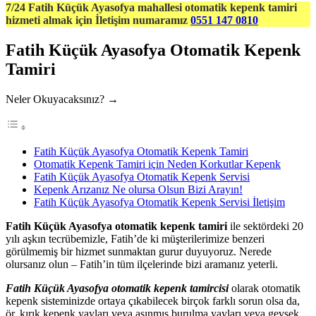
7/24 Fatih Küçük Ayasofya mahallesi otomatik kepenk tamiri
hizmeti almak için İletişim numaramız
0551 147 0810
Fatih Küçük Ayasofya Otomatik Kepenk
Tamiri
Neler Okuyacaksınız? →
Fatih Küçük Ayasofya Otomatik Kepenk Tamiri
Otomatik Kepenk Tamiri için Neden Korkutlar Kepenk
Fatih Küçük Ayasofya Otomatik Kepenk Servisi
Kepenk Arızanız Ne olursa Olsun Bizi Arayın!
Fatih Küçük Ayasofya Otomatik Kepenk Servisi İletişim
Fatih Küçük Ayasofya otomatik kepenk tamiri
ile sektördeki 20
yılı aşkın tecrübemizle, Fatih’de ki müşterilerimize benzeri
görülmemiş bir hizmet sunmaktan gurur duyuyoruz. Nerede
olursanız olun – Fatih’in tüm ilçelerinde bizi aramanız yeterli.
Fatih Küçük Ayasofya otomatik kepenk tamircisi
olarak otomatik
kepenk sisteminizde ortaya çıkabilecek birçok farklı sorun olsa da,
ör. kırık kepenk yayları veya aşınmış burulma yayları veya gevşek