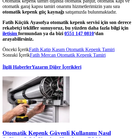
Otomatik kepenk tamiri dışında otomatik panjur, otomatik kapı ve
otomatik garaj kapısı tamiri onarımı hizmetlerimizin yanı sıra
otomatik kepenk güç kaynağı
satışımızda bulunmaktadır.
Fatih Küçük Ayasofya otomatik kepenk servisi için son derece
rekabetçi teklifler sunuyoruz, bu yüzden daha fazla bilgi için
iletişim
formundan ya da bizi
0551 147 0810
‘dan
arayabilirsiniz.
Önceki İçerik
Fatih Katip Kasım Otomatik Kepenk Tamiri
Sonraki İçerik
Fatih Mercan Otomatik Kepenk Tamiri
İlgili Haberler
Yazarın Diğer İçerikleri
Otomatik Kepenk Güvenli Kullanımı Nasıl