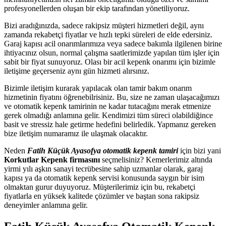
profesyonellerden oluşan bir ekip tarafından yönetiliyoruz.
Bizi aradığınızda, sadece rakipsiz müşteri hizmetleri değil, aynı
zamanda rekabetçi fiyatlar ve hızlı tepki süreleri de elde edersiniz.
Garaj kapısı acil onarımlarımıza veya sadece bakımla ilgilenen birine
ihtiyacınız olsun, normal çalışma saatlerimizde yapılan tüm işler için
sabit bir fiyat sunuyoruz. Olası bir acil kepenk onarımı için bizimle
iletişime geçerseniz aynı gün hizmeti alırsınız.
Bizimle iletişim kurarak yapılacak olan tamir bakım onarım
hizmetinin fiyatını öğrenebilrisiniz. Bu, size ne zaman ulaşacağımızı
ve otomatik kepenk tamirinin ne kadar tutacağını merak etmenize
gerek olmadığı anlamına gelir. Kendimizi tüm süreci olabildiğince
basit ve stressiz hale getirme hedefini belirledik. Yapmanız gereken
bize iletişim numaramız ile ulaşmak olacaktır.
Neden
Fatih Küçük Ayasofya otomatik kepenk tamiri
için bizi yani
Korkutlar Kepenk firmasını
seçmelisiniz? Kemerlerimiz altında
yirmi yılı aşkın sanayi tecrübesine sahip uzmanlar olarak, garaj
kapısı ya da otomatik kepenk servisi konusunda saygın bir isim
olmaktan gurur duyuyoruz. Müşterilerimiz için bu, rekabetçi
fiyatlarla en yüksek kalitede çözümler ve baştan sona rakipsiz
deneyimler anlamına gelir.