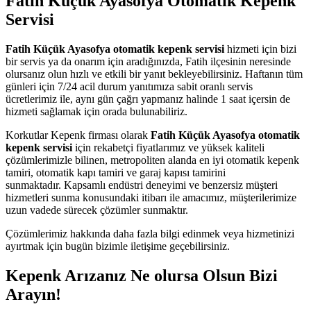
Fatih Küçük Ayasofya Otomatik Kepenk
Servisi
Fatih Küçük Ayasofya otomatik kepenk servisi
hizmeti için bizi
bir servis ya da onarım için aradığınızda, Fatih ilçesinin neresinde
olursanız olun hızlı ve etkili bir yanıt bekleyebilirsiniz. Haftanın tüm
günleri için 7/24 acil durum yanıtımıza sabit oranlı servis
ücretlerimiz ile, aynı gün çağrı yapmanız halinde 1 saat içersin de
hizmeti sağlamak için orada bulunabiliriz.
Korkutlar Kepenk firması olarak
Fatih Küçük Ayasofya otomatik
kepenk servisi
için rekabetçi fiyatlarımız ve yüksek kaliteli
çözümlerimizle bilinen, metropoliten alanda en iyi otomatik kepenk
tamiri, otomatik kapı tamiri ve garaj kapısı tamirini
sunmaktadır. Kapsamlı endüstri deneyimi ve benzersiz müşteri
hizmetleri sunma konusundaki itibarı ile amacımız, müşterilerimize
uzun vadede sürecek çözümler sunmaktır.
Çözümlerimiz hakkında daha fazla bilgi edinmek veya hizmetinizi
ayırtmak için bugün bizimle iletişime geçebilirsiniz.
Kepenk Arızanız Ne olursa Olsun Bizi
Arayın!