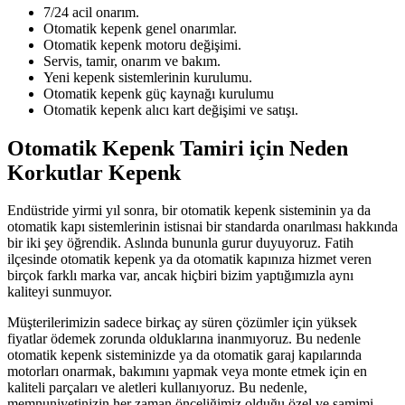
7/24 acil onarım.
Otomatik kepenk genel onarımlar.
Otomatik kepenk motoru değişimi.
Servis, tamir, onarım ve bakım.
Yeni kepenk sistemlerinin kurulumu.
Otomatik kepenk güç kaynağı kurulumu
Otomatik kepenk alıcı kart değişimi ve satışı.
Otomatik Kepenk Tamiri için Neden
Korkutlar Kepenk
Endüstride yirmi yıl sonra, bir otomatik kepenk sisteminin ya da
otomatik kapı sistemlerinin istisnai bir standarda onarılması hakkında
bir iki şey öğrendik. Aslında bununla gurur duyuyoruz. Fatih
ilçesinde otomatik kepenk ya da otomatik kapınıza hizmet veren
birçok farklı marka var, ancak hiçbiri bizim yaptığımızla aynı
kaliteyi sunmuyor.
Müşterilerimizin sadece birkaç ay süren çözümler için yüksek
fiyatlar ödemek zorunda olduklarına inanmıyoruz. Bu nedenle
otomatik kepenk sisteminizde ya da otomatik garaj kapılarında
motorları onarmak, bakımını yapmak veya monte etmek için en
kaliteli parçaları ve aletleri kullanıyoruz. Bu nedenle,
memnuniyetinizin her zaman önceliğimiz olduğu özel ve samimi