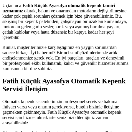
Uçtan uca
Fatih Küçük Ayasofya otomatik kepenk tamiri
uzmanınız
olarak, bakım ve onarımdan motorların değiştirilmesine
kadar çok çeşitli sorunları çözmek için bize güvenebilirsiniz. Bu,
sıkışmış bir kepenk paletinden, çalışmayan bir uzaktan kumandaya,
motordan gelen garip sesler, kırık veya aşınmış burulma yayları,
çatlak kablolar veya hatta düzensiz bir kapıya kadar her şeyi
içerebilir.
Bunlar, müşterilerimizle karşılaştığımız en yaygın sorunlardan
sadece birkaçı. İyi haber mi? Birinci sınıf çözümlerimizle artık
endişelenmenize gerek yok. En iyi parçaları, araçları ve deneyimli
bir profesyonel ekibi kullanarak, kalıcı ve güvenilir hizmetler sunma
konusunda bir üne sahibiz.
Fatih Küçük Ayasofya Otomatik Kepenk
Servisi İletişim
Otomatik kepenk sistemlerinizin profesyonel servis ve bakıma
ihtiyacı varsa veya onarım gerekiyorsa, bugün bizimle iletişime
geçmekten çekinmeyin. Fatih Küçük Ayasofya otomatik kepenk
servisi için hizmet almak isterseniz bizi dilediğiniz zaman
arayabilirsiniz.