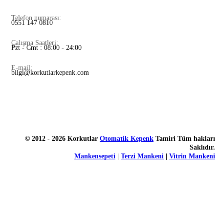
Telefon numarası:
0551 147 0810
Çalışma Saatleri:
Pzt - Cmt : 08:00 - 24:00
E-mail:
bilgi@korkutlarkepenk.com
© 2012 - 2026 Korkutlar
Otomatik Kepenk
Tamiri Tüm hakları
Saklıdır.
Mankensepeti
|
Terzi Mankeni
|
Vitrin Mankeni