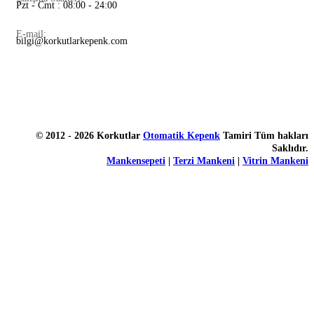
Pzt - Cmt : 08:00 - 24:00
E-mail:
bilgi@korkutlarkepenk.com
© 2012 - 2026 Korkutlar
Otomatik Kepenk
Tamiri Tüm hakları
Saklıdır.
Mankensepeti
|
Terzi Mankeni
|
Vitrin Mankeni