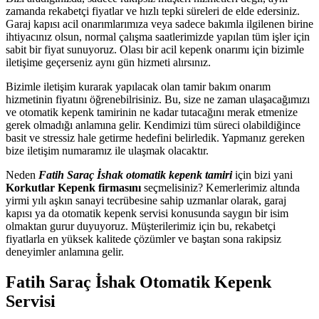
zamanda rekabetçi fiyatlar ve hızlı tepki süreleri de elde edersiniz.
Garaj kapısı acil onarımlarımıza veya sadece bakımla ilgilenen birine
ihtiyacınız olsun, normal çalışma saatlerimizde yapılan tüm işler için
sabit bir fiyat sunuyoruz. Olası bir acil kepenk onarımı için bizimle
iletişime geçerseniz aynı gün hizmeti alırsınız.
Bizimle iletişim kurarak yapılacak olan tamir bakım onarım
hizmetinin fiyatını öğrenebilrisiniz. Bu, size ne zaman ulaşacağımızı
ve otomatik kepenk tamirinin ne kadar tutacağını merak etmenize
gerek olmadığı anlamına gelir. Kendimizi tüm süreci olabildiğince
basit ve stressiz hale getirme hedefini belirledik. Yapmanız gereken
bize iletişim numaramız ile ulaşmak olacaktır.
Neden
Fatih Saraç İshak otomatik kepenk tamiri
için bizi yani
Korkutlar Kepenk firmasını
seçmelisiniz? Kemerlerimiz altında
yirmi yılı aşkın sanayi tecrübesine sahip uzmanlar olarak, garaj
kapısı ya da otomatik kepenk servisi konusunda saygın bir isim
olmaktan gurur duyuyoruz. Müşterilerimiz için bu, rekabetçi
fiyatlarla en yüksek kalitede çözümler ve baştan sona rakipsiz
deneyimler anlamına gelir.
Fatih Saraç İshak Otomatik Kepenk
Servisi