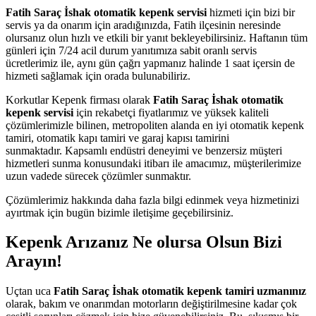
Fatih Saraç İshak otomatik kepenk servisi
hizmeti için bizi bir
servis ya da onarım için aradığınızda, Fatih ilçesinin neresinde
olursanız olun hızlı ve etkili bir yanıt bekleyebilirsiniz. Haftanın tüm
günleri için 7/24 acil durum yanıtımıza sabit oranlı servis
ücretlerimiz ile, aynı gün çağrı yapmanız halinde 1 saat içersin de
hizmeti sağlamak için orada bulunabiliriz.
Korkutlar Kepenk firması olarak
Fatih Saraç İshak otomatik
kepenk servisi
için rekabetçi fiyatlarımız ve yüksek kaliteli
çözümlerimizle bilinen, metropoliten alanda en iyi otomatik kepenk
tamiri, otomatik kapı tamiri ve garaj kapısı tamirini
sunmaktadır. Kapsamlı endüstri deneyimi ve benzersiz müşteri
hizmetleri sunma konusundaki itibarı ile amacımız, müşterilerimize
uzun vadede sürecek çözümler sunmaktır.
Çözümlerimiz hakkında daha fazla bilgi edinmek veya hizmetinizi
ayırtmak için bugün bizimle iletişime geçebilirsiniz.
Kepenk Arızanız Ne olursa Olsun Bizi
Arayın!
Uçtan uca
Fatih Saraç İshak otomatik kepenk tamiri uzmanınız
olarak, bakım ve onarımdan motorların değiştirilmesine kadar çok