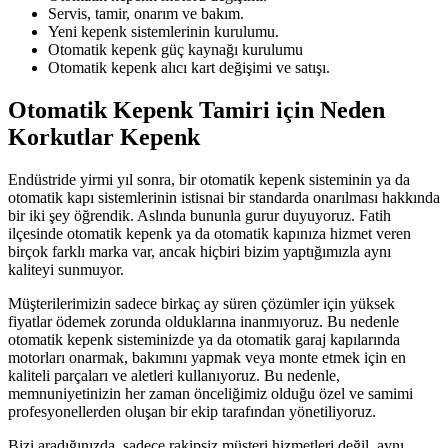
Servis, tamir, onarım ve bakım.
Yeni kepenk sistemlerinin kurulumu.
Otomatik kepenk güç kaynağı kurulumu
Otomatik kepenk alıcı kart değişimi ve satışı.
Otomatik Kepenk Tamiri için Neden
Korkutlar Kepenk
Endüstride yirmi yıl sonra, bir otomatik kepenk sisteminin ya da
otomatik kapı sistemlerinin istisnai bir standarda onarılması hakkında
bir iki şey öğrendik. Aslında bununla gurur duyuyoruz. Fatih
ilçesinde otomatik kepenk ya da otomatik kapınıza hizmet veren
birçok farklı marka var, ancak hiçbiri bizim yaptığımızla aynı
kaliteyi sunmuyor.
Müşterilerimizin sadece birkaç ay süren çözümler için yüksek
fiyatlar ödemek zorunda olduklarına inanmıyoruz. Bu nedenle
otomatik kepenk sisteminizde ya da otomatik garaj kapılarında
motorları onarmak, bakımını yapmak veya monte etmek için en
kaliteli parçaları ve aletleri kullanıyoruz. Bu nedenle,
memnuniyetinizin her zaman önceliğimiz olduğu özel ve samimi
profesyonellerden oluşan bir ekip tarafından yönetiliyoruz.
Bizi aradığınızda, sadece rakipsiz müşteri hizmetleri değil, aynı