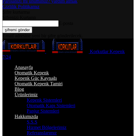
Parolanızı mı unuttunuz? yardım almak
Gizlilik Politikamız
Şifre kurtarma
Şifrenizi Kurtarın
E-posta
Email adresine yeni bir şifre gönderilecek.
Korkutlar Kepenk
7/24
Anasayfa
Otomatik Kepenk
Kepenk Güç Kaynağı
Otomatik Kepenk Tamiri
Blog
Ürünlerimiz
Kepenk Sistemleri
Otomatik Kapı Sistemleri
Panjur Sistemleri
Hakkımızda
S.S.S
Hizmet Bölgelerimiz
Referanslarımız