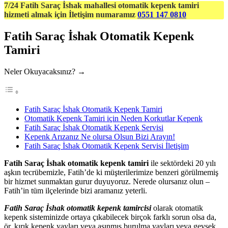
7/24 Fatih Saraç İshak mahallesi otomatik kepenk tamiri
hizmeti almak için İletişim numaramız
0551 147 0810
Fatih Saraç İshak Otomatik Kepenk
Tamiri
Neler Okuyacaksınız? →
Fatih Saraç İshak Otomatik Kepenk Tamiri
Otomatik Kepenk Tamiri için Neden Korkutlar Kepenk
Fatih Saraç İshak Otomatik Kepenk Servisi
Kepenk Arızanız Ne olursa Olsun Bizi Arayın!
Fatih Saraç İshak Otomatik Kepenk Servisi İletişim
Fatih Saraç İshak otomatik kepenk tamiri
ile sektördeki 20 yılı
aşkın tecrübemizle, Fatih’de ki müşterilerimize benzeri görülmemiş
bir hizmet sunmaktan gurur duyuyoruz. Nerede olursanız olun –
Fatih’in tüm ilçelerinde bizi aramanız yeterli.
Fatih Saraç İshak otomatik kepenk tamircisi
olarak otomatik
kepenk sisteminizde ortaya çıkabilecek birçok farklı sorun olsa da,
ör. kırık kepenk yayları veya aşınmış burulma yayları veya gevşek