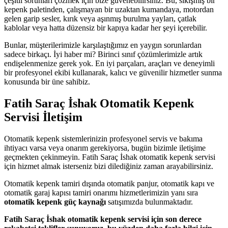
çeşitli sorunları çözmek için bize güvenebilirsiniz. Bu, sıkışmış bir
kepenk paletinden, çalışmayan bir uzaktan kumandaya, motordan
gelen garip sesler, kırık veya aşınmış burulma yayları, çatlak
kablolar veya hatta düzensiz bir kapıya kadar her şeyi içerebilir.
Bunlar, müşterilerimizle karşılaştığımız en yaygın sorunlardan
sadece birkaçı. İyi haber mi? Birinci sınıf çözümlerimizle artık
endişelenmenize gerek yok. En iyi parçaları, araçları ve deneyimli
bir profesyonel ekibi kullanarak, kalıcı ve güvenilir hizmetler sunma
konusunda bir üne sahibiz.
Fatih Saraç İshak Otomatik Kepenk
Servisi İletişim
Otomatik kepenk sistemlerinizin profesyonel servis ve bakıma
ihtiyacı varsa veya onarım gerekiyorsa, bugün bizimle iletişime
geçmekten çekinmeyin. Fatih Saraç İshak otomatik kepenk servisi
için hizmet almak isterseniz bizi dilediğiniz zaman arayabilirsiniz.
Otomatik kepenk tamiri dışında otomatik panjur, otomatik kapı ve
otomatik garaj kapısı tamiri onarımı hizmetlerimizin yanı sıra
otomatik kepenk güç kaynağı
satışımızda bulunmaktadır.
Fatih Saraç İshak otomatik kepenk servisi için son derece