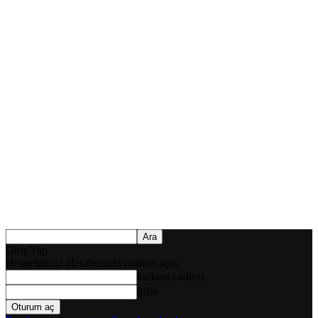
Giriş Yap
Hoşgeldiniz! Hesabınızda oturum açın.
kullanıcı adınız
Şifre