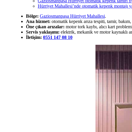
Gaziosmanpaşa Hürriyet otomatik kepenk tamiri fiya
Hürriyet Mahallesi’nde otomatik kepenk montajı ya
Bölge:
Gaziosmanpaşa Hürriyet Mahallesi
.
Ana hizmet:
otomatik kepenk arıza tespiti, tamir, bakım
Öne çıkan arızalar:
motor tork kaybı, alıcı kart problem
Servis yaklaşımı:
elektrik, mekanik ve motor kaynaklı arı
İletişim:
0551 147 08 10