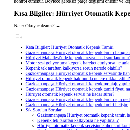
kontrol etmektir. Böylece gereksiz parça değişimi önlenir ve kep
Kısa Bilgiler: Hürriyet Otomatik Kep
Neler Okuyacaksınız? →
Kısa Bilgiler: Hürriyet Otomatik Kepenk Tamiri
Gaziosmanpaşa Hürriyet otomatik kepenk tamiri hangi arı
Hürriyet Mahallesi’nde kepenk arızası nasıl sınıflandırılır
Motor sesi geliyor ama kepenk hareket etmiyorsa ne anla
Kepenk tek taraftan kalkıyorsa sorun nerede olabilir?
Gaziosmanpaşa Hürriyet otomatik kepenk servisinde hangi
Hürriyet otomatik kepenk bakımında nelere dikkat edilir?
Gaziosmanpaşa Hürriyet otomatik kepenk montajı yapılı
Gaziosmanpaşa Hürriyet otomatik kepenk tamiri fiyatı nası
Hürriyet otomatik kepenk servisi ne kadar sürer?
Gaziosmanpaşa Hürriyet otomatik kepenk tamiri için ne
Gaziosmanpaşa Hürriyet otomatik kepenk tamiri iletişim
Sık Sorulan Sorular
Gaziosmanpaşa Hürriyet otomatik kepenk tamiri ha
Kepenk tek taraftan kalkıyorsa ne yapılmalı?
Hürriyet otomatik kepenk servisinde alıcı kart kontr