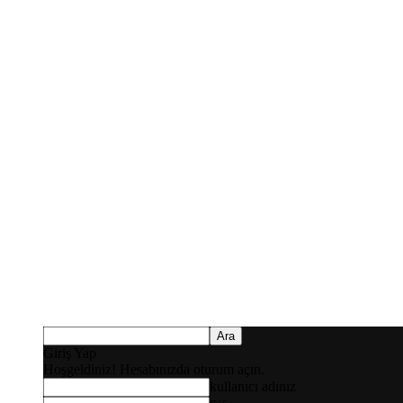
Giriş Yap
Hoşgeldiniz! Hesabınızda oturum açın.
kullanıcı adınız