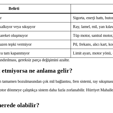
Belirti
r
Sigorta, enerji hattı, but
alkıyor veya sıkışıyor
Ray, lamel, mil, yan kılav
hareket oluşmuyor
Tüp motor, santral motor,
bazen tepki vermiyor
Pil, frekans, alıcı kart, ko
ya tam kapanmıyor
Limit ayarı, motor yönü,
dırılması, gereksiz parça değişimini azaltır.
 etmiyorsa ne anlama gelir?
mamen bozulmasından çok mil bağlantısı, fren sistemi, ray sıkışması, la
tor dönmeye çalıştıkça sistem daha fazla zorlanabilir. Hürriyet Mahalles
erede olabilir?