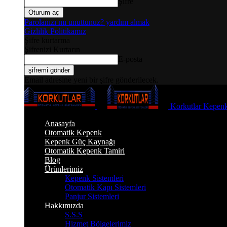
Şifre
Parolanızı mı unuttunuz? yardım almak
Gizlilik Politikamız
Şifre kurtarma
Şifrenizi Kurtarın
E-posta
Email adresine yeni bir şifre gönderilecek.
Korkutlar Kepenk
Anasayfa
Otomatik Kepenk
Kepenk Güç Kaynağı
Otomatik Kepenk Tamiri
Blog
Ürünlerimiz
Kepenk Sistemleri
Otomatik Kapı Sistemleri
Panjur Sistemleri
Hakkımızda
S.S.S
Hizmet Bölgelerimiz