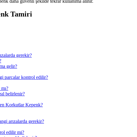
enk daha güvenli şekilde tekrar kullanıma alınır.
enk Tamiri
zalarda gerekir?
?
ma gelir?
 parçalar kontrol edilir?
r mı?
l belirlenir?
den Korkutlar Kepenk?
ngi arızalarda gerekir?
ol edilir mi?