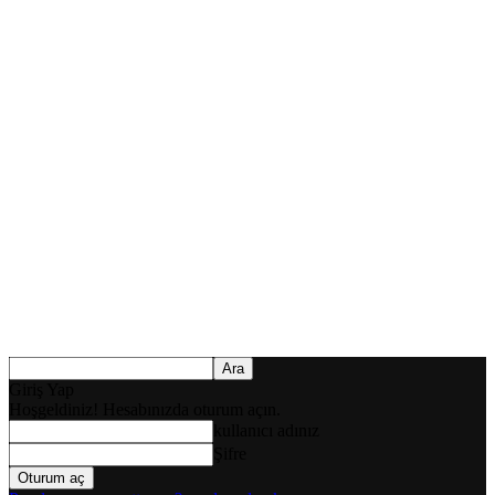
Giriş Yap
Hoşgeldiniz! Hesabınızda oturum açın.
kullanıcı adınız
Şifre