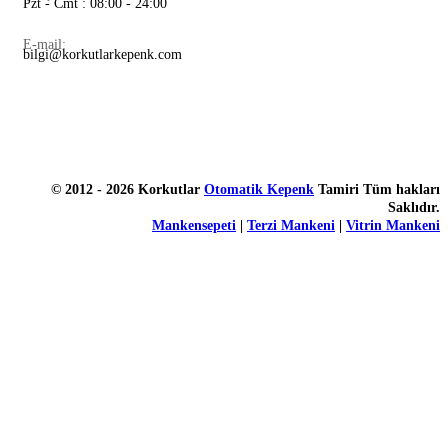
Pzt - Cmt : 08:00 - 24:00
E-mail:
bilgi@korkutlarkepenk.com
© 2012 - 2026 Korkutlar
Otomatik Kepenk
Tamiri Tüm hakları
Saklıdır.
Mankensepeti
|
Terzi Mankeni
|
Vitrin Mankeni