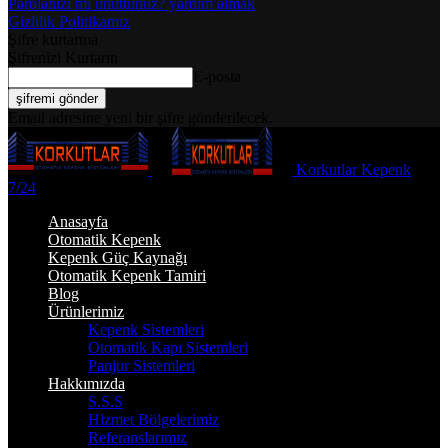
Parolanızı mı unuttunuz? yardım almak
Gizlilik Politikamız
Şifre kurtarma
Şifrenizi Kurtarın
E-posta
Email adresine yeni bir şifre gönderilecek.
Korkutlar Kepenk
7/24
Anasayfa
Otomatik Kepenk
Kepenk Güç Kaynağı
Otomatik Kepenk Tamiri
Blog
Ürünlerimiz
Kepenk Sistemleri
Otomatik Kapı Sistemleri
Panjur Sistemleri
Hakkımızda
S.S.S
Hizmet Bölgelerimiz
Referanslarımız