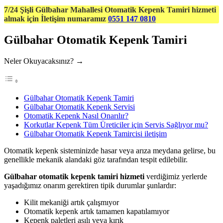
7/24 Şişli Gülbahar Mahallesi Otomatik Kepenk Tamiri hizmeti
almak için İletişim numaramız
0551 147 0810
Gülbahar Otomatik Kepenk Tamiri
Neler Okuyacaksınız? →
Gülbahar Otomatik Kepenk Tamiri
Gülbahar Otomatik Kepenk Servisi
Otomatik Kepenk Nasıl Onarılır?
Korkutlar Kepenk Tüm Üreticiler için Servis Sağlıyor mu?
Gülbahar Otomatik Kepenk Tamircisi iletişim
Otomatik kepenk sisteminizde hasar veya arıza meydana gelirse, bu
genellikle mekanik alandaki göz tarafından tespit edilebilir.
Gülbahar otomatik kepenk tamiri hizmeti
verdiğimiz yerlerde
yaşadığımız onarım gerektiren tipik durumlar şunlardır:
Kilit mekaniği artık çalışmıyor
Otomatik kepenk artık tamamen kapatılamıyor
Kepenk paletleri asılı veya kırık