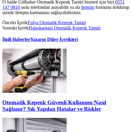
O halde Gülbahar Otomatik Kepenk Tamiri hizmeti için bizi
0551
147 0810
nolu telefondan arayabilir ya da
iletişim
formunu doldurup
sizinle iletişim kurmamızı sağlayabilirsiniz.
Önceki İçerik
Fulya Otomatik Kepenk Tamiri
Sonraki İçerik
Halaskargazi Otomatik Kepenk Tamiri
İlgili Haberler
Yazarın Diğer İçerikleri
Otomatik Kepenk Güvenli Kullanımı Nasıl
Sağlanır? Sık Yapılan Hatalar ve Riskler