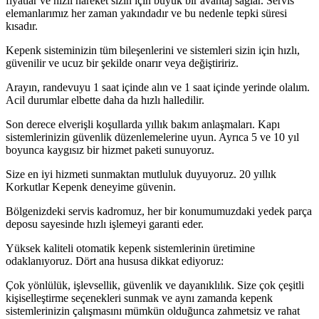
fiyatlar ve hızlı hareket sizin için büyük bir avantaj sağlar. Servis
elemanlarımız her zaman yakındadır ve bu nedenle tepki süresi
kısadır.
Kepenk sisteminizin tüm bileşenlerini ve sistemleri sizin için hızlı,
güvenilir ve ucuz bir şekilde onarır veya değiştiririz.
Arayın, randevuyu 1 saat içinde alın ve 1 saat içinde yerinde olalım.
Acil durumlar elbette daha da hızlı halledilir.
Son derece elverişli koşullarda yıllık bakım anlaşmaları. Kapı
sistemlerinizin güvenlik düzenlemelerine uyun. Ayrıca 5 ve 10 yıl
boyunca kaygısız bir hizmet paketi sunuyoruz.
Size en iyi hizmeti sunmaktan mutluluk duyuyoruz. 20 yıllık
Korkutlar Kepenk deneyime güvenin.
Bölgenizdeki servis kadromuz, her bir konumumuzdaki yedek parça
deposu sayesinde hızlı işlemeyi garanti eder.
Yüksek kaliteli otomatik kepenk sistemlerinin üretimine
odaklanıyoruz. Dört ana hususa dikkat ediyoruz:
Çok yönlülük, işlevsellik, güvenlik ve dayanıklılık. Size çok çeşitli
kişiselleştirme seçenekleri sunmak ve aynı zamanda kepenk
sistemlerinizin çalışmasını mümkün olduğunca zahmetsiz ve rahat