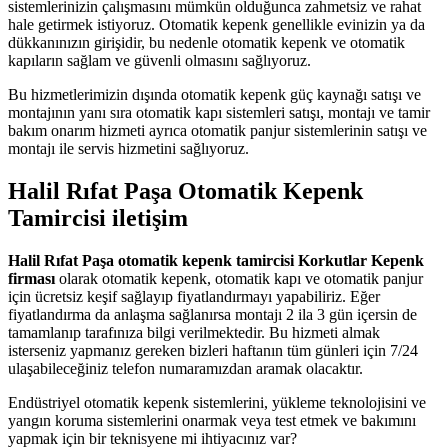
sistemlerinizin çalışmasını mümkün olduğunca zahmetsiz ve rahat
hale getirmek istiyoruz. Otomatik kepenk genellikle evinizin ya da
dükkanınızın girişidir, bu nedenle otomatik kepenk ve otomatik
kapıların sağlam ve güvenli olmasını sağlıyoruz.
Bu hizmetlerimizin dışında otomatik kepenk güç kaynağı satışı ve
montajının yanı sıra otomatik kapı sistemleri satışı, montajı ve tamir
bakım onarım hizmeti ayrıca otomatik panjur sistemlerinin satışı ve
montajı ile servis hizmetini sağlıyoruz.
Halil Rıfat Paşa Otomatik Kepenk
Tamircisi iletişim
Halil Rıfat Paşa otomatik kepenk tamircisi Korkutlar Kepenk
firması
olarak otomatik kepenk, otomatik kapı ve otomatik panjur
için ücretsiz keşif sağlayıp fiyatlandırmayı yapabiliriz. Eğer
fiyatlandırma da anlaşma sağlanırsa montajı 2 ila 3 gün içersin de
tamamlanıp tarafınıza bilgi verilmektedir. Bu hizmeti almak
isterseniz yapmanız gereken bizleri haftanın tüm günleri için 7/24
ulaşabileceğiniz telefon numaramızdan aramak olacaktır.
Endüstriyel otomatik kepenk sistemlerini, yükleme teknolojisini ve
yangın koruma sistemlerini onarmak veya test etmek ve bakımını
yapmak için bir teknisyene mi ihtiyacınız var?