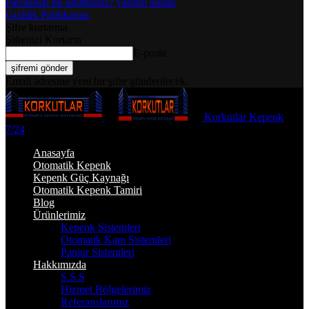
Parolanızı mı unuttunuz? yardım almak
Gizlilik Politikamız
Şifre kurtarma
Şifrenizi Kurtarın
E-posta
Email adresine yeni bir şifre gönderilecek.
Korkutlar Kepenk
7/24
Anasayfa
Otomatik Kepenk
Kepenk Güç Kaynağı
Otomatik Kepenk Tamiri
Blog
Ürünlerimiz
Kepenk Sistemleri
Otomatik Kapı Sistemleri
Panjur Sistemleri
Hakkımızda
S.S.S
Hizmet Bölgelerimiz
Referanslarımız