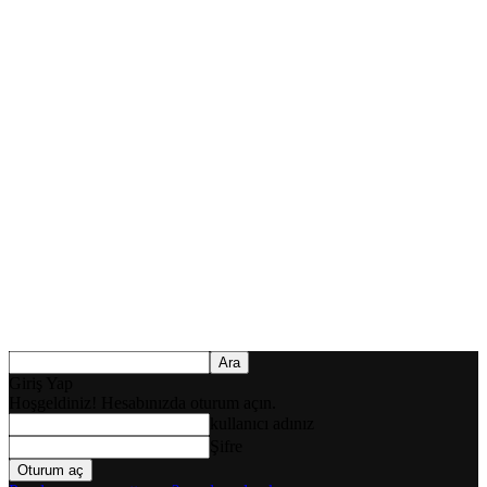
Giriş Yap
Hoşgeldiniz! Hesabınızda oturum açın.
kullanıcı adınız
Şifre