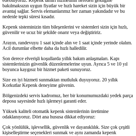
edebiliyoruz. Kepenk tamiri hizmetinin nereden geldiğine
bakılmaksızın uygun fiyatlar ve hızlı hareket sizin için büyük bir
avantaj sağlar. Servis elemanlarımız her zaman yakındadır ve bu
nedenle tepki süresi kısadır.
Kepenk sisteminizin tüm bileşenlerini ve sistemleri sizin için hızlı,
güvenilir ve ucuz bir şekilde onarır veya değiştiririz.
Arayın, randevuyu 1 saat içinde alın ve 1 saat içinde yerinde olalım.
Acil durumlar elbette daha da hızlı halledilir.
Son derece elverişli koşullarda yıllık bakım anlaşmaları. Kapı
sistemlerinizin güvenlik düzenlemelerine uyun. Ayrıca 5 ve 10 yıl
boyunca kaygısız bir hizmet paketi sunuyoruz.
Size en iyi hizmeti sunmaktan mutluluk duyuyoruz. 20 yıllık
Korkutlar Kepenk deneyime güvenin.
Bölgenizdeki servis kadromuz, her bir konumumuzdaki yedek parça
deposu sayesinde hızlı işlemeyi garanti eder.
Yüksek kaliteli otomatik kepenk sistemlerinin üretimine
odaklanıyoruz. Dört ana hususa dikkat ediyoruz:
Çok yönlülük, işlevsellik, güvenlik ve dayanıklılık. Size çok çeşitli
kişiselleştirme seçenekleri sunmak ve aynı zamanda kepenk