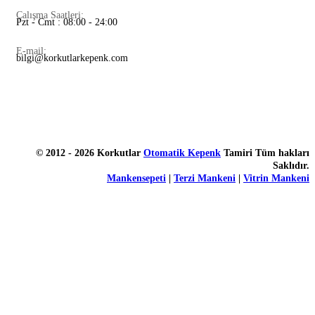
Çalışma Saatleri:
Pzt - Cmt : 08:00 - 24:00
E-mail:
bilgi@korkutlarkepenk.com
© 2012 - 2026 Korkutlar
Otomatik Kepenk
Tamiri Tüm hakları
Saklıdır.
Mankensepeti
|
Terzi Mankeni
|
Vitrin Mankeni