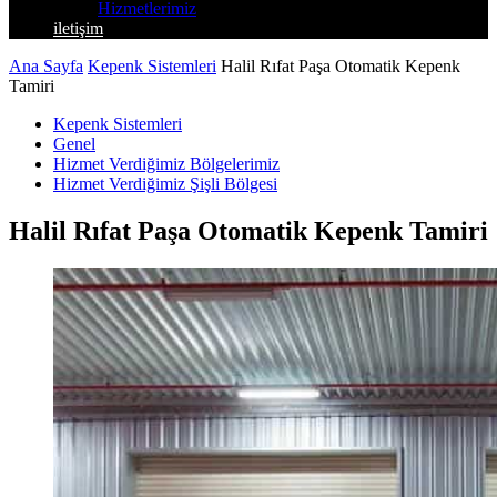
Hizmetlerimiz
iletişim
Ana Sayfa
Kepenk Sistemleri
Halil Rıfat Paşa Otomatik Kepenk
Tamiri
Kepenk Sistemleri
Genel
Hizmet Verdiğimiz Bölgelerimiz
Hizmet Verdiğimiz Şişli Bölgesi
Halil Rıfat Paşa Otomatik Kepenk Tamiri