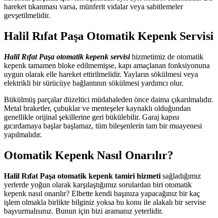
hareket tıkanması varsa, münferit vidalar veya sabitlemeler
gevşetilmelidir.
Halil Rıfat Paşa Otomatik Kepenk Servisi
Halil Rıfat Paşa otomatik kepenk servisi
hizmetimiz de otomatik
kepenk tamamen bloke edilmemişse, kapı amaçlanan fonksiyonuna
uygun olarak elle hareket ettirilmelidir. Yayların sökülmesi veya
elektrikli bir sürücüye bağlantının sökülmesi yardımcı olur.
Bükülmüş parçalar düzeltici müdahaleden önce daima çıkarılmalıdır.
Metal braketler, çubuklar ve menteşeler kaynaklı olduğundan
genellikle orijinal şekillerine geri bükülebilir. Garaj kapısı
gıcırdamaya başlar başlamaz, tüm bileşenlerin tam bir muayenesi
yapılmalıdır.
Otomatik Kepenk Nasıl Onarılır?
Halil Rıfat Paşa otomatik kepenk tamiri hizmeti
sağladığımız
yerlerde yoğun olarak karşılaştığımız sorulardan biri otomatik
kepenk nasıl onarılır? Elbette kendi başınıza yapacağınız bir kaç
işlem olmakla birlikte bilginiz yoksa bu konu ile alakalı bir servise
başvurmalısınız. Bunun için bizi aramanız yeterlidir.