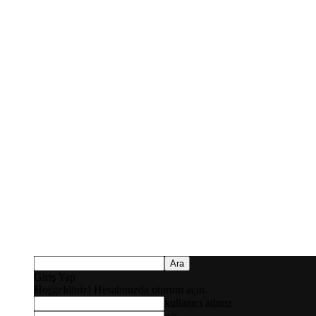
Giriş Yap
Hoşgeldiniz! Hesabınızda oturum açın.
kullanıcı adınız