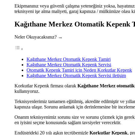
Ekipmanınız veya güvenli çalışma yeteneğiniz yoksa, hayatınız
teknisyeni işe alma maliyeti, garaj kapınıza / mülkünüze olası ki
Kağıthane Merkez Otomatik Kepenk 
Neler Okuyacaksınız? →
Kağıthane Merkez Otomatik Kepenk Tamiri
Kağıthane Merkez Otomatik Kepenk Servisi
Otomatik Kepenk Tamiri için Neden Korkutlar Kepenk
Kağıthane Merkez Otomatik Kepenk Servisi iletişim
Korkutlar Kepenk firması olarak
Kağıthane Merkez otomatik 
kullanıyoruz.
Teknisyenlerimiz tamamen eğitilmiş, akredite edilmiştir ve yıllar
kapınıza ulaşır. Sorunu anlamak için derinlemesine bir inceleme 
Onarım teknisyenimiz sorunu size ve sorunu çözmek için gerekli ç
en iyisini seçme konusunda sağlam tavsiyeler verecektir.
Endüstrideki 20 yılı aşkın tecrübemizle
Korkutlar Kepenk
, p