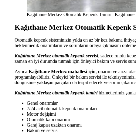
Kağıthane Merkez Otomatik Kepenk Tamiri | Kağıthane
Kağıthane Merkez Otomatik Kepenk S
Otomatik kepenk sisteminizin yılda en az bir kez bakıma ihtiy
beklenmedik onarımların ve sorunların ortaya çıkmasını önleme
Kağıthane Merkez otomatik kepenk servisi
, sadece rulolu kep
zaman en iyi durumda tutmak için önleyici bakım ve servis sun
Ayrıca
Kağıthane Merkez mahallesi için
, onarım ve arıza ola
programlayabiliriz. Önleyici bir bakım servisi ile teknisyenimiz
döngüsüne yaklaşan parçaları da tespit edecek ve sorun çıkarma
Kağıthane Merkez otomatik kepenk tamiri
hizmetlerimiz şunları
Genel onarımlar
7/24 acil otomatik kepenk onarımları
Motor değişimi
Otomatik kapı onarımı
Garaj kapısı uzaktan onarımı
Bakım ve servis