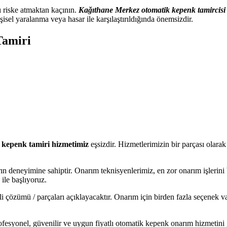
ı riske atmaktan kaçının.
Kağıthane Merkez otomatik kepenk tamircisi
şisel yaralanma veya hasar ile karşılaştırıldığında önemsizdir.
Tamiri
kepenk tamiri hizmetimiz
eşsizdir. Hizmetlerimizin bir parçası olarak
ın deneyimine sahiptir. Onarım teknisyenlerimiz, en zor onarım işlerini b
ile başlıyoruz.
özümü / parçaları açıklayacaktır. Onarım için birden fazla seçenek varsa
rofesyonel, güvenilir ve uygun fiyatlı otomatik kepenk onarım hizmetini 