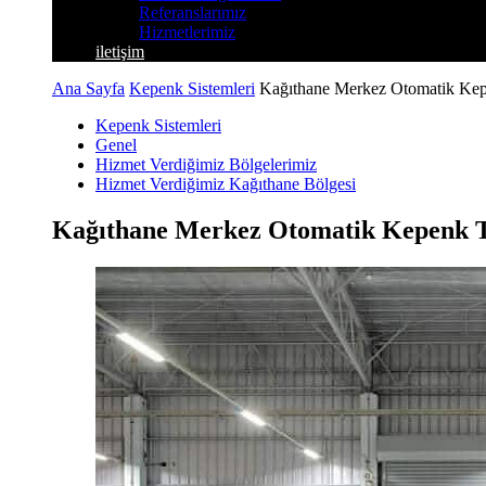
Referanslarımız
Hizmetlerimiz
iletişim
Ana Sayfa
Kepenk Sistemleri
Kağıthane Merkez Otomatik Kep
Kepenk Sistemleri
Genel
Hizmet Verdiğimiz Bölgelerimiz
Hizmet Verdiğimiz Kağıthane Bölgesi
Kağıthane Merkez Otomatik Kepenk 