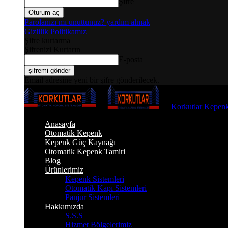
Şifre
Parolanızı mı unuttunuz? yardım almak
Gizlilik Politikamız
Şifre kurtarma
Şifrenizi Kurtarın
E-posta
Email adresine yeni bir şifre gönderilecek.
Korkutlar Kepenk
Anasayfa
Otomatik Kepenk
Kepenk Güç Kaynağı
Otomatik Kepenk Tamiri
Blog
Ürünlerimiz
Kepenk Sistemleri
Otomatik Kapı Sistemleri
Panjur Sistemleri
Hakkımızda
S.S.S
Hizmet Bölgelerimiz