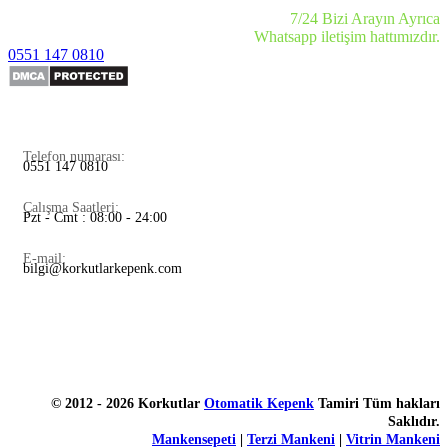
7/24 Bizi Arayın Ayrıca
Whatsapp iletişim hattımızdır.
0551 147 0810
Telefon numarası:
0551 147 0810
Çalışma Saatleri:
Pzt - Cmt : 08:00 - 24:00
E-mail:
bilgi@korkutlarkepenk.com
© 2012 - 2026 Korkutlar
Otomatik Kepenk
Tamiri Tüm hakları
Saklıdır.
Mankensepeti
|
Terzi Mankeni
|
Vitrin Mankeni