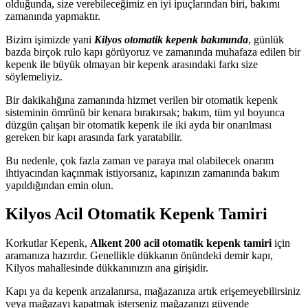
olduğunda, size verebileceğimiz en iyi ipuçlarından biri, bakımı
zamanında yapmaktır.
Bizim işimizde yani
Kilyos otomatik kepenk bakımında
, günlük
bazda birçok rulo kapı görüyoruz ve zamanında muhafaza edilen bir
kepenk ile büyük olmayan bir kepenk arasındaki farkı size
söylemeliyiz.
Bir dakikalığına zamanında hizmet verilen bir otomatik kepenk
sisteminin ömrünü bir kenara bırakırsak; bakım, tüm yıl boyunca
düzgün çalışan bir otomatik kepenk ile iki ayda bir onarılması
gereken bir kapı arasında fark yaratabilir.
Bu nedenle, çok fazla zaman ve paraya mal olabilecek onarım
ihtiyacından kaçınmak istiyorsanız, kapınızın zamanında bakım
yapıldığından emin olun.
Kilyos Acil Otomatik Kepenk Tamiri
Korkutlar Kepenk,
Alkent 200 acil otomatik kepenk tamiri
için
aramanıza hazırdır. Genellikle dükkanın önündeki demir kapı,
Kilyos mahallesinde dükkanınızın ana girişidir.
Kapı ya da kepenk arızalanırsa, mağazanıza artık erişemeyebilirsiniz
veya mağazayı kapatmak isterseniz mağazanızı güvende