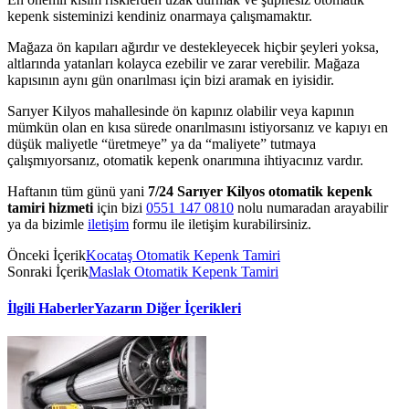
kepenk sisteminizi kendiniz onarmaya çalışmamaktır.
Mağaza ön kapıları ağırdır ve destekleyecek hiçbir şeyleri yoksa,
altlarında yatanları kolayca ezebilir ve zarar verebilir. Mağaza
kapısının aynı gün onarılması için bizi aramak en iyisidir.
Sarıyer Kilyos mahallesinde ön kapınız olabilir veya kapının
mümkün olan en kısa sürede onarılmasını istiyorsanız ve kapıyı en
düşük maliyetle “üretmeye” ya da “maliyete” tutmaya
çalışmıyorsanız, otomatik kepenk onarımına ihtiyacınız vardır.
Haftanın tüm günü yani
7/24 Sarıyer Kilyos otomatik kepenk
tamiri hizmeti
için bizi
0551 147 0810
nolu numaradan arayabilir
ya da bizimle
iletişim
formu ile iletişim kurabilirsiniz.
Önceki İçerik
Kocataş Otomatik Kepenk Tamiri
Sonraki İçerik
Maslak Otomatik Kepenk Tamiri
İlgili Haberler
Yazarın Diğer İçerikleri