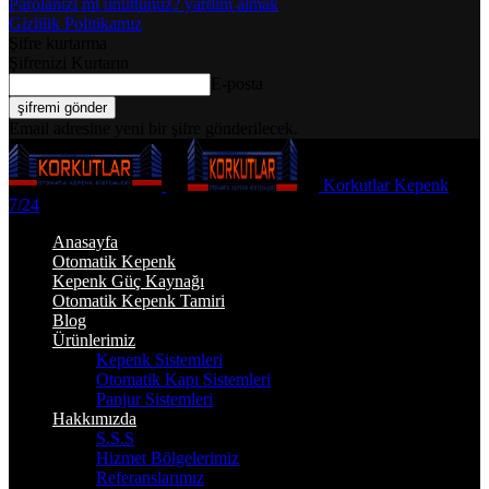
Parolanızı mı unuttunuz? yardım almak
Gizlilik Politikamız
Şifre kurtarma
Şifrenizi Kurtarın
E-posta
Email adresine yeni bir şifre gönderilecek.
Korkutlar Kepenk
7/24
Anasayfa
Otomatik Kepenk
Kepenk Güç Kaynağı
Otomatik Kepenk Tamiri
Blog
Ürünlerimiz
Kepenk Sistemleri
Otomatik Kapı Sistemleri
Panjur Sistemleri
Hakkımızda
S.S.S
Hizmet Bölgelerimiz
Referanslarımız