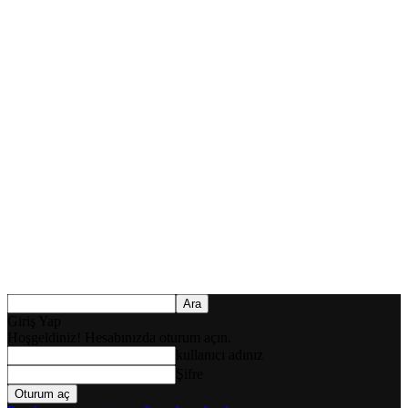
Giriş Yap
Hoşgeldiniz! Hesabınızda oturum açın.
kullanıcı adınız
Şifre