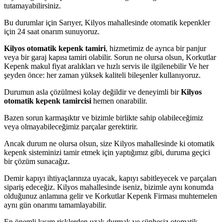
tutamayabilirsiniz.
Bu durumlar için Sarıyer, Kilyos mahallesinde otomatik kepenkler
için 24 saat onarım sunuyoruz.
Kilyos otomatik kepenk tamiri
, hizmetimiz de ayrıca bir panjur
veya bir garaj kapısı tamiri olabilir. Sorun ne olursa olsun, Korkutlar
Kepenk makul fiyat aralıkları ve hızlı servis ile ilgilenebilir Ve her
şeyden önce: her zaman yüksek kaliteli bileşenler kullanıyoruz.
Durumun asla çözülmesi kolay değildir ve deneyimli bir
Kilyos
otomatik kepenk tamircisi
hemen onarabilir.
Bazen sorun karmaşıktır ve bizimle birlikte sahip olabileceğimiz
veya olmayabileceğimiz parçalar gerektirir.
Ancak durum ne olursa olsun, size Kilyos mahallesinde ki otomatik
kepenk sisteminizi tamir etmek için yaptığımız gibi, duruma geçici
bir çözüm sunacağız.
Demir kapıyı ihtiyaçlarınıza uyacak, kapıyı sabitleyecek ve parçaları
sipariş edeceğiz. Kilyos mahallesinde iseniz, bizimle aynı konumda
olduğunuz anlamına gelir ve Korkutlar Kepenk Firması muhtemelen
aynı gün onarımı tamamlayabilir.
En önemli kısım risklerden uzak durmak ve şüphesiz otomatik