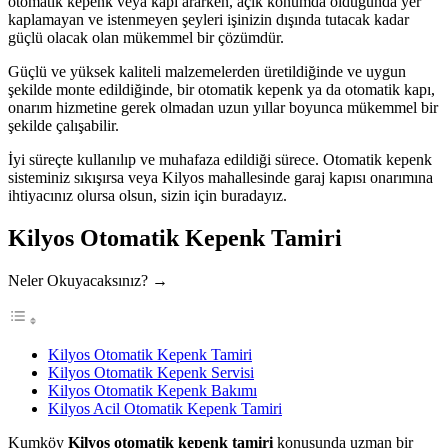
otomatik kepenk veya kapı ararken, açık konumda olduğunda yer
kaplamayan ve istenmeyen şeyleri işinizin dışında tutacak kadar
güçlü olacak olan mükemmel bir çözümdür.
Güçlü ve yüksek kaliteli malzemelerden üretildiğinde ve uygun
şekilde monte edildiğinde, bir otomatik kepenk ya da otomatik kapı,
onarım hizmetine gerek olmadan uzun yıllar boyunca mükemmel bir
şekilde çalışabilir.
İyi süreçte kullanılıp ve muhafaza edildiği sürece. Otomatik kepenk
sisteminiz sıkışırsa veya Kilyos mahallesinde garaj kapısı onarımına
ihtiyacınız olursa olsun, sizin için buradayız.
Kilyos Otomatik Kepenk Tamiri
Neler Okuyacaksınız? →
Kilyos Otomatik Kepenk Tamiri
Kilyos Otomatik Kepenk Servisi
Kilyos Otomatik Kepenk Bakımı
Kilyos Acil Otomatik Kepenk Tamiri
Kumköy
Kilyos otomatik kepenk tamiri
konusunda uzman bir