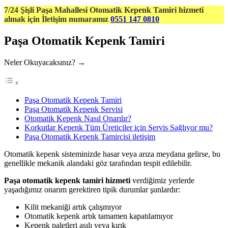
7/24 Şişli Paşa Mahallesi Otomatik Kepenk Tamiri hizmeti
almak için İletişim numaramız
0551 147 0810
Paşa Otomatik Kepenk Tamiri
Neler Okuyacaksınız? →
Paşa Otomatik Kepenk Tamiri
Paşa Otomatik Kepenk Servisi
Otomatik Kepenk Nasıl Onarılır?
Korkutlar Kepenk Tüm Üreticiler için Servis Sağlıyor mu?
Paşa Otomatik Kepenk Tamircisi iletişim
Otomatik kepenk sisteminizde hasar veya arıza meydana gelirse, bu
genellikle mekanik alandaki göz tarafından tespit edilebilir.
Paşa otomatik kepenk tamiri hizmeti
verdiğimiz yerlerde
yaşadığımız onarım gerektiren tipik durumlar şunlardır:
Kilit mekaniği artık çalışmıyor
Otomatik kepenk artık tamamen kapatılamıyor
Kepenk paletleri asılı veya kırık