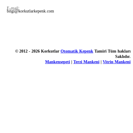
E-mail:
bilgi@korkutlarkepenk.com
© 2012 - 2026 Korkutlar
Otomatik Kepenk
Tamiri Tüm hakları
Saklıdır.
Mankensepeti
|
Terzi Mankeni
|
Vitrin Mankeni