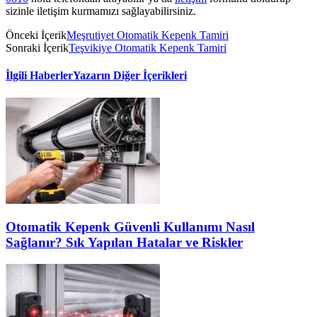
sizinle iletişim kurmamızı sağlayabilirsiniz.
Önceki İçerik
Meşrutiyet Otomatik Kepenk Tamiri
Sonraki İçerik
Teşvikiye Otomatik Kepenk Tamiri
İlgili Haberler
Yazarın Diğer İçerikleri
Otomatik Kepenk Güvenli Kullanımı Nasıl
Sağlanır? Sık Yapılan Hatalar ve Riskler