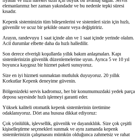
fiyatlar ve hızlı hareket sizin için büyük bir avantaj sağlar. Servis
elemanlarımız her zaman yakındadır ve bu nedenle tepki süresi
kısadır.
Kepenk sisteminizin tüm bileşenlerini ve sistemleri sizin için hızlı,
güvenilir ve ucuz bir şekilde onarır veya değiştiririz.
Arayın, randevuyu 1 saat içinde alın ve 1 saat içinde yerinde olalım.
Acil durumlar elbette daha da hızlı halledilir.
Son derece elverişli koşullarda yıllık bakım anlaşmaları. Kapı
sistemlerinizin güvenlik düzenlemelerine uyun. Ayrıca 5 ve 10 yıl
boyunca kaygısız bir hizmet paketi sunuyoruz.
Size en iyi hizmeti sunmaktan mutluluk duyuyoruz. 20 yıllık
Korkutlar Kepenk deneyime güvenin.
Bölgenizdeki servis kadromuz, her bir konumumuzdaki yedek parça
deposu sayesinde hızlı işlemeyi garanti eder.
Yüksek kaliteli otomatik kepenk sistemlerinin üretimine
odaklanıyoruz. Dört ana hususa dikkat ediyoruz:
Çok yönlülük, işlevsellik, güvenlik ve dayanıklılık. Size çok çeşitli
kişiselleştirme seçenekleri sunmak ve aynı zamanda kepenk
sistemlerinizin çalışmasını mümkün olduğunca zahmetsiz ve rahat