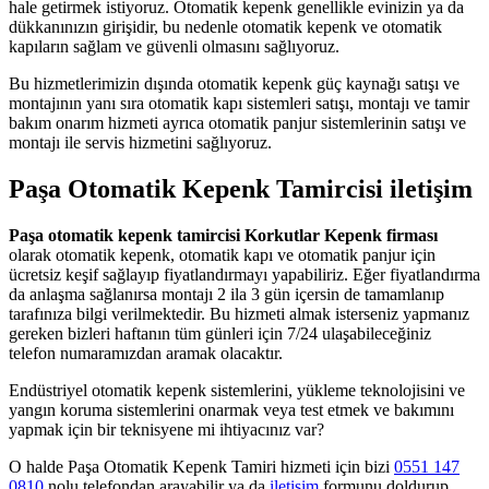
hale getirmek istiyoruz. Otomatik kepenk genellikle evinizin ya da
dükkanınızın girişidir, bu nedenle otomatik kepenk ve otomatik
kapıların sağlam ve güvenli olmasını sağlıyoruz.
Bu hizmetlerimizin dışında otomatik kepenk güç kaynağı satışı ve
montajının yanı sıra otomatik kapı sistemleri satışı, montajı ve tamir
bakım onarım hizmeti ayrıca otomatik panjur sistemlerinin satışı ve
montajı ile servis hizmetini sağlıyoruz.
Paşa Otomatik Kepenk Tamircisi iletişim
Paşa otomatik kepenk tamircisi Korkutlar Kepenk firması
olarak otomatik kepenk, otomatik kapı ve otomatik panjur için
ücretsiz keşif sağlayıp fiyatlandırmayı yapabiliriz. Eğer fiyatlandırma
da anlaşma sağlanırsa montajı 2 ila 3 gün içersin de tamamlanıp
tarafınıza bilgi verilmektedir. Bu hizmeti almak isterseniz yapmanız
gereken bizleri haftanın tüm günleri için 7/24 ulaşabileceğiniz
telefon numaramızdan aramak olacaktır.
Endüstriyel otomatik kepenk sistemlerini, yükleme teknolojisini ve
yangın koruma sistemlerini onarmak veya test etmek ve bakımını
yapmak için bir teknisyene mi ihtiyacınız var?
O halde Paşa Otomatik Kepenk Tamiri hizmeti için bizi
0551 147
0810
nolu telefondan arayabilir ya da
iletişim
formunu doldurup