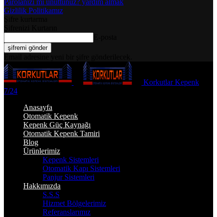
Parolanızı mı unuttunuz? yardım almak
Gizlilik Politikamız
Şifre kurtarma
Şifrenizi Kurtarın
E-posta
Email adresine yeni bir şifre gönderilecek.
Korkutlar Kepenk
7/24
Anasayfa
Otomatik Kepenk
Kepenk Güç Kaynağı
Otomatik Kepenk Tamiri
Blog
Ürünlerimiz
Kepenk Sistemleri
Otomatik Kapı Sistemleri
Panjur Sistemleri
Hakkımızda
S.S.S
Hizmet Bölgelerimiz
Referanslarımız