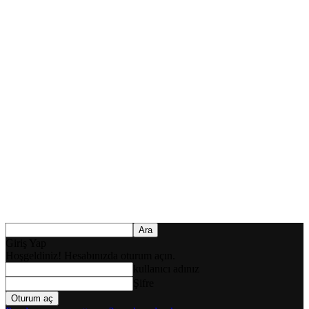
Giriş Yap
Hoşgeldiniz! Hesabınızda oturum açın.
kullanıcı adınız
Şifre