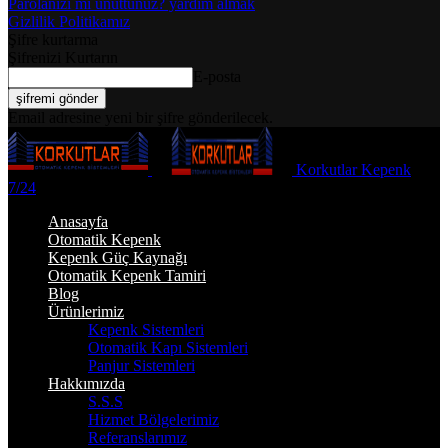
Parolanızı mı unuttunuz? yardım almak
Gizlilik Politikamız
Şifre kurtarma
Şifrenizi Kurtarın
E-posta
Email adresine yeni bir şifre gönderilecek.
Korkutlar Kepenk
7/24
Anasayfa
Otomatik Kepenk
Kepenk Güç Kaynağı
Otomatik Kepenk Tamiri
Blog
Ürünlerimiz
Kepenk Sistemleri
Otomatik Kapı Sistemleri
Panjur Sistemleri
Hakkımızda
S.S.S
Hizmet Bölgelerimiz
Referanslarımız