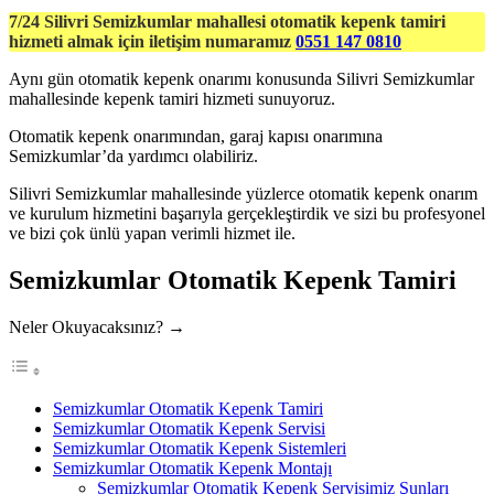
7/24 Silivri Semizkumlar mahallesi otomatik kepenk tamiri
hizmeti almak için iletişim numaramız
0551 147 0810
Aynı gün otomatik kepenk onarımı konusunda Silivri Semizkumlar
mahallesinde kepenk tamiri hizmeti sunuyoruz.
Otomatik kepenk onarımından, garaj kapısı onarımına
Semizkumlar’da yardımcı olabiliriz.
Silivri Semizkumlar mahallesinde yüzlerce otomatik kepenk onarım
ve kurulum hizmetini başarıyla gerçekleştirdik ve sizi bu profesyonel
ve bizi çok ünlü yapan verimli hizmet ile.
Semizkumlar Otomatik Kepenk Tamiri
Neler Okuyacaksınız? →
Semizkumlar Otomatik Kepenk Tamiri
Semizkumlar Otomatik Kepenk Servisi
Semizkumlar Otomatik Kepenk Sistemleri
Semizkumlar Otomatik Kepenk Montajı
Semizkumlar Otomatik Kepenk Servisimiz Şunları