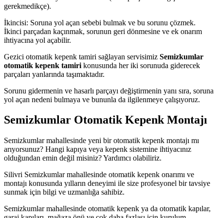
gerekmedikçe).
İkincisi: Soruna yol açan sebebi bulmak ve bu sorunu çözmek.
İkinci parçadan kaçınmak, sorunun geri dönmesine ve ek onarım
ihtiyacına yol açabilir.
Gezici otomatik kepenk tamiri sağlayan servisimiz
Semizkumlar
otomatik kepenk tamiri
konusunda her iki sorunuda giderecek
parçaları yanlarında taşımaktadır.
Sorunu gidermenin ve hasarlı parçayı değiştirmenin yanı sıra, soruna
yol açan nedeni bulmaya ve bununla da ilgilenmeye çalışıyoruz.
Semizkumlar Otomatik Kepenk Montajı
Semizkumlar mahallesinde yeni bir otomatik kepenk montajı mı
arıyorsunuz? Hangi kapıya veya kepenk sistemine ihtiyacınız
olduğundan emin değil misiniz? Yardımcı olabiliriz.
Silivri Semizkumlar mahallesinde otomatik kepenk onarımı ve
montajı konusunda yılların deneyimi ile size profesyonel bir tavsiye
sunmak için bilgi ve uzmanlığa sahibiz.
Semizkumlar mahallesinde otomatik kepenk ya da otomatik kapılar,
garaj kapıları, mağaza önü ve çok daha fazlası için kurulum