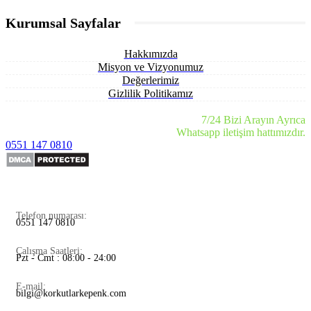
Kurumsal Sayfalar
Hakkımızda
Misyon ve Vizyonumuz
Değerlerimiz
Gizlilik Politikamız
7/24 Bizi Arayın Ayrıca
Whatsapp iletişim hattımızdır.
0551 147 0810
Telefon numarası:
0551 147 0810
Çalışma Saatleri:
Pzt - Cmt : 08:00 - 24:00
E-mail:
bilgi@korkutlarkepenk.com