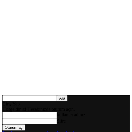
Giriş Yap
Hoşgeldiniz! Hesabınızda oturum açın.
kullanıcı adınız
Şifre