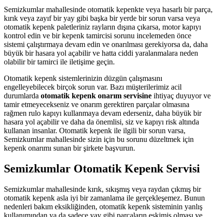
Semizkumlar mahallesinde otomatik kepenkte veya hasarlı bir parça,
kırık veya zayıf bir yay gibi başka bir yerde bir sorun varsa veya
otomatik kepenk paletleriniz rayların dışına çıkarsa, motor kapıyı
kontrol edin ve bir kepenk tamircisi sorunu incelemeden önce
sistemi çalıştırmaya devam edin ve onarılması gerekiyorsa da, daha
büyük bir hasara yol açabilir ve hatta ciddi yaralanmalara neden
olabilir bir tamirci ile iletişime geçin.
Otomatik kepenk sistemlerinizin düzgün çalışmasını
engelleyebilecek birçok sorun var. Bazı müşterilerimiz acil
durumlarda
otomatik kepenk onarım servisine
ihtiyaç duyuyor ve
tamir etmeyecekseniz ve onarım gerektiren parçalar olmasına
rağmen rulo kapıyı kullanmaya devam ederseniz, daha büyük bir
hasara yol açabilir ve daha da önemlisi, siz ve kapıyı risk altında
kullanan insanlar. Otomatik kepenk ile ilgili bir sorun varsa,
Semizkumlar mahallesinde sizin için bu sorunu düzeltmek için
kepenk onarımı sunan bir şirkete başvurun.
Semizkumlar Otomatik Kepenk Servisi
Semizkumlar mahallesinde kırık, sıkışmış veya raydan çıkmış bir
otomatik kepenk asla iyi bir zamanlama ile gerçekleşemez. Bunun
nedenleri bakım eksikliğinden, otomatik kepenk sisteminin yanlış
kullanımından ya da sadece yay gibi parçaların eskimiş olması ve