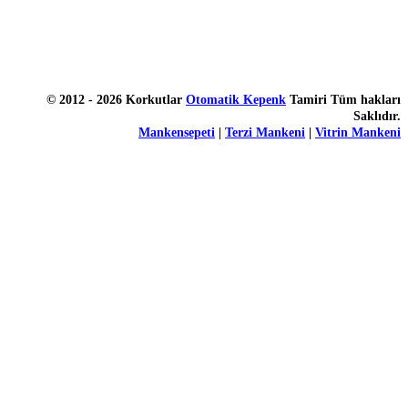
© 2012 - 2026 Korkutlar
Otomatik Kepenk
Tamiri Tüm hakları
Saklıdır.
Mankensepeti
|
Terzi Mankeni
|
Vitrin Mankeni