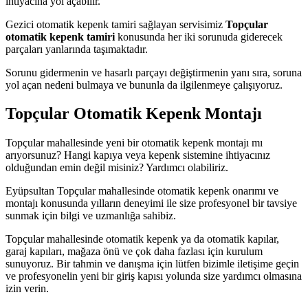
ihtiyacına yol açabilir.
Gezici otomatik kepenk tamiri sağlayan servisimiz
Topçular
otomatik kepenk tamiri
konusunda her iki sorunuda giderecek
parçaları yanlarında taşımaktadır.
Sorunu gidermenin ve hasarlı parçayı değiştirmenin yanı sıra, soruna
yol açan nedeni bulmaya ve bununla da ilgilenmeye çalışıyoruz.
Topçular Otomatik Kepenk Montajı
Topçular mahallesinde yeni bir otomatik kepenk montajı mı
arıyorsunuz? Hangi kapıya veya kepenk sistemine ihtiyacınız
olduğundan emin değil misiniz? Yardımcı olabiliriz.
Eyüpsultan Topçular mahallesinde otomatik kepenk onarımı ve
montajı konusunda yılların deneyimi ile size profesyonel bir tavsiye
sunmak için bilgi ve uzmanlığa sahibiz.
Topçular mahallesinde otomatik kepenk ya da otomatik kapılar,
garaj kapıları, mağaza önü ve çok daha fazlası için kurulum
sunuyoruz. Bir tahmin ve danışma için lütfen bizimle iletişime geçin
ve profesyonelin yeni bir giriş kapısı yolunda size yardımcı olmasına
izin verin.