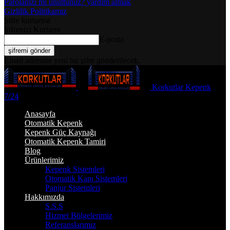
Parolanızı mı unuttunuz? yardım almak
Gizlilik Politikamız
Şifre kurtarma
Şifrenizi Kurtarın
E-posta
Email adresine yeni bir şifre gönderilecek.
Korkutlar Kepenk
7/24
Anasayfa
Otomatik Kepenk
Kepenk Güç Kaynağı
Otomatik Kepenk Tamiri
Blog
Ürünlerimiz
Kepenk Sistemleri
Otomatik Kapı Sistemleri
Panjur Sistemleri
Hakkımızda
S.S.S
Hizmet Bölgelerimiz
Referanslarımız