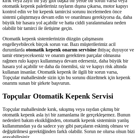
kırık veya zayıf bir yay gibi başka bir yerde bir sorun varsa veya
otomatik kepenk paletleriniz rayların dışına çıkarsa, motor kapıyı
kontrol edin ve bir kepenk tamircisi sorunu incelemeden önce
sistemi çalıştırmaya devam edin ve onarılması gerekiyorsa da, daha
büyük bir hasara yol açabilir ve hatta ciddi yaralanmalara neden
olabilir bir tamirci ile iletişime geçin.
Otomatik kepenk sistemlerinizin düzgün çalışmasını
engelleyebilecek birçok sorun var. Bazı müşterilerimiz acil
durumlarda
otomatik kepenk onarım servisine
ihtiyaç duyuyor ve
tamir etmeyecekseniz ve onarım gerektiren parçalar olmasına
rağmen rulo kapıyı kullanmaya devam ederseniz, daha büyük bir
hasara yol açabilir ve daha da önemlisi, siz ve kapıyı risk altında
kullanan insanlar. Otomatik kepenk ile ilgili bir sorun varsa,
Topçular mahallesinde sizin için bu sorunu düzeltmek için kepenk
onarımı sunan bir şirkete başvurun.
Topçular Otomatik Kepenk Servisi
Topçular mahallesinde kırık, sıkışmış veya raydan çıkmış bir
otomatik kepenk asla iyi bir zamanlama ile gerçekleşemez. Bunun
nedenleri bakım eksikliğinden, otomatik kepenk sisteminin yanlış
kullanımından ya da sadece yay gibi parçaların eskimiş olması ve
değiştirilmesi gerektiğinden farklı olabilir. Sorun ne olursa olsun bizi
arayabilirsiniz.