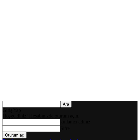
Giriş Yap
Hoşgeldiniz! Hesabınızda oturum açın.
kullanıcı adınız
Şifre