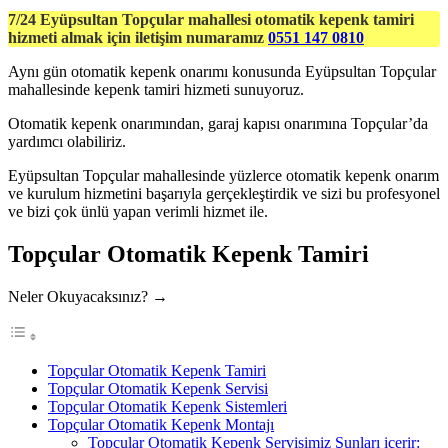
7/24 Eyüpsultan Topçular mahallesi otomatik kepenk tamiri
hizmeti almak için iletişim numaramız
0551 147 0810
Aynı gün otomatik kepenk onarımı konusunda Eyüpsultan Topçular
mahallesinde kepenk tamiri hizmeti sunuyoruz.
Otomatik kepenk onarımından, garaj kapısı onarımına Topçular’da
yardımcı olabiliriz.
Eyüpsultan Topçular mahallesinde yüzlerce otomatik kepenk onarım
ve kurulum hizmetini başarıyla gerçekleştirdik ve sizi bu profesyonel
ve bizi çok ünlü yapan verimli hizmet ile.
Topçular Otomatik Kepenk Tamiri
Neler Okuyacaksınız? →
Topçular Otomatik Kepenk Tamiri
Topçular Otomatik Kepenk Servisi
Topçular Otomatik Kepenk Sistemleri
Topçular Otomatik Kepenk Montajı
Topçular Otomatik Kepenk Servisimiz Şunları içerir: