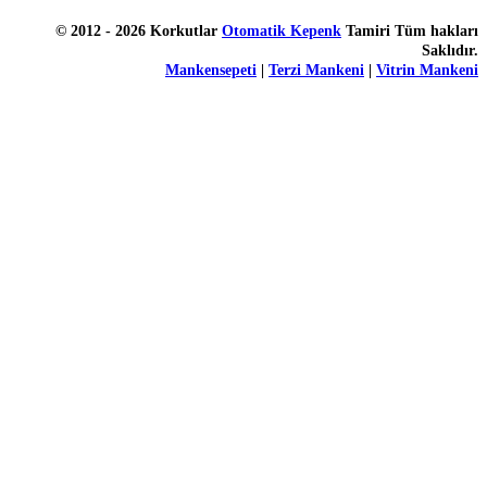
© 2012 - 2026 Korkutlar
Otomatik Kepenk
Tamiri Tüm hakları
Saklıdır.
Mankensepeti
|
Terzi Mankeni
|
Vitrin Mankeni