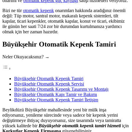
onarımı ve
otomatik kepenk güç kaynağı
satışı hizmetleri veriyoruz.
Bizi ne tür
otomatik kepenk
onarımları hakkında aradığınız önemli
değil: Tüp motor, santral motor, makaralı kepenk sistemleri, tilt
kapılar, ticari kepenkler, otomatik kapılar, konut ve ticari, ekibimiz
ile günün her saati 7/24 zor bir durumdan kurtulmanıza yardımcı
olmak için her zaman hazırdır.
Büyükşehir Otomatik Kepenk Tamiri
Neler Okuyacaksınız? →
Büyükşehir Otomatik Kepenk Tamiri
Büyükşehir Otomatik Kepenk Servisi
Büyükşehir Otomatik Kepenk Tasarımı ve Montajı
Büyükşehir Otomatik Kapı Tamir ve Bakımı
Büyükşehir Otomatik Kepenk Tamiri İletişim
Beylikdüzü Büyükşehir mahallesinde yeni bir mülk inşa
ediyorsanız, yenileme sürecinde veya sadece bir kepenk yerini
değiştirmeye ihtiyaç duyuyorsanız, size tasarımda veya tamiratta
yüksek kalitede bir
Büyükşehir otomatik kepenk tamiri hizmeti
için
Korkutlar Kepenk Firmasına
güvenebilirsiniz.