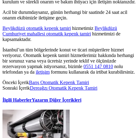
kurulum ve sürekli onarım ve bakım ihtiyacı için iletişim noktanızdır.
Acil bir durumdaysanız, günün herhangi bir saatinde 24 saat acil
onarım ekibimizle iletişime geçin.
Beylikdüzü otomatik kepenk tamiri
hizmetimiz
Beylikdüzü
Cumhuriyet mahallesi otomatik kepenk tamiri
hizmetimizi de
kapsamaktadır.
İstanbul’un tüm bölgelerinde konut ve ticari müşterilere hizmet
veriyoruz. Otomatik kepenk tamiri hizmetlerimiz hakkında herhangi
bir sorunuz varsa veya ücretsiz yerinde teklif ve ölçünüzde
rezervasyon yapmak istiyorsanız, bizimle
0551 147 0810
nolu
telefondan ya da
iletişim
formunu kullanarak da irtibat kurabilirsiniz.
Önceki İçerik
Barış Otomatik Kepenk Tamiri
Sonraki İçerik
Dereağzı Otomatik Kepenk Tamiri
İlgili Haberler
Yazarın Diğer İçerikleri