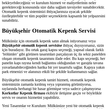
bekleyebileceğiniz ve kurulum hizmeti ve maliyetlerinin neler
gerektireceği konusunda size daha sağlam tavsiyeler sunabilecektir.
Otomatik kepenk sisteminizi ihtiyaçlarınıza uyacak şekilde
özelleştirebilir ve tüm popüler seçeneklerin kapsamlı bir yelpazesini
sunabiliriz.
Büyükşehir Otomatik Kepenk Servisi
Mülkünüz için otomatik kepenk satın almak istiyorsanız veya
Büyükşehir otomatik kepenk servisine
ihtiyaç duyuyorsanız, sizin
için buradayız. Bu ortak garaj kapısı seçeneği, yapısal olarak farklı
‘bölümler’ gibi görünen tasarımları parçalayan üç ila sekiz panelden
oluşan otomatik kepenk tasarımını ifade eder. Bu kapı seçeneği, her
panelin kapı rayına kendi bağlantısı olduğundan ve garajda tavana
yuvarlanabileceğinden harika bir yer tasarrufu sağlar. Kapıya yakın
park etmenizi ve alanınızı etkili bir şekilde kullanmanızı sağlar.
Büyükşehir otomatik kepenk tamiri hizmeti, otomatik kepenk
sisteminizin zamanla kırılmış veya yıpranmış görünüyorsa,
raylarında herhangi bir hasar görmüşse veya sadece çalışmıyorsa
Korkutlar Kepenk firması
ekibiyle iletişime geçin ve böylelikle
servis ve onarım hizmetini yapabiliriz.
Yeni Tasarımlar ve Kurulum: Mülkünüze yeni bir otomatik kepenk