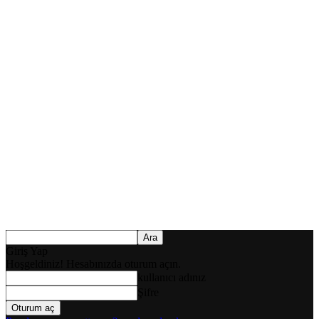
Giriş Yap
Hoşgeldiniz! Hesabınızda oturum açın.
kullanıcı adınız
Şifre