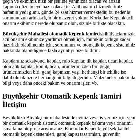
geçin ve ekibimiz hızlı bir şekilde yanınızda olacak ve arızalı
kapınızı düzeltmeye hazır olacaktır. Acil onarım hizmetlerimiz
haftanın yedi günü, günde 24 saat hizmet vermektedir, bu nedenle
sorununuzun artması için bir mazeret yoktur. Korkutlar Kepenk acil
onarım ekibimiz nerede olursanız olun, sizinle birlikte olacaktır.
Büyükşehir Mahallesi otomatik kepenk tamircisi
ihitiyaçlarınızda
acil onarım ekibimize yardımcı olmak için, mümkün olduğu kadar
hazırlıklı olabilmemiz için, sorununuz ve otomatik kepenk sisteminiz
hakkında olabildiğince fazla ayrıntıyı bize bildirin.
Kapılarınız seksiyonel kapılar, rulo kapılar, tilt kapılar, ticari kapılar,
otomatik kapılar, konut, ticari, ürünlerimizden biri değil,
ürünlerimizden biri, garaj kapınızın yaşı, herhangi bir tehlike ise
dahil olmak üzere herhangi bir bilgi değerlidir. Malzemeler hakkında
bilgi veya daha önceki bakım ve onarım işleri vb.
Büyükşehir Otomatik Kepenk Tamiri
İletişim
Beylikdüzü Büyükşehir mahallesinde eviniz veya iş yeriniz için yeni
bir otomatik kepenk sistemi, otomatik kepenk bakımı veya onarımı,
ısmarlama bir proje arıyorsanız, Korkutlar Kepenk, yüksek kaliteli
otomatik kepenk sistemleri, garaj kapısı tasarımları, güvenilir