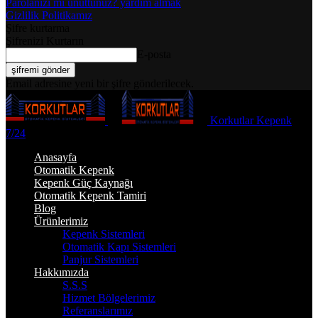
Parolanızı mı unuttunuz? yardım almak
Gizlilik Politikamız
Şifre kurtarma
Şifrenizi Kurtarın
E-posta
Email adresine yeni bir şifre gönderilecek.
Korkutlar Kepenk
7/24
Anasayfa
Otomatik Kepenk
Kepenk Güç Kaynağı
Otomatik Kepenk Tamiri
Blog
Ürünlerimiz
Kepenk Sistemleri
Otomatik Kapı Sistemleri
Panjur Sistemleri
Hakkımızda
S.S.S
Hizmet Bölgelerimiz
Referanslarımız