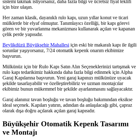
sistemi takmak istiyorsanız, daha fazla bilgi ve ücretsiz fiyat teklifi
için bize ulaşın.
Her zaman klasik, dayanıklı rulo kapı, uzun yıllar konut ve ticari
mülklerde bir elyaf olmuştur. Tanımlayıcı özelliği, bir kapı görevi
gören ve bir yuvarlanma mekanizması kullanarak açılan ve kapanan
çelik perde yapısıdır.
Beylikdüzü Büyükşehir Mahallesi
için eski bir makaralı kapı ile ilgili
sorunlar yaşıyorsanız, 7/24 otomatik kepenk onarım ekibimize
başvurun.
Mülkünüz için bir Rulo Kapı Satın Alın Seçeneklerinizi tartışmak ve
rulo kapı tedarikimiz hakkında daha fazla bilgi edinmek için Alpha
Garaj Kapılarına başvurun. Yeni garaj kapınızı mülkünüze uyacak
şekilde tasarlayabilir ve özelleştirebiliriz ve uzman montajcılar
ekibimiz bunun mükemmel bir şekilde ayarlanmasını sağlayacaktır.
Garaj alanınız tavan boşluğu ve tavan boşluğu bakımından eksikse
ideal seçenek. Kapıları yatırın, adından da anlaşılacağı gibi, çapraz
olarak dışa doğru açılarak açılan garaj kapısıdır.
Büyükşehir Otomatik Kepenk Tasarımı
ve Montajı