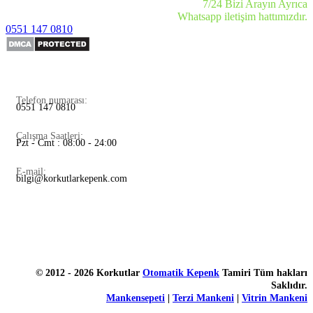
7/24 Bizi Arayın Ayrıca
Whatsapp iletişim hattımızdır.
0551 147 0810
Telefon numarası:
0551 147 0810
Çalışma Saatleri:
Pzt - Cmt : 08:00 - 24:00
E-mail:
bilgi@korkutlarkepenk.com
© 2012 - 2026 Korkutlar
Otomatik Kepenk
Tamiri Tüm hakları
Saklıdır.
Mankensepeti
|
Terzi Mankeni
|
Vitrin Mankeni