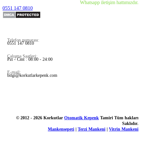
Whatsapp iletişim hattımızdır.
0551 147 0810
Telefon numarası:
0551 147 0810
Çalışma Saatleri:
Pzt - Cmt : 08:00 - 24:00
E-mail:
bilgi@korkutlarkepenk.com
© 2012 - 2026 Korkutlar
Otomatik Kepenk
Tamiri Tüm hakları
Saklıdır.
Mankensepeti
|
Terzi Mankeni
|
Vitrin Mankeni