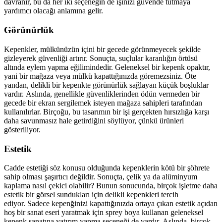
davranır, bu da her iki seçeneğin de işinizi güvende tutmaya
yardımcı olacağı anlamına gelir.
Görünürlük
Kepenkler, mülkünüzün içini bir gecede görünmeyecek şekilde
gizleyerek güvenliği artırır. Sonuçta, suçlular karanlığın örtüsü
altında eylem yapma eğilimindedir. Geleneksel bir kepenk opaktır,
yani bir mağaza veya mülkü kapattığınızda göremezsiniz. Öte
yandan, delikli bir kepenkte görünürlük sağlayan küçük boşluklar
vardır. Aslında, genellikle güvenliklerinden ödün vermeden bir
gecede bir ekran sergilemek isteyen mağaza sahipleri tarafından
kullanılırlar. Birçoğu, bu tasarımın bir işi gerçekten hırsızlığa karşı
daha savunmasız hale getirdiğini söylüyor, çünkü ürünleri
gösteriliyor.
Estetik
Cadde estetiği söz konusu olduğunda kepenklerin kötü bir şöhrete
sahip olması şaşırtıcı değildir. Sonuçta, çelik ya da alüminyum
kaplama nasıl çekici olabilir? Bunun sonucunda, birçok işletme daha
estetik bir görsel sundukları için delikli kepenkleri tercih
ediyor. Sadece kepenğinizi kapattığınızda ortaya çıkan estetik açıdan
hoş bir sanat eseri yaratmak için sprey boya kullanan geleneksel
kepenk sanatına yatırım yapma seçeneği de vardır. Aslında, birçok