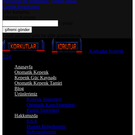
Parolanızı mı unuttunuz? yardım almak
Gizlilik Politikamız
Şifre kurtarma
Şifrenizi Kurtarın
E-posta
Email adresine yeni bir şifre gönderilecek.
Korkutlar Kepenk
7/24
Anasayfa
Otomatik Kepenk
Kepenk Güç Kaynağı
Otomatik Kepenk Tamiri
Blog
Ürünlerimiz
Kepenk Sistemleri
Otomatik Kapı Sistemleri
Panjur Sistemleri
Hakkımızda
S.S.S
Hizmet Bölgelerimiz
Referanslarımız