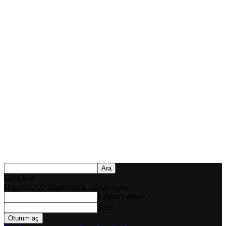
Giriş Yap
Hoşgeldiniz! Hesabınızda oturum açın.
kullanıcı adınız
Şifre