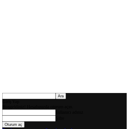
Giriş Yap
Hoşgeldiniz! Hesabınızda oturum açın.
kullanıcı adınız
Şifre