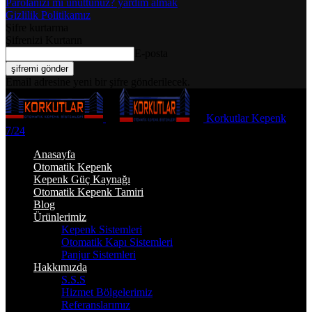
Parolanızı mı unuttunuz? yardım almak
Gizlilik Politikamız
Şifre kurtarma
Şifrenizi Kurtarın
E-posta
Email adresine yeni bir şifre gönderilecek.
Korkutlar Kepenk
7/24
Anasayfa
Otomatik Kepenk
Kepenk Güç Kaynağı
Otomatik Kepenk Tamiri
Blog
Ürünlerimiz
Kepenk Sistemleri
Otomatik Kapı Sistemleri
Panjur Sistemleri
Hakkımızda
S.S.S
Hizmet Bölgelerimiz
Referanslarımız