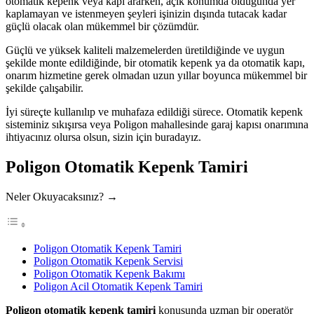
otomatik kepenk veya kapı ararken, açık konumda olduğunda yer
kaplamayan ve istenmeyen şeyleri işinizin dışında tutacak kadar
güçlü olacak olan mükemmel bir çözümdür.
Güçlü ve yüksek kaliteli malzemelerden üretildiğinde ve uygun
şekilde monte edildiğinde, bir otomatik kepenk ya da otomatik kapı,
onarım hizmetine gerek olmadan uzun yıllar boyunca mükemmel bir
şekilde çalışabilir.
İyi süreçte kullanılıp ve muhafaza edildiği sürece. Otomatik kepenk
sisteminiz sıkışırsa veya Poligon mahallesinde garaj kapısı onarımına
ihtiyacınız olursa olsun, sizin için buradayız.
Poligon Otomatik Kepenk Tamiri
Neler Okuyacaksınız? →
Poligon Otomatik Kepenk Tamiri
Poligon Otomatik Kepenk Servisi
Poligon Otomatik Kepenk Bakımı
Poligon Acil Otomatik Kepenk Tamiri
Poligon otomatik kepenk tamiri
konusunda uzman bir operatör