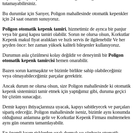
tutamayabilirsiniz.
Bu durumlar için Sarıyer, Poligon mahallesinde otomatik kepenkler
için 24 saat onarım sunuyoruz.
Poligon otomatik kepenk tamiri
, hizmetimiz de ayrıca bir panjur
veya bir garaj kapısı tamiri olabilir. Sorun ne olursa olsun, Korkutlar
Kepenk makul fiyat aralıkları ve hızlı servis ile ilgilenebilir Ve her
şeyden önce: her zaman yüksek kaliteli bileşenler kullanıyoruz.
Durumun asla çözülmesi kolay değildir ve deneyimli bir
Poligon
otomatik kepenk tamircisi
hemen onarabilir.
Bazen sorun karmaşıktır ve bizimle birlikte sahip olabileceğimiz
veya olmayabileceğimiz parçalar gerektirir.
Ancak durum ne olursa olsun, size Poligon mahallesinde ki otomatik
kepenk sisteminizi tamir etmek için yaptığımız gibi, duruma geçici
bir çözüm sunacağız.
Demir kapıyı ihtiyaçlarınıza uyacak, kapıyı sabitleyecek ve parçaları
sipariş edeceğiz. Poligon mahallesinde iseniz, bizimle aynı konumda
olduğunuz anlamına gelir ve Korkutlar Kepenk Firması muhtemelen
aynı gün onarımı tamamlayabilir.
En önemli kısım risklerden uzak durmak ve şüphesiz otomatik