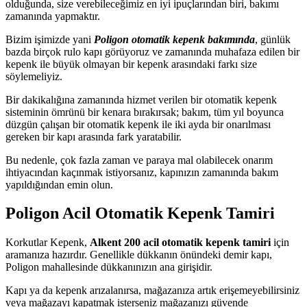
olduğunda, size verebileceğimiz en iyi ipuçlarından biri, bakımı
zamanında yapmaktır.
Bizim işimizde yani
Poligon otomatik kepenk bakımında
, günlük
bazda birçok rulo kapı görüyoruz ve zamanında muhafaza edilen bir
kepenk ile büyük olmayan bir kepenk arasındaki farkı size
söylemeliyiz.
Bir dakikalığına zamanında hizmet verilen bir otomatik kepenk
sisteminin ömrünü bir kenara bırakırsak; bakım, tüm yıl boyunca
düzgün çalışan bir otomatik kepenk ile iki ayda bir onarılması
gereken bir kapı arasında fark yaratabilir.
Bu nedenle, çok fazla zaman ve paraya mal olabilecek onarım
ihtiyacından kaçınmak istiyorsanız, kapınızın zamanında bakım
yapıldığından emin olun.
Poligon Acil Otomatik Kepenk Tamiri
Korkutlar Kepenk,
Alkent 200 acil otomatik kepenk tamiri
için
aramanıza hazırdır. Genellikle dükkanın önündeki demir kapı,
Poligon mahallesinde dükkanınızın ana girişidir.
Kapı ya da kepenk arızalanırsa, mağazanıza artık erişemeyebilirsiniz
veya mağazayı kapatmak isterseniz mağazanızı güvende