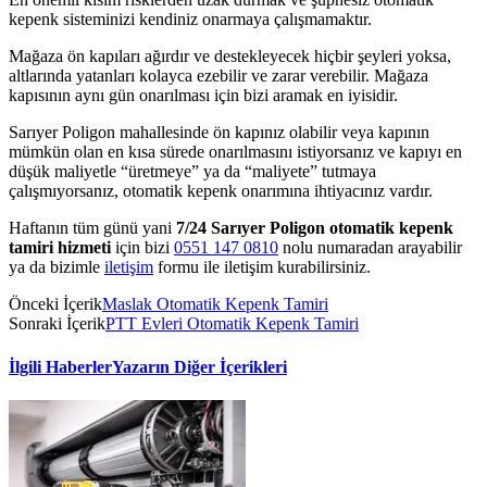
kepenk sisteminizi kendiniz onarmaya çalışmamaktır.
Mağaza ön kapıları ağırdır ve destekleyecek hiçbir şeyleri yoksa,
altlarında yatanları kolayca ezebilir ve zarar verebilir. Mağaza
kapısının aynı gün onarılması için bizi aramak en iyisidir.
Sarıyer Poligon mahallesinde ön kapınız olabilir veya kapının
mümkün olan en kısa sürede onarılmasını istiyorsanız ve kapıyı en
düşük maliyetle “üretmeye” ya da “maliyete” tutmaya
çalışmıyorsanız, otomatik kepenk onarımına ihtiyacınız vardır.
Haftanın tüm günü yani
7/24 Sarıyer Poligon otomatik kepenk
tamiri hizmeti
için bizi
0551 147 0810
nolu numaradan arayabilir
ya da bizimle
iletişim
formu ile iletişim kurabilirsiniz.
Önceki İçerik
Maslak Otomatik Kepenk Tamiri
Sonraki İçerik
PTT Evleri Otomatik Kepenk Tamiri
İlgili Haberler
Yazarın Diğer İçerikleri