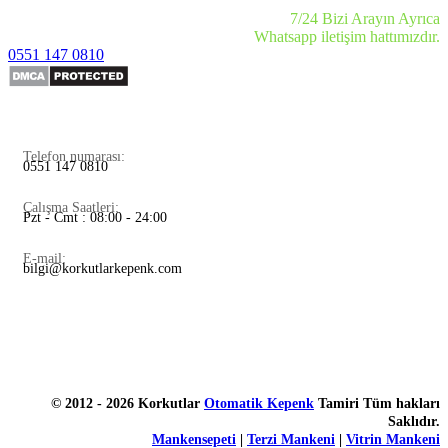
7/24 Bizi Arayın Ayrıca
Whatsapp iletişim hattımızdır.
0551 147 0810
Telefon numarası:
0551 147 0810
Çalışma Saatleri:
Pzt - Cmt : 08:00 - 24:00
E-mail:
bilgi@korkutlarkepenk.com
© 2012 - 2026 Korkutlar
Otomatik Kepenk
Tamiri Tüm hakları
Saklıdır.
Mankensepeti
|
Terzi Mankeni
|
Vitrin Mankeni