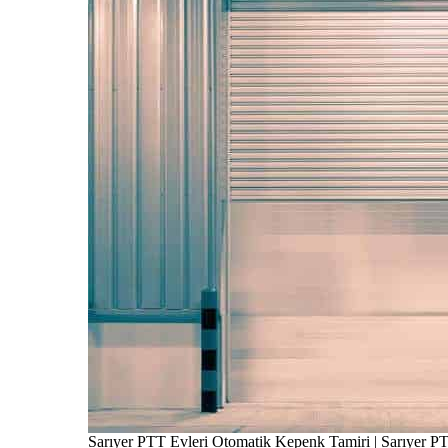
Sarıyer PTT Evleri Otomatik Kepenk Tamiri | Sarıyer P