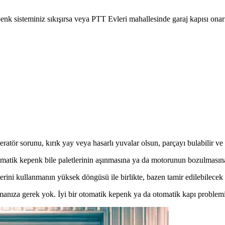
enk sisteminiz sıkışırsa veya PTT Evleri mahallesinde garaj kapısı onarı
ör sorunu, kırık yay veya hasarlı yuvalar olsun, parçayı bulabilir ve siz
omatik kepenk bile paletlerinin aşınmasına ya da motorunun bozulmasına
ini kullanmanın yüksek döngüsü ile birlikte, bazen tamir edilebilecek ve
lmanıza gerek yok. İyi bir otomatik kepenk ya da otomatik kapı problemin