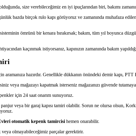
duğunda, size verebileceğimiz en iyi ipuçlarından biri, bakımı zamanı
günlük bazda birçok rulo kapı görüyoruz ve zamanında muhafaza edilen 
sisteminin ömrünü bir kenara bırakırsak; bakım, tüm yıl boyunca düzgün 
htiyacından kaçınmak istiyorsanız, kapınızın zamanında bakım yapıldı
iri
in aramanıza hazırdır. Genellikle dükkanın önündeki demir kapı, PTT Ev
rsiniz veya mağazayı kapatmak isterseniz mağazanızı güvende tutamayab
penkler için 24 saat onarım sunuyoruz.
 panjur veya bir garaj kapısı tamiri olabilir. Sorun ne olursa olsun, Korkut
ıyoruz.
leri otomatik kepenk tamircisi
hemen onarabilir.
z veya olmayabileceğimiz parçalar gerektirir.