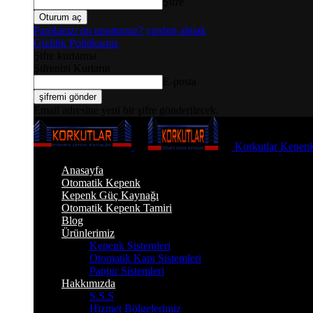
Şifre
Parolanızı mı unuttunuz? yardım almak
Gizlilik Politikamız
Şifre kurtarma
Şifrenizi Kurtarın
E-posta
Email adresine yeni bir şifre gönderilecek.
Korkutlar Kepenk
Anasayfa
Otomatik Kepenk
Kepenk Güç Kaynağı
Otomatik Kepenk Tamiri
Blog
Ürünlerimiz
Kepenk Sistemleri
Otomatik Kapı Sistemleri
Panjur Sistemleri
Hakkımızda
S.S.S
Hizmet Bölgelerimiz