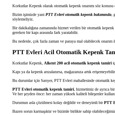
Korkutlar Kepenk olarak otomatik kepenk onarımı söz konusu ol
Bizim işimizde yani
PTT Evleri otomatik kepenk bakımında
, 
söylemeliyiz.
Bir dakikalığına zamanında hizmet verilen bir otomatik kepenk 
gereken bir kapı arasında fark yaratabilir.
Bu nedenle, çok fazla zaman ve paraya mal olabilecek onarım i
PTT Evleri Acil Otomatik Kepenk Tam
Korkutlar Kepenk,
Alkent 200 acil otomatik kepenk tamiri
iç
Kapı ya da kepenk arızalanırsa, mağazanıza artık erişemeyebili
Bu durumlar için Sarıyer, PTT Evleri mahallesinde otomatik ke
PTT Evleri otomatik kepenk tamiri
, hizmetimiz de ayrıca bir
Ve her şeyden önce: her zaman yüksek kaliteli bileşenler kullan
Durumun asla çözülmesi kolay değildir ve deneyimli bir
PTT Ev
Bazen sorun karmaşıktır ve bizimle birlikte sahip olabileceğimi