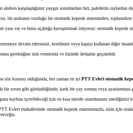
 alırken karşılaştığımız yaygın sorunlardan biri, paletlerin raylardan dı
eni, bir arabanın vurduğu bir otomatik kepenk sisteminden, toplanırken 
r yanı var ve bunu açıklığa kavuşturmak istiyoruz: otomatik kepenk sis
nemeye devam ederseniz, kendinize veya kapıyı kullanan diğer insanlar
aması gerektiğine izin vermemiz ve bizimle iletişime geçmektir.
ası söz konusu olduğunda, her zaman en iyi
PTT Evleri otomatik kepe
a bir sorun gibi göründüğünde, kırık bir yay sorunu veya ayarlanması 
ara kaybını içerebileceği için en kısa sürede onarılmasını istediğinizi b
TT Evleri mahallesinde otomatik kepenk onarımımızla, sizin için orada 
ereceğiz.