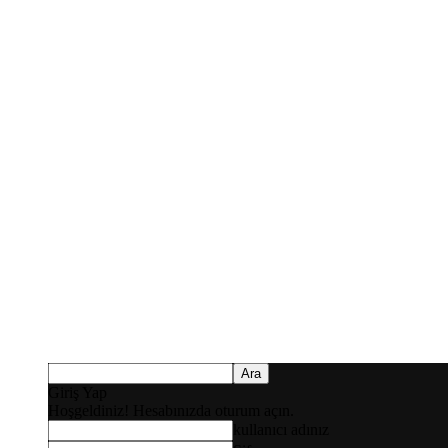
Giriş Yap
Hoşgeldiniz! Hesabınızda oturum açın.
kullanıcı adınız