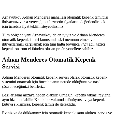
Arnavutköy Adnan Menderes mahallesi otomatik kepenk tamircisi
ihtiyacınız varsa vereceğimiz hizmetin fiyatlarını değerlendirmek
için ücretsiz fiyat teklifi isteyebilirsiniz.
Tüm bölgede yani Arnavutköy’de en iyiyiz ve Adnan Menderes
otomatik kepenk tamiri konusunda sizi memnun etmek ve
ihtiyaçlarınızı karşılamak için tüm hafta boyunca 7/24 acil gezici
kepenk onarımı ekibinden oluşan profesyonellere sahibiz.
Adnan Menderes Otomatik Kepenk
Servisi
Adnan Menderes otomatik kepenk servisi olarak otomatik kepenk
sistemini onarmak için önce hatanın nerede olduğunu ve nasıl
çözebileceğimizi belirleriz.
Bazı arızalar arızaya neden olabilir. Örneğin, kepenk tablası raylarla
aynı hizada olabilir. Krank bir vakumda dönüyorsa veya kepenk
kutuya sıkışmışsa, kepenk tamiri de gereklidir.
Eviniz ya da dükkanınız için otomatik kepenk satın alırken, servis ve