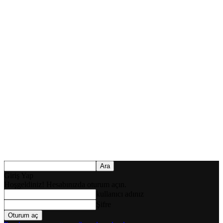
Giriş Yap
Hoşgeldiniz! Hesabınızda oturum açın.
kullanıcı adınız
Şifre