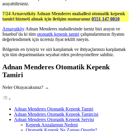
arayabilirsiniz.
7/24 Arnavutköy Adnan Menderes mahallesi otomatik kepenk
tamiri hizmeti almak için iletişim numaramız
0551 147 0810
Arnavutköy
Adnan Menderes mahallesinde iseniz bizi arayın ve
İstanbul’da ki tüm
otomatik kepenk tamiri
çalışmalarımızın fiyatını
değerlendirmek için ücretsiz fiyat teklifi isteyin.
Bölgenin en iyisiyiz ve sizi karşılamak ve ihtiyaçlarınızı karşılamak
için tüm departmanlara seyahat eden profesyonellere sahibiz.
Adnan Menderes Otomatik Kepenk
Tamiri
Neler Okuyacaksınız? →
Adnan Menderes Otomatik Kepenk Tamiri
Adnan Menderes Otomatik Kepenk Tamircisi
Adnan Menderes Otomatik Kepenk Servisi
Kepenk Arızalarının Nedeni
Otomatik Kepenk Ne Zaman Onarılır?