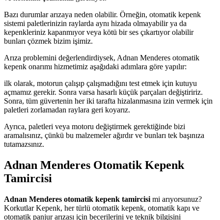
Bazı durumlar arızaya neden olabilir. Örneğin, otomatik kepenk
sistemi paletlerinizin raylarda aynı hizada olmayabilir ya da
kepenkleriniz kapanmıyor veya kötü bir ses çıkartıyor olabilir
bunları çözmek bizim işimiz.
Arıza problemini değerlendirdiysek, Adnan Menderes otomatik
kepenk onarımı hizmetimiz aşağıdaki adımlara göre yapılır:
ilk olarak, motorun çalışıp çalışmadığını test etmek için kutuyu
açmamız gerekir. Sonra varsa hasarlı küçük parçaları değiştiririz.
Sonra, tüm güvertenin her iki tarafta hizalanmasına izin vermek için
paletleri zorlamadan raylara geri koyarız.
Ayrıca, paletleri veya motoru değiştirmek gerektiğinde bizi
aramalısınız, çünkü bu malzemeler ağırdır ve bunları tek başınıza
tutamazsınız.
Adnan Menderes Otomatik Kepenk
Tamircisi
Adnan Menderes otomatik kepenk tamircisi
mi arıyorsunuz?
Korkutlar Kepenk, her türlü otomatik kepenk, otomatik kapı ve
otomatik panjur arızası için becerilerini ve teknik bilgisini