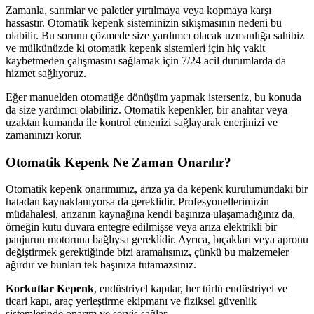
Zamanla, sarımlar ve paletler yırtılmaya veya kopmaya karşı
hassastır. Otomatik kepenk sisteminizin sıkışmasının nedeni bu
olabilir. Bu sorunu çözmede size yardımcı olacak uzmanlığa sahibiz
ve mülkünüzde ki otomatik kepenk sistemleri için hiç vakit
kaybetmeden çalışmasını sağlamak için 7/24 acil durumlarda da
hizmet sağlıyoruz.
Eğer manuelden otomatiğe dönüşüm yapmak isterseniz, bu konuda
da size yardımcı olabiliriz. Otomatik kepenkler, bir anahtar veya
uzaktan kumanda ile kontrol etmenizi sağlayarak enerjinizi ve
zamanınızı korur.
Otomatik Kepenk Ne Zaman Onarılır?
Otomatik kepenk onarımımız, arıza ya da kepenk kurulumundaki bir
hatadan kaynaklanıyorsa da gereklidir. Profesyonellerimizin
müdahalesi, arızanın kaynağına kendi başınıza ulaşamadığınız da,
örneğin kutu duvara entegre edilmişse veya arıza elektrikli bir
panjurun motoruna bağlıysa gereklidir. Ayrıca, bıçakları veya apronu
değiştirmek gerektiğinde bizi aramalısınız, çünkü bu malzemeler
ağırdır ve bunları tek başınıza tutamazsınız.
Korkutlar Kepenk
, endüstriyel kapılar, her türlü endüstriyel ve
ticari kapı, araç yerleştirme ekipmanı ve fiziksel güvenlik
sistemlerinde onarım ve servis sağlar.