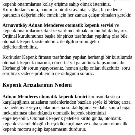
kepenk onarımlarına kolay erişime sahip olmak istersiniz.
Kurulduktan sonra, panjurlar bir dizi avantaj sağlar, bu nedenle
paranızın değerini elde etmek için her zaman çalışır olmaları gerekir.
Arnavutköy Adnan Menderes otomatik kepenk servisi
ve
kepenk onarımlarınız da size yardımcı olmaktan mutluluk duyarız.
Orijinal kurulumunuz başka bir şirket tarafından yapılmış olsa bile,
otomatik kepenk sistemleriniz ile ilgili sorunu gelip
değerlendirebiliriz.
Korkutlar Kepenk firması tarafından yapılan herhangi bir kurulumda
otomatik kepenk onarımı, cömert 2 yıl garantimiz kapsamındadır.
Herhangi bir sorun yaşıyorsanız, hemen gelip onları düzeltiriz, soru
sorulmaz sadece problemin ne olduğunu sorarız.
Kepenk Arızalarının Nedeni
Adnan Menderes otomatik kepenk tamiri
konusunda sıkça
karşılaştığımız arızaların nedenlerinden bazıları şöyle ki birkaç arıza,
toz nedeniyle veya çıtalar arasına su daldığında ve daha sonra bagaj
mekanizması tıkandığında otomatik kepenk sisteminizi
engelleyebilir. Otomatik kepenk paletleri kırıldığında, otomatik
kepenk sistemi düzgün bir şekilde açılmaz ve daha sonra otomatik
kepenk motoru açılıp kapanmasını durdurur.