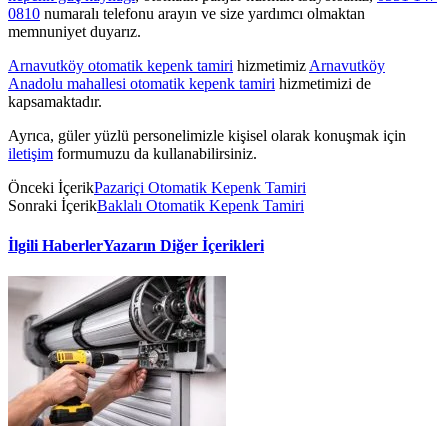
0810
numaralı telefonu arayın ve size yardımcı olmaktan
memnuniyet duyarız.
Arnavutköy otomatik kepenk tamiri
hizmetimiz
Arnavutköy
Anadolu mahallesi otomatik kepenk tamiri
hizmetimizi de
kapsamaktadır.
Ayrıca, güler yüzlü personelimizle kişisel olarak konuşmak için
iletişim
formumuzu da kullanabilirsiniz.
Önceki İçerik
Pazariçi Otomatik Kepenk Tamiri
Sonraki İçerik
Baklalı Otomatik Kepenk Tamiri
İlgili Haberler
Yazarın Diğer İçerikleri