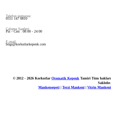
Telefon numarası:
0551 147 0810
Çalışma Saatleri:
Pzt - Cmt : 08:00 - 24:00
E-mail:
bilgi@korkutlarkepenk.com
© 2012 - 2026 Korkutlar
Otomatik Kepenk
Tamiri Tüm hakları
Saklıdır.
Mankensepeti
|
Terzi Mankeni
|
Vitrin Mankeni