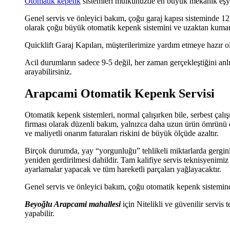
Otomatik kepenk
sistemleri mülkünüzde en büyük mekanik eşya 
Genel servis ve önleyici bakım, çoğu garaj kapısı sisteminde 12 
olarak çoğu büyük otomatik kepenk sistemini ve uzaktan kumand
Quicklift Garaj Kapıları, müşterilerimize yardım etmeye hazır 
Acil durumların sadece 9-5 değil, her zaman gerçekleştiğini anl
arayabilirsiniz.
Arapcami Otomatik Kepenk Servisi
Otomatik kepenk sistemleri, normal çalışırken bile, serbest ça
firması olarak düzenli bakım, yalnızca daha uzun ürün ömrünü 
ve maliyetli onarım faturaları riskini de büyük ölçüde azaltır.
Birçok durumda, yay “yorgunluğu” tehlikeli miktarlarda gerginli
yeniden gerdirilmesi dahildir. Tam kalifiye servis teknisyenimi
ayarlamalar yapacak ve tüm hareketli parçaları yağlayacaktır.
Genel servis ve önleyici bakım, çoğu otomatik kepenk sistemind
Beyoğlu Arapcami mahallesi
için Nitelikli ve güvenilir servi
yapabilir.