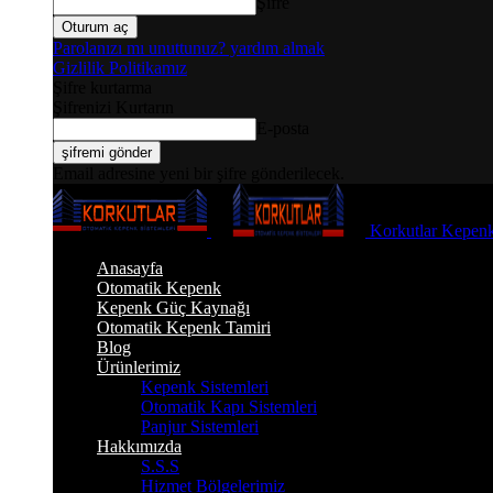
Şifre
Parolanızı mı unuttunuz? yardım almak
Gizlilik Politikamız
Şifre kurtarma
Şifrenizi Kurtarın
E-posta
Email adresine yeni bir şifre gönderilecek.
Korkutlar Kepenk
Anasayfa
Otomatik Kepenk
Kepenk Güç Kaynağı
Otomatik Kepenk Tamiri
Blog
Ürünlerimiz
Kepenk Sistemleri
Otomatik Kapı Sistemleri
Panjur Sistemleri
Hakkımızda
S.S.S
Hizmet Bölgelerimiz