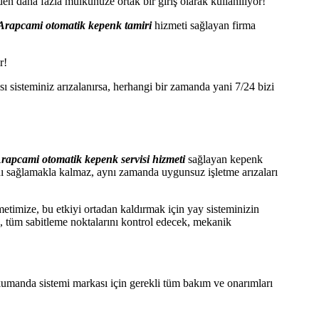
daha fazla mülkünüze ortak bir giriş olarak kullanılıyor!
Arapcami otomatik kepenk tamiri
hizmeti sağlayan firma
r!
ı sisteminiz arızalanırsa, herhangi bir zamanda yani 7/24 bizi
rapcami otomatik kepenk servisi hizmeti
sağlayan kepenk
ı sağlamakla kalmaz, aynı zamanda uygunsuz işletme arızaları
etimize, bu etkiyi ortadan kaldırmak için yay sisteminizin
k, tüm sabitleme noktalarını kontrol edecek, mekanik
 kumanda sistemi markası için gerekli tüm bakım ve onarımları