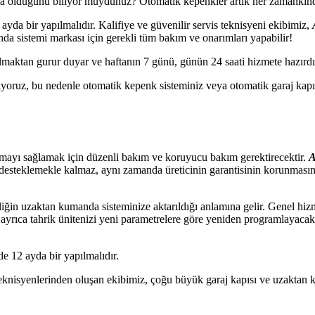
olduğunu biliyor muydunuz? Otomatik kepenkler artık her zamankinden 
ayda bir yapılmalıdır. Kalifiye ve güvenilir servis teknisyeni ekibimiz,
a sistemi markası için gerekli tüm bakım ve onarımları yapabilir!
olmaktan gurur duyar ve haftanın 7 günü, günün 24 saati hizmete hazırdı
ıyoruz, bu nedenle otomatik kepenk sisteminiz veya otomatik garaj kapıs
lışmayı sağlamak için düzenli bakım ve koruyucu bakım gerektirecektir.
A
desteklemekle kalmaz, aynı zamanda üreticinin garantisinin korunmasın
ğin uzaktan kumanda sisteminize aktarıldığı anlamına gelir. Genel hizm
z ayrıca tahrik ünitenizi yeni parametrelere göre yeniden programlayaca
e 12 ayda bir yapılmalıdır.
s teknisyenlerinden oluşan ekibimiz, çoğu büyük garaj kapısı ve uzaktan