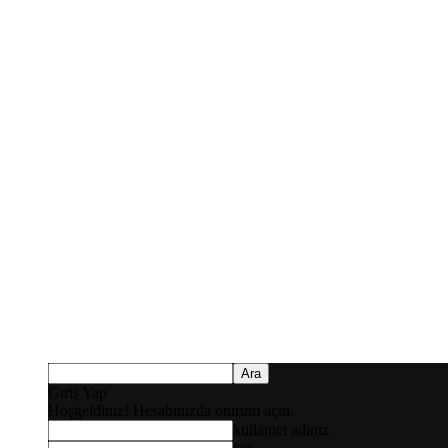
Giriş Yap
Hoşgeldiniz! Hesabınızda oturum açın.
kullanıcı adınız