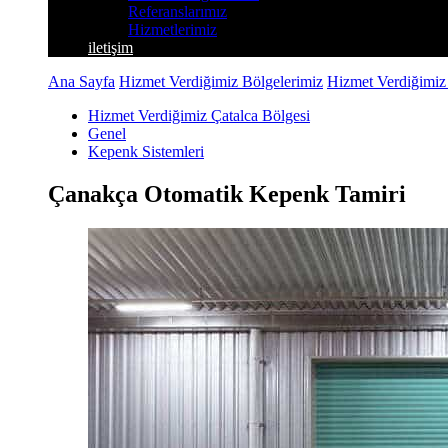
Referanslarımız
Hizmetlerimiz
iletişim
Ana Sayfa
Hizmet Verdiğimiz Bölgelerimiz
Hizmet Verdiğimiz
Hizmet Verdiğimiz Çatalca Bölgesi
Genel
Kepenk Sistemleri
Çanakça Otomatik Kepenk Tamiri