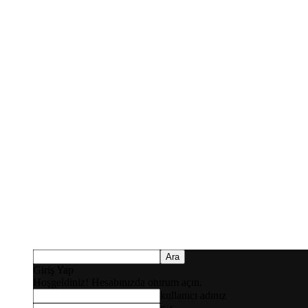
Giriş Yap
Hoşgeldiniz! Hesabınızda oturum açın.
kullanıcı adınız