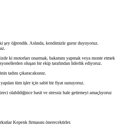
 iki şey öğrendik. Aslında, kendimizle gurur duyuyoruz.
az.
inizde ki motorları onarmak, bakımını yapmak veya monte etmek
syonellerden oluşan bir ekip tarafından liderlik ediyoruz.
nin tadını çıkaracaksınız.
apılan tüm işler için sabit bir fiyat sunuyoruz.
ci olabildiğince basit ve stressiz hale getirmeyi amaçlıyoruz
rkutlar Kepenk firmasını önerecektirler.