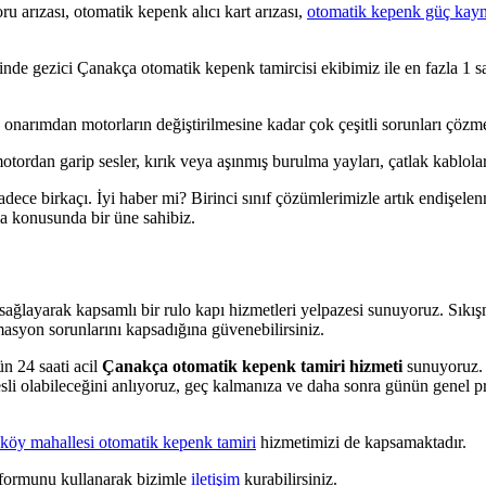
u arızası, otomatik kepenk alıcı kart arızası,
otomatik kepenk güç kay
linde gezici Çanakça otomatik kepenk tamircisi ekibimiz ile en fazla 1 s
arımdan motorların değiştirilmesine kadar çok çeşitli sorunları çözmek
rdan garip sesler, kırık veya aşınmış burulma yayları, çatlak kablolar 
adece birkaçı. İyi haber mi? Birinci sınıf çözümlerimizle artık endişelen
ma konusunda bir üne sahibiz.
ğlayarak kapsamlı bir rulo kapı hizmetleri yelpazesi sunuyoruz. Sıkışmı
masyon sorunlarını kapsadığına güvenebilirsiniz.
n 24 saati acil
Çanakça otomatik kepenk tamiri hizmeti
sunuyoruz. 
li olabileceğini anlıyoruz, geç kalmanıza ve daha sonra günün genel pro
kköy mahallesi otomatik kepenk tamiri
hizmetimizi de kapsamaktadır.
m formunu kullanarak bizimle
iletişim
kurabilirsiniz.