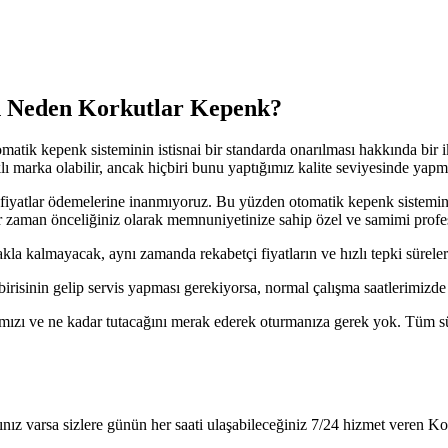
n Neden Korkutlar Kepenk?
tomatik kepenk sisteminin istisnai bir standarda onarılması hakkında bir
lı marka olabilir, ancak hiçbiri bunu yaptığımız kalite seviyesinde yapm
k fiyatlar ödemelerine inanmıyoruz. Bu yüzden otomatik kepenk sistem
 her zaman önceliğiniz olarak memnuniyetinize sahip özel ve samimi profe
kla kalmayacak, aynı zamanda rekabetçi fiyatların ve hızlı tepki süreleri
risinin gelip servis yapması gerekiyorsa, normal çalışma saatlerimizde y
mızı ve ne kadar tutacağını merak ederek oturmanıza gerek yok. Tüm süre
ız varsa sizlere günün her saati ulaşabileceğiniz 7/24 hizmet veren Ko