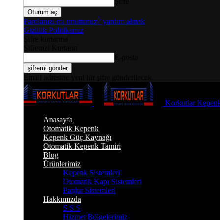
Şifre
Parolanızı mı unuttunuz? yardım almak
Gizlilik Politikamız
Şifre kurtarma
Şifrenizi Kurtarın
E-posta
Email adresine yeni bir şifre gönderilecek.
Korkutlar Kepenk
Anasayfa
Otomatik Kepenk
Kepenk Güç Kaynağı
Otomatik Kepenk Tamiri
Blog
Ürünlerimiz
Kepenk Sistemleri
Otomatik Kapı Sistemleri
Panjur Sistemleri
Hakkımızda
S.S.S
Hizmet Bölgelerimiz