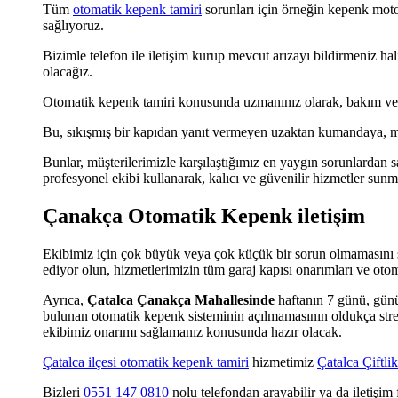
Tüm
otomatik kepenk tamiri
sorunları için örneğin kepenk motor
sağlıyoruz.
Bizimle telefon ile iletişim kurup mevcut arızayı bildirmeniz ha
olacağız.
Otomatik kepenk tamiri konusunda uzmanınız olarak, bakım ve on
Bu, sıkışmış bir kapıdan yanıt vermeyen uzaktan kumandaya, moto
Bunlar, müşterilerimizle karşılaştığımız en yaygın sorunlardan s
profesyonel ekibi kullanarak, kalıcı ve güvenilir hizmetler sun
Çanakça Otomatik Kepenk iletişim
Ekibimiz için çok büyük veya çok küçük bir sorun olmamasını sa
ediyor olun, hizmetlerimizin tüm garaj kapısı onarımları ve oto
Ayrıca,
Çatalca Çanakça Mahallesinde
haftanın 7 günü, günü
bulunan otomatik kepenk sisteminin açılmamasının oldukça stres
ekibimiz onarımı sağlamanız konusunda hazır olacak.
Çatalca ilçesi otomatik kepenk tamiri
hizmetimiz
Çatalca Çiftli
Bizleri
0551 147 0810
nolu telefondan arayabilir ya da iletişi