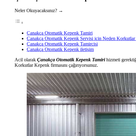
Neler Okuyacaksınız? →
Çanakça Otomatik Kepenk Tamiri
Çanakça Otomatik Kepenk Servisi için Neden Korkutla
Çanakça Otomatik Kepenk Tamircisi
Çanakça Otomatik Kepenk iletişim
Acil olarak
Çanakça Otomatik Kepenk Tamiri
hizmeti gerekti
Korkutlar Kepenk firmasını çağırıyorsunuz.