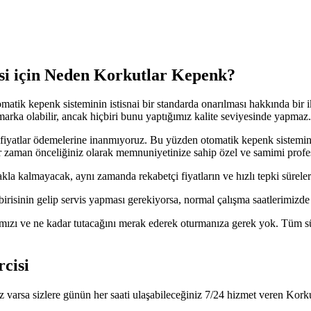
si için Neden Korkutlar Kepenk?
otomatik kepenk sisteminin istisnai bir standarda onarılması hakkında bi
marka olabilir, ancak hiçbiri bunu yaptığımız kalite seviyesinde yapmaz.
k fiyatlar ödemelerine inanmıyoruz. Bu yüzden otomatik kepenk sistem
 her zaman önceliğiniz olarak memnuniyetinize sahip özel ve samimi profe
kla kalmayacak, aynı zamanda rekabetçi fiyatların ve hızlı tepki süreleri
risinin gelip servis yapması gerekiyorsa, normal çalışma saatlerimizde y
mızı ve ne kadar tutacağını merak ederek oturmanıza gerek yok. Tüm süre
cisi
 varsa sizlere günün her saati ulaşabileceğiniz 7/24 hizmet veren Korku