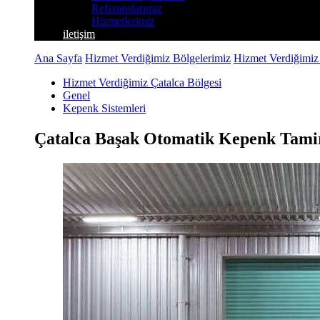
Referanslarımız
Hizmetlerimiz
iletişim
Ana Sayfa
Hizmet Verdiğimiz Bölgelerimiz
Hizmet Verdiğimiz
Hizmet Verdiğimiz Çatalca Bölgesi
Genel
Kepenk Sistemleri
Çatalca Başak Otomatik Kepenk Tami