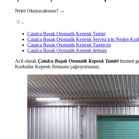
Neler Okuyacaksınız? →
Çatalca Başak Otomatik Kepenk Tamiri
Çatalca Başak Otomatik Kepenk Servisi için Neden Kor
Çatalca Başak Otomatik Kepenk Tamircisi
Çatalca Başak Otomatik Kepenk iletişim
Acil olarak
Çatalca Başak Otomatik Kepenk Tamiri
hizmeti ge
Korkutlar Kepenk firmasını çağırıyorsunuz.