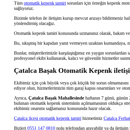
Tüm
otomatik kepenk tamiri
sorunları için örneğin kepenk motor
sağlıyoruz.
Bizimle telefon ile iletişim kurup mevcut arızayı bildirmeniz ha
yönlendirmiş olacağız.
Otomatik kepenk tamiri konusunda uzmanınız olarak, bakım ve on
Bu, sıkışmış bir kapıdan yanıt vermeyen uzaktan kumandaya, moto
Bunlar, müşterilerimizle karşılaştığımız en yaygın sorunlardan s
profesyonel ekibi kullanarak, kalıcı ve güvenilir hizmetler sun
Çatalca Başak Otomatik Kepenk iletiş
Ekibimiz için çok büyük veya çok küçük bir sorun olmamasını sa
ediyor olun, hizmetlerimizin tüm garaj kapısı onarımları ve oto
Ayrıca,
Çatalca Başak Mahallesinde
haftanın 7 günü, günün 2
bulunan otomatik kepenk sisteminin açılmamasının oldukça stres
ekibimiz onarımı sağlamanız konusunda hazır olacak.
Çatalca ilçesi otomatik kepenk tamiri
hizmetimiz
Çatalca Ferhat
Bizleri
0551 147 0810
nolu telefondan arayabilir ya da iletişi