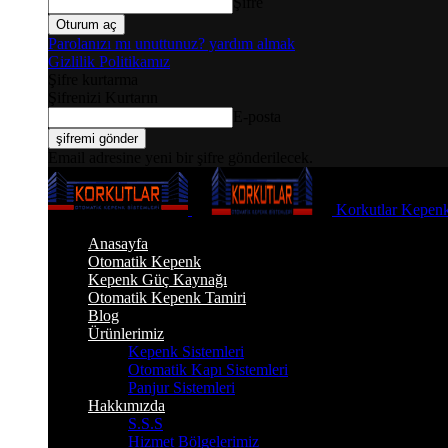
Şifre
Parolanızı mı unuttunuz? yardım almak
Gizlilik Politikamız
Şifre kurtarma
Şifrenizi Kurtarın
E-posta
Email adresine yeni bir şifre gönderilecek.
Korkutlar Kepenk
Anasayfa
Otomatik Kepenk
Kepenk Güç Kaynağı
Otomatik Kepenk Tamiri
Blog
Ürünlerimiz
Kepenk Sistemleri
Otomatik Kapı Sistemleri
Panjur Sistemleri
Hakkımızda
S.S.S
Hizmet Bölgelerimiz