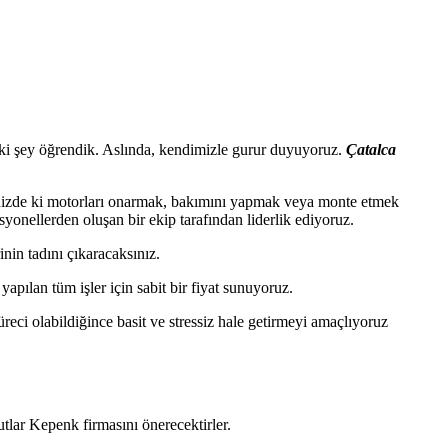
r iki şey öğrendik. Aslında, kendimizle gurur duyuyoruz.
Çatalca
inizde ki motorları onarmak, bakımını yapmak veya monte etmek
syonellerden oluşan bir ekip tarafından liderlik ediyoruz.
nin tadını çıkaracaksınız.
apılan tüm işler için sabit bir fiyat sunuyoruz.
ci olabildiğince basit ve stressiz hale getirmeyi amaçlıyoruz
tlar Kepenk firmasını önerecektirler.