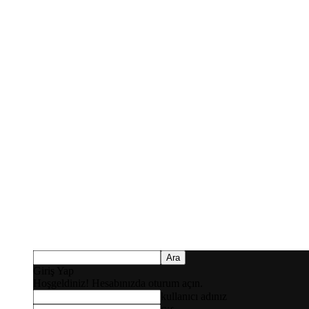
Giriş Yap
Hoşgeldiniz! Hesabınızda oturum açın.
kullanıcı adınız