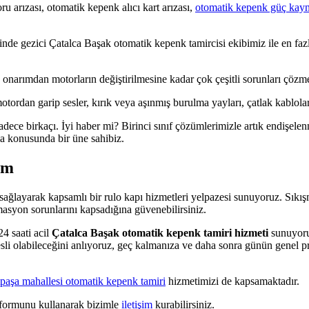
u arızası, otomatik kepenk alıcı kart arızası,
otomatik kepenk güç kay
linde gezici Çatalca Başak otomatik kepenk tamircisi ekibimiz ile en fazl
arımdan motorların değiştirilmesine kadar çok çeşitli sorunları çözmek
rdan garip sesler, kırık veya aşınmış burulma yayları, çatlak kablolar 
adece birkaçı. İyi haber mi? Birinci sınıf çözümlerimizle artık endişelen
ma konusunda bir üne sahibiz.
im
ğlayarak kapsamlı bir rulo kapı hizmetleri yelpazesi sunuyoruz. Sıkışmı
masyon sorunlarını kapsadığına güvenebilirsiniz.
4 saati acil
Çatalca Başak otomatik kepenk tamiri hizmeti
sunuyoru
li olabileceğini anlıyoruz, geç kalmanıza ve daha sonra günün genel pro
paşa mahallesi otomatik kepenk tamiri
hizmetimizi de kapsamaktadır.
m formunu kullanarak bizimle
iletişim
kurabilirsiniz.