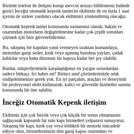
Bizimle telefon ile iletişim kurup mevcut arızayı bildirmeniz halinde
gezici İnceğiz otomatik kepenk tamircisi ekibimiz ile en fazla 1 saat
içersin de sizlere yardımcı olacak ekibimizi yönlendirmiş olacağız.
Otomatik kepenk tamiri konusunda uzmanınız olarak, bakım ve
onarımdan motorların değiştirilmesine kadar çok çeşitli sorunları
çözmek için bize güvenebilirsiniz.
Bu, sıkışmış bir kapıdan yanıt vermeyen uzaktan kumandaya,
motordan garip sesler, kırık veya aşınmış burulma yayları, çatlak
kablolar veya hatta düzensiz bir kapıya kadar her şey olabilir.
Bunlar, müşterilerimizle karşılaştığımız en yaygın sorunlardan
sadece birkaçı. İyi haber mi? Birinci sınıf çözümlerimizle artık
endişelenmenize gerek yok. En iyi parçaları, araçları ve deneyimli
bir profesyonel ekibi kullanarak, kalıcı ve güvenilir hizmetler sunma
konusunda bir üne sahibiz.
İnceğiz Otomatik Kepenk iletişim
Ekibimiz için çok büyük veya çok küçük bir sorun olmamasını
sağlayarak kapsamlı bir rulo kapı hizmetleri yelpazesi sunuyoruz.
Sıkışmış bir kapı, kırık yay veya tehlikeli bir motorla mücadele
ediyor olun, hizmetlerimizin tüm garaj kapısı onarımları ve