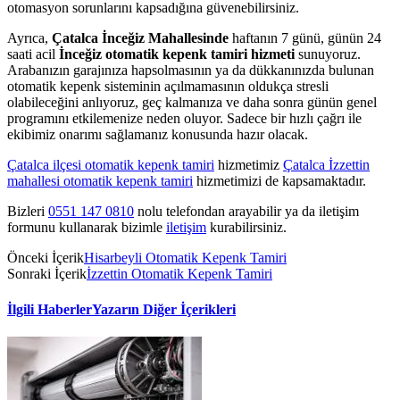
otomasyon sorunlarını kapsadığına güvenebilirsiniz.
Ayrıca,
Çatalca İnceğiz Mahallesinde
haftanın 7 günü, günün 24
saati acil
İnceğiz otomatik kepenk tamiri hizmeti
sunuyoruz.
Arabanızın garajınıza hapsolmasının ya da dükkanınızda bulunan
otomatik kepenk sisteminin açılmamasının oldukça stresli
olabileceğini anlıyoruz, geç kalmanıza ve daha sonra günün genel
programını etkilemenize neden oluyor. Sadece bir hızlı çağrı ile
ekibimiz onarımı sağlamanız konusunda hazır olacak.
Çatalca ilçesi otomatik kepenk tamiri
hizmetimiz
Çatalca İzzettin
mahallesi otomatik kepenk tamiri
hizmetimizi de kapsamaktadır.
Bizleri
0551 147 0810
nolu telefondan arayabilir ya da iletişim
formunu kullanarak bizimle
iletişim
kurabilirsiniz.
Önceki İçerik
Hisarbeyli Otomatik Kepenk Tamiri
Sonraki İçerik
İzzettin Otomatik Kepenk Tamiri
İlgili Haberler
Yazarın Diğer İçerikleri