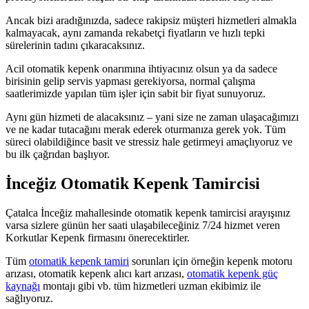
Ancak bizi aradığınızda, sadece rakipsiz müşteri hizmetleri almakla
kalmayacak, aynı zamanda rekabetçi fiyatların ve hızlı tepki
sürelerinin tadını çıkaracaksınız.
Acil otomatik kepenk onarımına ihtiyacınız olsun ya da sadece
birisinin gelip servis yapması gerekiyorsa, normal çalışma
saatlerimizde yapılan tüm işler için sabit bir fiyat sunuyoruz.
Aynı gün hizmeti de alacaksınız – yani size ne zaman ulaşacağımızı
ve ne kadar tutacağını merak ederek oturmanıza gerek yok. Tüm
süreci olabildiğince basit ve stressiz hale getirmeyi amaçlıyoruz ve
bu ilk çağrıdan başlıyor.
İnceğiz Otomatik Kepenk Tamircisi
Çatalca İnceğiz mahallesinde otomatik kepenk tamircisi arayışınız
varsa sizlere günün her saati ulaşabileceğiniz 7/24 hizmet veren
Korkutlar Kepenk firmasını önerecektirler.
Tüm
otomatik kepenk tamiri
sorunları için örneğin kepenk motoru
arızası, otomatik kepenk alıcı kart arızası,
otomatik kepenk güç
kaynağı
montajı gibi vb. tüm hizmetleri uzman ekibimiz ile
sağlıyoruz.