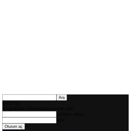
Giriş Yap
Hoşgeldiniz! Hesabınızda oturum açın.
kullanıcı adınız
Şifre