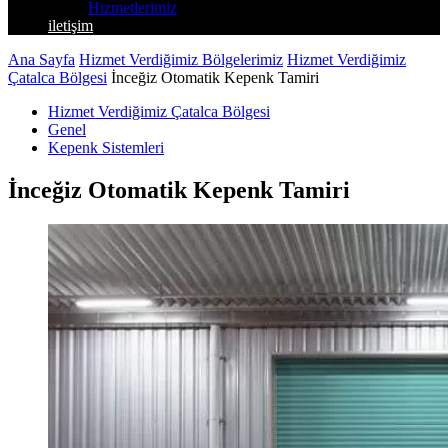
Hizmetlerimiz
iletişim
Ana Sayfa
Hizmet Verdiğimiz Bölgelerimiz
Hizmet Verdiğimiz
Çatalca Bölgesi
İnceğiz Otomatik Kepenk Tamiri
Hizmet Verdiğimiz Çatalca Bölgesi
Genel
Kepenk Sistemleri
İnceğiz Otomatik Kepenk Tamiri