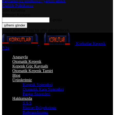
Parolanızı mı unuttunuz? yardım almak
Gizlilik Politikamız
Şifre kurtarma
Şifrenizi Kurtarın
E-posta
Email adresine yeni bir şifre gönderilecek.
Korkutlar Kepenk
7/24
Anasayfa
Otomatik Kepenk
Kepenk Güç Kaynağı
Otomatik Kepenk Tamiri
Blog
Ürünlerimiz
Kepenk Sistemleri
Otomatik Kapı Sistemleri
Panjur Sistemleri
Hakkımızda
S.S.S
Hizmet Bölgelerimiz
Referanslarımız