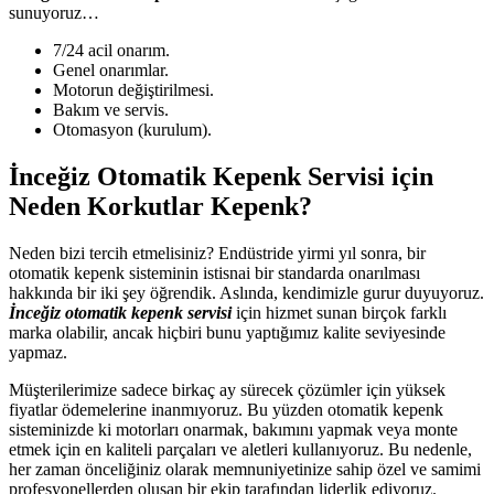
sunuyoruz…
7/24 acil onarım.
Genel onarımlar.
Motorun değiştirilmesi.
Bakım ve servis.
Otomasyon (kurulum).
İnceğiz Otomatik Kepenk Servisi için
Neden Korkutlar Kepenk?
Neden bizi tercih etmelisiniz? Endüstride yirmi yıl sonra, bir
otomatik kepenk sisteminin istisnai bir standarda onarılması
hakkında bir iki şey öğrendik. Aslında, kendimizle gurur duyuyoruz.
İnceğiz otomatik kepenk servisi
için hizmet sunan birçok farklı
marka olabilir, ancak hiçbiri bunu yaptığımız kalite seviyesinde
yapmaz.
Müşterilerimize sadece birkaç ay sürecek çözümler için yüksek
fiyatlar ödemelerine inanmıyoruz. Bu yüzden otomatik kepenk
sisteminizde ki motorları onarmak, bakımını yapmak veya monte
etmek için en kaliteli parçaları ve aletleri kullanıyoruz. Bu nedenle,
her zaman önceliğiniz olarak memnuniyetinize sahip özel ve samimi
profesyonellerden oluşan bir ekip tarafından liderlik ediyoruz.