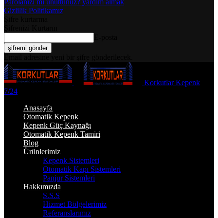
Parolanızı mı unuttunuz? yardım almak
Gizlilik Politikamız
Şifre kurtarma
Şifrenizi Kurtarın
E-posta
Email adresine yeni bir şifre gönderilecek.
Korkutlar Kepenk
7/24
Anasayfa
Otomatik Kepenk
Kepenk Güç Kaynağı
Otomatik Kepenk Tamiri
Blog
Ürünlerimiz
Kepenk Sistemleri
Otomatik Kapı Sistemleri
Panjur Sistemleri
Hakkımızda
S.S.S
Hizmet Bölgelerimiz
Referanslarımız