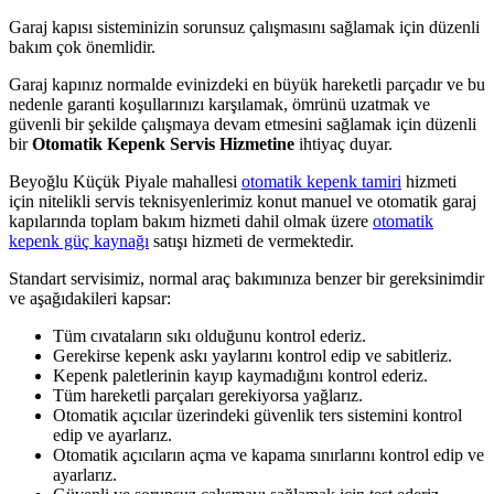
Garaj kapısı sisteminizin sorunsuz çalışmasını sağlamak için düzenli
bakım çok önemlidir.
Garaj kapınız normalde evinizdeki en büyük hareketli parçadır ve bu
nedenle garanti koşullarınızı karşılamak, ömrünü uzatmak ve
güvenli bir şekilde çalışmaya devam etmesini sağlamak için düzenli
bir
Otomatik Kepenk Servis Hizmetine
ihtiyaç duyar.
Beyoğlu Küçük Piyale mahallesi
otomatik kepenk tamiri
hizmeti
için nitelikli servis teknisyenlerimiz konut manuel ve otomatik garaj
kapılarında toplam bakım hizmeti dahil olmak üzere
otomatik
kepenk güç kaynağı
satışı hizmeti de vermektedir.
Standart servisimiz, normal araç bakımınıza benzer bir gereksinimdir
ve aşağıdakileri kapsar:
Tüm cıvataların sıkı olduğunu kontrol ederiz.
Gerekirse kepenk askı yaylarını kontrol edip ve sabitleriz.
Kepenk paletlerinin kayıp kaymadığını kontrol ederiz.
Tüm hareketli parçaları gerekiyorsa yağlarız.
Otomatik açıcılar üzerindeki güvenlik ters sistemini kontrol
edip ve ayarlarız.
Otomatik açıcıların açma ve kapama sınırlarını kontrol edip ve
ayarlarız.