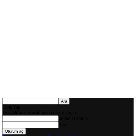
Giriş Yap
Hoşgeldiniz! Hesabınızda oturum açın.
kullanıcı adınız
Şifre