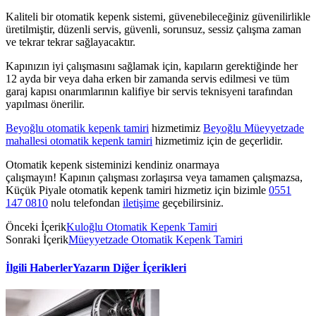
Kaliteli bir otomatik kepenk sistemi, güvenebileceğiniz güvenilirlikle
üretilmiştir, düzenli servis, güvenli, sorunsuz, sessiz çalışma zaman
ve tekrar tekrar sağlayacaktır.
Kapınızın iyi çalışmasını sağlamak için, kapıların gerektiğinde her
12 ayda bir veya daha erken bir zamanda servis edilmesi ve tüm
garaj kapısı onarımlarının kalifiye bir servis teknisyeni tarafından
yapılması önerilir.
Beyoğlu otomatik kepenk tamiri
hizmetimiz
Beyoğlu Müeyyetzade
mahallesi otomatik kepenk tamiri
hizmetimiz için de geçerlidir.
Otomatik kepenk sisteminizi kendiniz onarmaya
çalışmayın! Kapının çalışması zorlaşırsa veya tamamen çalışmazsa,
Küçük Piyale otomatik kepenk tamiri hizmetiz için bizimle
0551
147 0810
nolu telefondan
iletişime
geçebilirsiniz.
Önceki İçerik
Kuloğlu Otomatik Kepenk Tamiri
Sonraki İçerik
Müeyyetzade Otomatik Kepenk Tamiri
İlgili Haberler
Yazarın Diğer İçerikleri