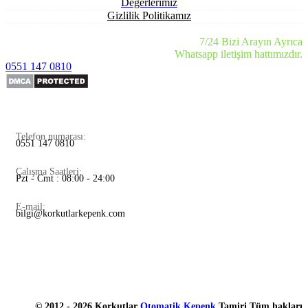
Değerlerimiz
Gizlilik Politikamız
7/24 Bizi Arayın Ayrıca
Whatsapp iletişim hattımızdır.
0551 147 0810
Telefon numarası:
0551 147 0810
Çalışma Saatleri:
Pzt - Cmt : 08:00 - 24:00
E-mail:
bilgi@korkutlarkepenk.com
© 2012 - 2026 Korkutlar
Otomatik Kepenk
Tamiri Tüm hakları