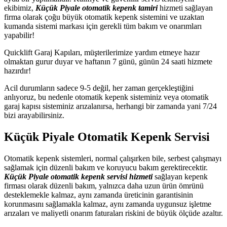
ekibimiz,
Küçük Piyale otomatik kepenk tamiri
hizmeti sağlayan
firma olarak çoğu büyük otomatik kepenk sistemini ve uzaktan
kumanda sistemi markası için gerekli tüm bakım ve onarımları
yapabilir!
Quicklift Garaj Kapıları, müşterilerimize yardım etmeye hazır
olmaktan gurur duyar ve haftanın 7 günü, günün 24 saati hizmete
hazırdır!
Acil durumların sadece 9-5 değil, her zaman gerçekleştiğini
anlıyoruz, bu nedenle otomatik kepenk sisteminiz veya otomatik
garaj kapısı sisteminiz arızalanırsa, herhangi bir zamanda yani 7/24
bizi arayabilirsiniz.
Küçük Piyale Otomatik Kepenk Servisi
Otomatik kepenk sistemleri, normal çalışırken bile, serbest çalışmayı
sağlamak için düzenli bakım ve koruyucu bakım gerektirecektir.
Küçük Piyale otomatik kepenk servisi hizmeti
sağlayan kepenk
firması olarak düzenli bakım, yalnızca daha uzun ürün ömrünü
desteklemekle kalmaz, aynı zamanda üreticinin garantisinin
korunmasını sağlamakla kalmaz, aynı zamanda uygunsuz işletme
arızaları ve maliyetli onarım faturaları riskini de büyük ölçüde azaltır.