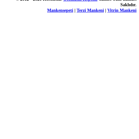
Saklıdır.
Mankensepeti
|
Terzi Mankeni
|
Vitrin Mankeni