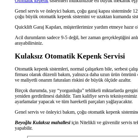
Otomatik kepenk
sistemleri mülkünüzde en büyük mekanik eşya 
Genel servis ve önleyici bakım, çoğu garaj kapısı sisteminde 12 
çoğu büyük otomatik kepenk sistemini ve uzaktan kumanda siste
Quicklift Garaj Kapıları, müşterilerimize yardım etmeye hazır 
Acil durumların sadece 9-5 değil, her zaman gerçekleştiğini anl
arayabilirsiniz.
Kulaksız Otomatik Kepenk Servisi
Otomatik kepenk sistemleri, normal çalışırken bile, serbest ça
firması olarak düzenli bakım, yalnızca daha uzun ürün ömrünü 
ve maliyetli onarım faturaları riskini de büyük ölçüde azaltır.
Birçok durumda, yay “yorgunluğu” tehlikeli miktarlarda gerginli
yeniden gerdirilmesi dahildir. Tam kalifiye servis teknisyenimi
ayarlamalar yapacak ve tüm hareketli parçaları yağlayacaktır.
Genel servis ve önleyici bakım, çoğu otomatik kepenk sistemind
Beyoğlu Kulaksız mahallesi
için Nitelikli ve güvenilir servis
yapabilir.