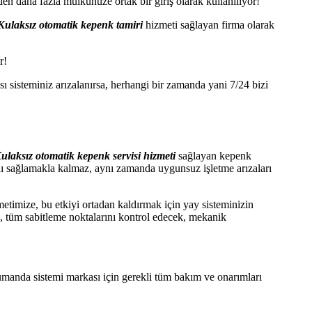
daha fazla mülkünüze ortak bir giriş olarak kullanılıyor!
Kulaksız otomatik kepenk tamiri
hizmeti sağlayan firma olarak
r!
ı sisteminiz arızalanırsa, herhangi bir zamanda yani 7/24 bizi
ulaksız otomatik kepenk servisi hizmeti
sağlayan kepenk
ı sağlamakla kalmaz, aynı zamanda uygunsuz işletme arızaları
etimize, bu etkiyi ortadan kaldırmak için yay sisteminizin
k, tüm sabitleme noktalarını kontrol edecek, mekanik
kumanda sistemi markası için gerekli tüm bakım ve onarımları