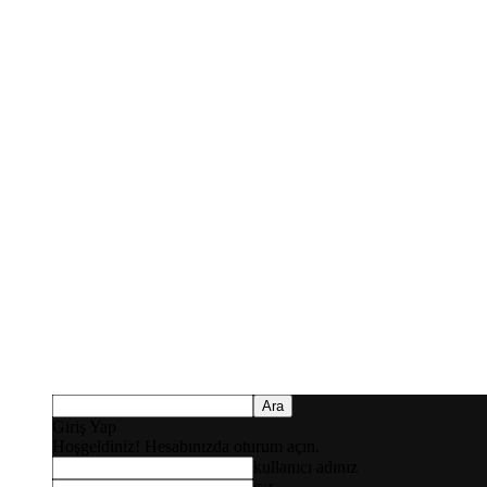
Giriş Yap
Hoşgeldiniz! Hesabınızda oturum açın.
kullanıcı adınız