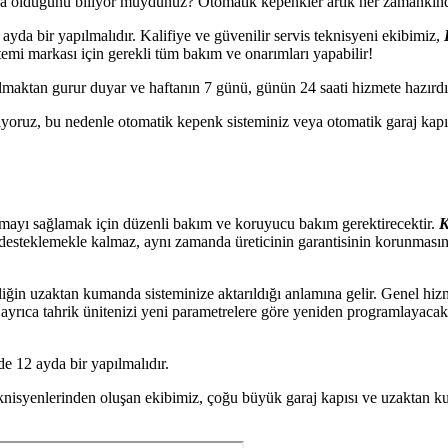
olduğunu biliyor muydunuz? Otomatik kepenkler artık her zamankinden 
ayda bir yapılmalıdır. Kalifiye ve güvenilir servis teknisyeni ekibimiz,
mi markası için gerekli tüm bakım ve onarımları yapabilir!
olmaktan gurur duyar ve haftanın 7 günü, günün 24 saati hizmete hazırdı
ıyoruz, bu nedenle otomatik kepenk sisteminiz veya otomatik garaj kapıs
lışmayı sağlamak için düzenli bakım ve koruyucu bakım gerektirecektir.
K
desteklemekle kalmaz, aynı zamanda üreticinin garantisinin korunmasın
ğin uzaktan kumanda sisteminize aktarıldığı anlamına gelir. Genel hizm
z ayrıca tahrik ünitenizi yeni parametrelere göre yeniden programlayaca
e 12 ayda bir yapılmalıdır.
 teknisyenlerinden oluşan ekibimiz, çoğu büyük garaj kapısı ve uzaktan 