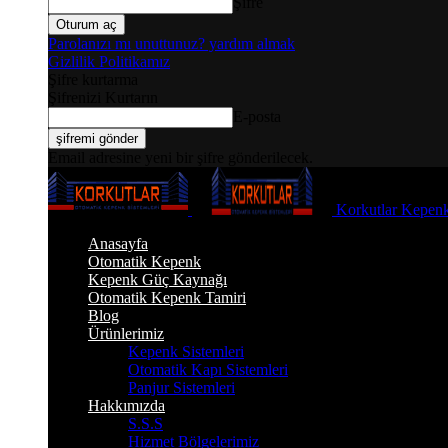
Şifre
Parolanızı mı unuttunuz? yardım almak
Gizlilik Politikamız
Şifre kurtarma
Şifrenizi Kurtarın
E-posta
Email adresine yeni bir şifre gönderilecek.
Korkutlar Kepenk
Anasayfa
Otomatik Kepenk
Kepenk Güç Kaynağı
Otomatik Kepenk Tamiri
Blog
Ürünlerimiz
Kepenk Sistemleri
Otomatik Kapı Sistemleri
Panjur Sistemleri
Hakkımızda
S.S.S
Hizmet Bölgelerimiz