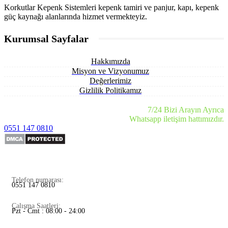
Korkutlar Kepenk Sistemleri kepenk tamiri ve panjur, kapı, kepenk
güç kaynağı alanlarında hizmet vermekteyiz.
Kurumsal Sayfalar
Hakkımızda
Misyon ve Vizyonumuz
Değerlerimiz
Gizlilik Politikamız
7/24 Bizi Arayın Ayrıca
Whatsapp iletişim hattımızdır.
0551 147 0810
Telefon numarası:
0551 147 0810
Çalışma Saatleri:
Pzt - Cmt : 08:00 - 24:00