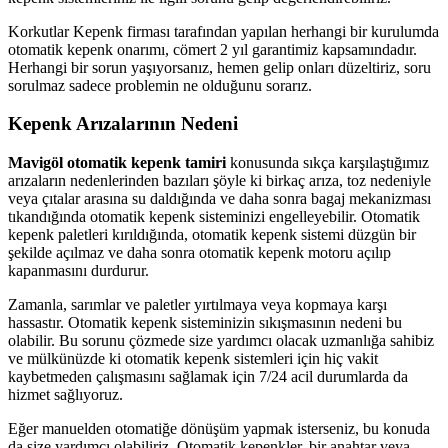
Korkutlar Kepenk firması tarafından yapılan herhangi bir kurulumda
otomatik kepenk onarımı, cömert 2 yıl garantimiz kapsamındadır.
Herhangi bir sorun yaşıyorsanız, hemen gelip onları düzeltiriz, soru
sorulmaz sadece problemin ne olduğunu sorarız.
Kepenk Arızalarının Nedeni
Mavigöl otomatik kepenk tamiri
konusunda sıkça karşılaştığımız
arızaların nedenlerinden bazıları şöyle ki birkaç arıza, toz nedeniyle
veya çıtalar arasına su daldığında ve daha sonra bagaj mekanizması
tıkandığında otomatik kepenk sisteminizi engelleyebilir. Otomatik
kepenk paletleri kırıldığında, otomatik kepenk sistemi düzgün bir
şekilde açılmaz ve daha sonra otomatik kepenk motoru açılıp
kapanmasını durdurur.
Zamanla, sarımlar ve paletler yırtılmaya veya kopmaya karşı
hassastır. Otomatik kepenk sisteminizin sıkışmasının nedeni bu
olabilir. Bu sorunu çözmede size yardımcı olacak uzmanlığa sahibiz
ve mülkünüzde ki otomatik kepenk sistemleri için hiç vakit
kaybetmeden çalışmasını sağlamak için 7/24 acil durumlarda da
hizmet sağlıyoruz.
Eğer manuelden otomatiğe dönüşüm yapmak isterseniz, bu konuda
da size yardımcı olabiliriz. Otomatik kepenkler, bir anahtar veya