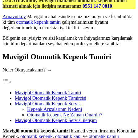
7/24 Arnavutköy Mavigöl mahallesi otomatik kepenk tamiri
hizmeti almak için iletişim numaramız
0551 147 0810
Arnavutköy
Mavigöl mahallesinde iseniz bizi arayın ve İstanbul’da
ki tüm
otomatik kepenk tamiri
çalışmalarımızın fiyatını
değerlendirmek için ücretsiz fiyat teklifi isteyin.
Bölgenin en iyisiyiz ve sizi karşılamak ve ihtiyaçlarınızı karşılamak
için tüm departmanlara seyahat eden profesyonellere sahibiz.
Mavigöl Otomatik Kepenk Tamiri
Neler Okuyacaksınız? →
Mavigöl Otomatik Kepenk Tamiri
Mavigöl Otomatik Kepenk Tamircisi
Mavigöl Otomatik Kepenk Servisi
Kepenk Arızalarının Nedeni
Otomatik Kepenk Ne Zaman Onarılır?
Mavigöl Otomatik Kepenk Servisi iletişim
Mavigöl otomatik kepenk tamiri
hizmeti veren firmamız Korkutlar
Kepenk,
otomatik kepenk
,
otomatik kapı
ve
otomatik panjur