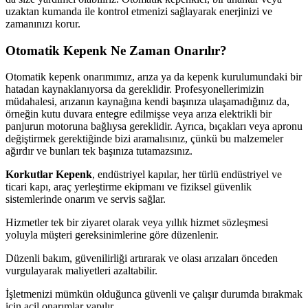
uzaktan kumanda ile kontrol etmenizi sağlayarak enerjinizi ve
zamanınızı korur.
Otomatik Kepenk Ne Zaman Onarılır?
Otomatik kepenk onarımımız, arıza ya da kepenk kurulumundaki bir
hatadan kaynaklanıyorsa da gereklidir. Profesyonellerimizin
müdahalesi, arızanın kaynağına kendi başınıza ulaşamadığınız da,
örneğin kutu duvara entegre edilmişse veya arıza elektrikli bir
panjurun motoruna bağlıysa gereklidir. Ayrıca, bıçakları veya apronu
değiştirmek gerektiğinde bizi aramalısınız, çünkü bu malzemeler
ağırdır ve bunları tek başınıza tutamazsınız.
Korkutlar Kepenk
, endüstriyel kapılar, her türlü endüstriyel ve
ticari kapı, araç yerleştirme ekipmanı ve fiziksel güvenlik
sistemlerinde onarım ve servis sağlar.
Hizmetler tek bir ziyaret olarak veya yıllık hizmet sözleşmesi
yoluyla müşteri gereksinimlerine göre düzenlenir.
Düzenli bakım, güvenilirliği artırarak ve olası arızaları önceden
vurgulayarak maliyetleri azaltabilir.
İşletmenizi mümkün olduğunca güvenli ve çalışır durumda bırakmak
için acil onarımlar yapılır.