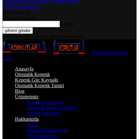
Parolanızı mı unuttunuz? yardım almak
Gizlilik Politikamız
Şifre kurtarma
Şifrenizi Kurtarın
E-posta
Email adresine yeni bir şifre gönderilecek.
Korkutlar Kepenk
7/24
Anasayfa
Otomatik Kepenk
Kepenk Güç Kaynağı
Otomatik Kepenk Tamiri
Blog
Ürünlerimiz
Kepenk Sistemleri
Otomatik Kapı Sistemleri
Panjur Sistemleri
Hakkımızda
S.S.S
Hizmet Bölgelerimiz
Referanslarımız