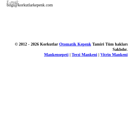
E-mail:
bilgi@korkutlarkepenk.com
© 2012 - 2026 Korkutlar
Otomatik Kepenk
Tamiri Tüm hakları
Saklıdır.
Mankensepeti
|
Terzi Mankeni
|
Vitrin Mankeni