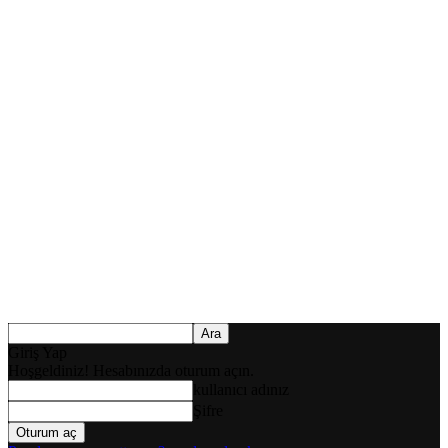
Giriş Yap
Hoşgeldiniz! Hesabınızda oturum açın.
kullanıcı adınız
Şifre