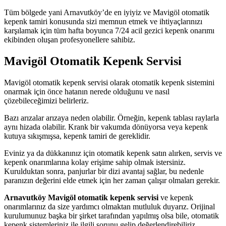
Tüm bölgede yani Arnavutköy’de en iyiyiz ve Mavigöl otomatik
kepenk tamiri konusunda sizi memnun etmek ve ihtiyaçlarınızı
karşılamak için tüm hafta boyunca 7/24 acil gezici kepenk onarımı
ekibinden oluşan profesyonellere sahibiz.
Mavigöl Otomatik Kepenk Servisi
Mavigöl otomatik kepenk servisi olarak otomatik kepenk sistemini
onarmak için önce hatanın nerede olduğunu ve nasıl
çözebileceğimizi belirleriz.
Bazı arızalar arızaya neden olabilir. Örneğin, kepenk tablası raylarla
aynı hizada olabilir. Krank bir vakumda dönüyorsa veya kepenk
kutuya sıkışmışsa, kepenk tamiri de gereklidir.
Eviniz ya da dükkanınız için otomatik kepenk satın alırken, servis ve
kepenk onarımlarına kolay erişime sahip olmak istersiniz.
Kurulduktan sonra, panjurlar bir dizi avantaj sağlar, bu nedenle
paranızın değerini elde etmek için her zaman çalışır olmaları gerekir.
Arnavutköy Mavigöl otomatik kepenk servisi
ve kepenk
onarımlarınız da size yardımcı olmaktan mutluluk duyarız. Orijinal
kurulumunuz başka bir şirket tarafından yapılmış olsa bile, otomatik
kepenk sistemleriniz ile ilgili sorunu gelip değerlendirebiliriz.