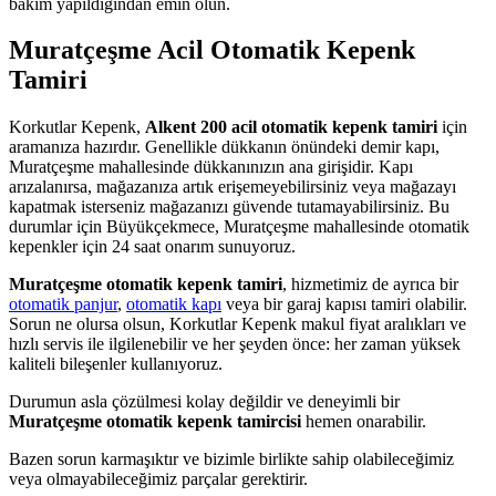
bakım yapıldığından emin olun.
Muratçeşme Acil Otomatik Kepenk
Tamiri
Korkutlar Kepenk,
Alkent 200 acil otomatik kepenk tamiri
için
aramanıza hazırdır. Genellikle dükkanın önündeki demir kapı,
Muratçeşme mahallesinde dükkanınızın ana girişidir. Kapı
arızalanırsa, mağazanıza artık erişemeyebilirsiniz veya mağazayı
kapatmak isterseniz mağazanızı güvende tutamayabilirsiniz. Bu
durumlar için Büyükçekmece, Muratçeşme mahallesinde otomatik
kepenkler için 24 saat onarım sunuyoruz.
Muratçeşme otomatik kepenk tamiri
, hizmetimiz de ayrıca bir
otomatik panjur
,
otomatik kapı
veya bir garaj kapısı tamiri olabilir.
Sorun ne olursa olsun, Korkutlar Kepenk makul fiyat aralıkları ve
hızlı servis ile ilgilenebilir ve her şeyden önce: her zaman yüksek
kaliteli bileşenler kullanıyoruz.
Durumun asla çözülmesi kolay değildir ve deneyimli bir
Muratçeşme otomatik kepenk tamircisi
hemen onarabilir.
Bazen sorun karmaşıktır ve bizimle birlikte sahip olabileceğimiz
veya olmayabileceğimiz parçalar gerektirir.