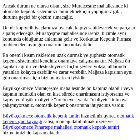
Ancak durum ne olursa olsun, size Muratçeşme mahallesinde ki
otomatik kepenk sisteminizi tamir etmek için yaptığımız gibi,
duruma geçici bir çözüm sunacağız.
Demir kapıyı ihtiyaçlarınıza uyacak, kapıyı sabitleyecek ve parçaları
sipariş edeceğiz. Muratçeşme mahallesinde iseniz, bizimle aynı
konumda olduğunuz anlamına gelir ve Korkutlar Kepenk Firması
muhtemelen aynı gün onarımı tamamlayabilir.
En önemli kısım risklerden uzak durmak ve şüphesiz otomatik
kepenk sisteminizi kendiniz onarmaya çalışmamaktır. Mağaza ön
kapıları ağırdır ve destekleyecek hiçbir şeyleri yoksa, altlarında
yatanları kolayca ezebilir ve zarar verebilir. Mağaza kapısının aynı
gün onarılması için bizi aramak en iyisidir.
Büyükçekmece Muratçeşme mahallesinde ön kapınız olabilir veya
kapının mümkün olan en kısa sürede onarılmasını istiyorsanız ve
kapıyı en düşük maliyetle “üretmeye” ya da “maliyete” tutmaya
çalışmıyorsanız, otomatik kepenk onarımına ihtiyacınız vardır.
Büyükçekmece otomatik kepenk tamiri
hizmetimiz ayrıca
otomatik
kepenk güç kaynağı
satışı, montajı dahil olmak üzere ve
Büyükçekmece Pınartepe mahallesi otomatik kepenk tamiri
hizmetimizi de kapsamaktadır.