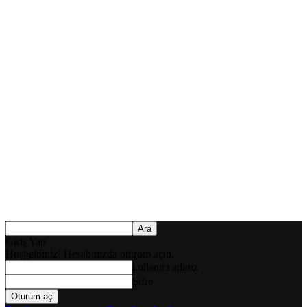
Giriş Yap
Hoşgeldiniz! Hesabınızda oturum açın.
kullanıcı adınız
Şifre