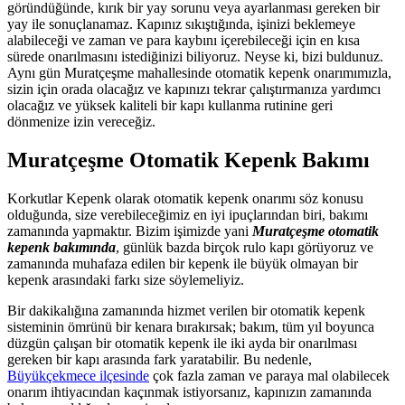
göründüğünde, kırık bir yay sorunu veya ayarlanması gereken bir
yay ile sonuçlanamaz. Kapınız sıkıştığında, işinizi beklemeye
alabileceği ve zaman ve para kaybını içerebileceği için en kısa
sürede onarılmasını istediğinizi biliyoruz. Neyse ki, bizi buldunuz.
Aynı gün Muratçeşme mahallesinde otomatik kepenk onarımımızla,
sizin için orada olacağız ve kapınızı tekrar çalıştırmanıza yardımcı
olacağız ve yüksek kaliteli bir kapı kullanma rutinine geri
dönmenize izin vereceğiz.
Muratçeşme Otomatik Kepenk Bakımı
Korkutlar Kepenk olarak otomatik kepenk onarımı söz konusu
olduğunda, size verebileceğimiz en iyi ipuçlarından biri, bakımı
zamanında yapmaktır. Bizim işimizde yani
Muratçeşme otomatik
kepenk bakımında
, günlük bazda birçok rulo kapı görüyoruz ve
zamanında muhafaza edilen bir kepenk ile büyük olmayan bir
kepenk arasındaki farkı size söylemeliyiz.
Bir dakikalığına zamanında hizmet verilen bir otomatik kepenk
sisteminin ömrünü bir kenara bırakırsak; bakım, tüm yıl boyunca
düzgün çalışan bir otomatik kepenk ile iki ayda bir onarılması
gereken bir kapı arasında fark yaratabilir. Bu nedenle,
Büyükçekmece ilçesinde
çok fazla zaman ve paraya mal olabilecek
onarım ihtiyacından kaçınmak istiyorsanız, kapınızın zamanında