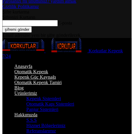
Parolanızı mı unuttunuz? yardım almak
Gizlilik Politikamız
Şifre kurtarma
Şifrenizi Kurtarın
E-posta
Email adresine yeni bir şifre gönderilecek.
Korkutlar Kepenk
7/24
Anasayfa
Otomatik Kepenk
Kepenk Güç Kaynağı
Otomatik Kepenk Tamiri
Blog
Ürünlerimiz
Kepenk Sistemleri
Otomatik Kapı Sistemleri
Panjur Sistemleri
Hakkımızda
S.S.S
Hizmet Bölgelerimiz
Referanslarımız