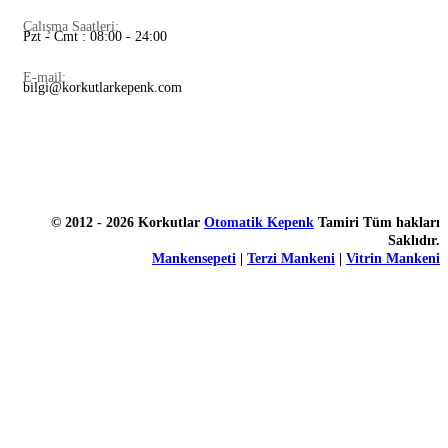
Çalışma Saatleri:
Pzt - Cmt : 08:00 - 24:00
E-mail:
bilgi@korkutlarkepenk.com
© 2012 - 2026 Korkutlar
Otomatik Kepenk
Tamiri Tüm hakları
Saklıdır.
Mankensepeti
|
Terzi Mankeni
|
Vitrin Mankeni