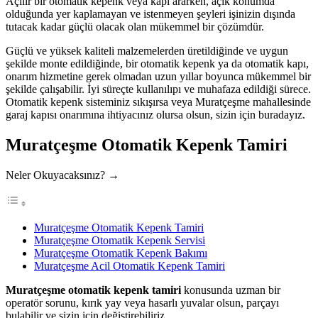
Açılır bir otomatik kepenk veya kapı ararken, açık konumda
olduğunda yer kaplamayan ve istenmeyen şeyleri işinizin dışında
tutacak kadar güçlü olacak olan mükemmel bir çözümdür.
Güçlü ve yüksek kaliteli malzemelerden üretildiğinde ve uygun
şekilde monte edildiğinde, bir otomatik kepenk ya da otomatik kapı,
onarım hizmetine gerek olmadan uzun yıllar boyunca mükemmel bir
şekilde çalışabilir. İyi süreçte kullanılıpı ve muhafaza edildiği sürece.
Otomatik kepenk sisteminiz sıkışırsa veya Muratçeşme mahallesinde
garaj kapısı onarımına ihtiyacınız olursa olsun, sizin için buradayız.
Muratçeşme Otomatik Kepenk Tamiri
Neler Okuyacaksınız? →
Muratçeşme Otomatik Kepenk Tamiri
Muratçeşme Otomatik Kepenk Servisi
Muratçeşme Otomatik Kepenk Bakımı
Muratçeşme Acil Otomatik Kepenk Tamiri
Muratçeşme otomatik kepenk tamiri
konusunda uzman bir
operatör sorunu, kırık yay veya hasarlı yuvalar olsun, parçayı
bulabilir ve sizin için değiştirebiliriz.