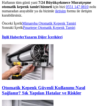
Haftanın tüm günü yani
7/24 Büyükçekmece Muratçeşme
otomatik kepenk tamiri hizmeti
için bizi
0551 147 0810
nolu
numaradan arayabilir ya da bizimle
iletişim
formu ile iletişim
kurabilirsiniz.
Önceki İçerik
Mimaroba Otomatik Kepenk Tamiri
Sonraki İçerik
Pınartepe Otomatik Kepenk Tamiri
İlgili Haberler
Yazarın Diğer İçerikleri
Otomatik Kepenk Güvenli Kullanımı Nasıl
Sağlanır? Sık Yapılan Hatalar ve Riskler