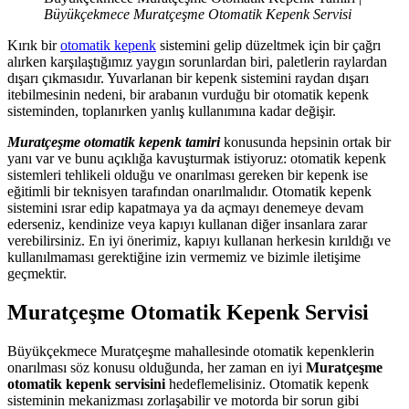
Büyükçekmece Muratçeşme Otomatik Kepenk Servisi
Kırık bir
otomatik kepenk
sistemini gelip düzeltmek için bir çağrı
alırken karşılaştığımız yaygın sorunlardan biri, paletlerin raylardan
dışarı çıkmasıdır. Yuvarlanan bir kepenk sistemini raydan dışarı
itebilmesinin nedeni, bir arabanın vurduğu bir otomatik kepenk
sisteminden, toplanırken yanlış kullanımına kadar değişir.
Muratçeşme otomatik kepenk tamiri
konusunda hepsinin ortak bir
yanı var ve bunu açıklığa kavuşturmak istiyoruz: otomatik kepenk
sistemleri tehlikeli olduğu ve onarılması gereken bir kepenk ise
eğitimli bir teknisyen tarafından onarılmalıdır. Otomatik kepenk
sistemini ısrar edip kapatmaya ya da açmayı denemeye devam
ederseniz, kendinize veya kapıyı kullanan diğer insanlara zarar
verebilirsiniz. En iyi önerimiz, kapıyı kullanan herkesin kırıldığı ve
kullanılmaması gerektiğine izin vermemiz ve bizimle iletişime
geçmektir.
Muratçeşme Otomatik Kepenk Servisi
Büyükçekmece Muratçeşme mahallesinde otomatik kepenklerin
onarılması söz konusu olduğunda, her zaman en iyi
Muratçeşme
otomatik kepenk servisini
hedeflemelisiniz. Otomatik kepenk
sisteminin mekanizması zorlaşabilir ve motorda bir sorun gibi