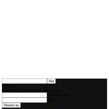
Giriş Yap
Hoşgeldiniz! Hesabınızda oturum açın.
kullanıcı adınız
Şifre