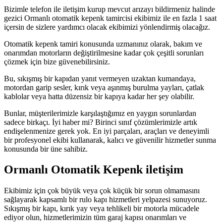
Bizimle telefon ile iletişim kurup mevcut arızayı bildirmeniz halinde
gezici Ormanlı otomatik kepenk tamircisi ekibimiz ile en fazla 1 saat
içersin de sizlere yardımcı olacak ekibimizi yönlendirmiş olacağız.
Otomatik kepenk tamiri konusunda uzmanınız olarak, bakım ve
onarımdan motorların değiştirilmesine kadar çok çeşitli sorunları
çözmek için bize güvenebilirsiniz.
Bu, sıkışmış bir kapıdan yanıt vermeyen uzaktan kumandaya,
motordan garip sesler, kırık veya aşınmış burulma yayları, çatlak
kablolar veya hatta düzensiz bir kapıya kadar her şey olabilir.
Bunlar, müşterilerimizle karşılaştığımız en yaygın sorunlardan
sadece birkaçı. İyi haber mi? Birinci sınıf çözümlerimizle artık
endişelenmenize gerek yok. En iyi parçaları, araçları ve deneyimli
bir profesyonel ekibi kullanarak, kalıcı ve güvenilir hizmetler sunma
konusunda bir üne sahibiz.
Ormanlı Otomatik Kepenk iletişim
Ekibimiz için çok büyük veya çok küçük bir sorun olmamasını
sağlayarak kapsamlı bir rulo kapı hizmetleri yelpazesi sunuyoruz.
Sıkışmış bir kapı, kırık yay veya tehlikeli bir motorla mücadele
ediyor olun, hizmetlerimizin tüm garaj kapısı onarımları ve