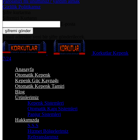
Parolanızı mı unuttunuz? yardım almak
Gizlilik Politikamız
Şifre kurtarma
Şifrenizi Kurtarın
E-posta
Email adresine yeni bir şifre gönderilecek.
Korkutlar Kepenk
7/24
Anasayfa
Otomatik Kepenk
Kepenk Güç Kaynağı
Otomatik Kepenk Tamiri
Blog
Ürünlerimiz
Kepenk Sistemleri
Otomatik Kapı Sistemleri
Panjur Sistemleri
Hakkımızda
S.S.S
Hizmet Bölgelerimiz
Referanslarımız