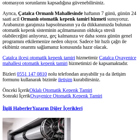
otomasyon sorunlarını kapsadığına güvenebilirsiniz.
Ayrıca,
Çatalca Ormanlı Mahallesinde
haftanın 7 günü, günün 24
saati acil
Ormanlı otomatik kepenk tamiri hizmeti
sunuyoruz.
Arabanızın garajınıza hapsolmasının ya da dükkanınızda bulunan
otomatik kepenk sisteminin açılmamasının oldukça stresli
olabileceğini anlıyoruz, geç kalmanıza ve daha sonra günün genel
programını etkilemenize neden oluyor. Sadece bir hızlı çağrı ile
ekibimiz onarımı sağlamanız konusunda hazır olacak.
Çatalca ilçesi otomatik kepenk tamiri
hizmetimiz
Çatalca Ovayenice
mahallesi otomatik kepenk tamiri
hizmetimizi de kapsamaktadır.
Bizleri
0551 147 0810
nolu telefondan arayabilir ya da iletişim
formunu kullanarak bizimle
iletişim
kurabilirsiniz.
Önceki İçerik
Oklalı Otomatik Kepenk Tamiri
Sonraki İçerik
Ovayenice Otomatik Kepenk Tamiri
İlgili Haberler
Yazarın Diğer İçerikleri