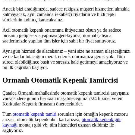
Ancak bizi aradığınızda, sadece rakipsiz müşteri hizmetleri almakla
kalmayacak, aynı zamanda rekabetçi fiyatların ve hızlı tepki
sürelerinin tadını çıkaracaksınız.
Acil otomatik kepenk onarımına ihtiyacınız olsun ya da sadece
birisinin gelip servis yapması gerekiyorsa, normal çalışma
saatlerimizde yapılan tüm işler için sabit bir fiyat sunuyoruz.
Aynı gün hizmeti de alacaksınız – yani size ne zaman ulaşacağımızı
ve ne kadar tutacağını merak ederek oturmanıza gerek yok. Tüm
süreci olabildiğince basit ve stressiz hale getirmeyi amaçlıyoruz ve
bu ilk çağrıdan başlıyor.
Ormanlı Otomatik Kepenk Tamircisi
Çatalca Ormanlı mahallesinde otomatik kepenk tamircisi arayışınız
varsa sizlere günün her saati ulaşabileceğiniz 7/24 hizmet veren
Korkutlar Kepenk firmasını önerecektirler.
Tüm
otomatik kepenk tamiri
sorunları için örneğin kepenk motoru
arızası, otomatik kepenk alıcı kart arızası,
otomatik kepenk güç
kaynağı
montajı gibi vb. tüm hizmetleri uzman ekibimiz ile
sağlıyoruz.