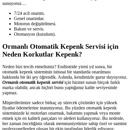
sunuyoruz…
7/24 acil onarım.
Genel onarımlar.
Motorun değiştirilmesi.
Bakım ve servis.
Otomasyon (kurulum).
Ormanlı Otomatik Kepenk Servisi için
Neden Korkutlar Kepenk?
Neden bizi tercih etmelisiniz? Endüstride yirmi yıl sonra, bir
otomatik kepenk sisteminin istisnai bir standarda onarılması
hakkında bir iki şey öğrendik. Aslında, kendimizle gurur duyuyoruz.
Ormanlı otomatik kepenk servisi
için hizmet sunan birçok farklı
marka olabilir, ancak hiçbiri bunu yaptığımız kalite seviyesinde
yapmaz.
Müşterilerimize sadece birkaç ay sürecek çözümler için yüksek
fiyatlar ödemelerine inanmıyoruz. Bu yüzden otomatik kepenk
sisteminizde ki motorları onarmak, bakımını yapmak veya monte
etmek için en kaliteli parçaları ve aletleri kullanıyoruz. Bu nedenle,
her zaman önceliğiniz olarak memnuniyetinize sahip özel ve samimi
profesyonellerden oluşan bir ekip tarafından liderlik ediyoruz.