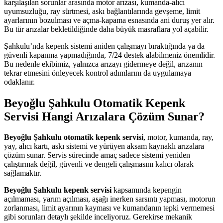
karşılaşılan sorunlar arasında motor arızası, kumanda-alıcı
uyumsuzluğu, ray sürtmesi, askı bağlantılarında gevşeme, limit
ayarlarının bozulması ve açma-kapama esnasında ani duruş yer alır.
Bu tür arızalar bekletildiğinde daha büyük masraflara yol açabilir.
Şahkulu’nda kepenk sistemi aniden çalışmayı bıraktığında ya da
güvenli kapanma yapmadığında, 7/24 destek alabilmeniz önemlidir.
Bu nedenle ekibimiz, yalnızca arızayı gidermeye değil, arızanın
tekrar etmesini önleyecek kontrol adımlarını da uygulamaya
odaklanır.
Beyoğlu Şahkulu Otomatik Kepenk
Servisi Hangi Arızalara Çözüm Sunar?
Beyoğlu Şahkulu otomatik kepenk servisi
, motor, kumanda, ray,
yay, alıcı kartı, askı sistemi ve yürüyen aksam kaynaklı arızalara
çözüm sunar. Servis sürecinde amaç sadece sistemi yeniden
çalıştırmak değil, güvenli ve dengeli çalışmasını kalıcı olarak
sağlamaktır.
Beyoğlu Şahkulu kepenk servisi
kapsamında kepengin
açılmaması, yarım açılması, aşağı inerken sarsıntı yapması, motorun
zorlanması, limit ayarının kayması ve kumandanın tepki vermemesi
gibi sorunları detaylı şekilde inceliyoruz. Gerekirse mekanik