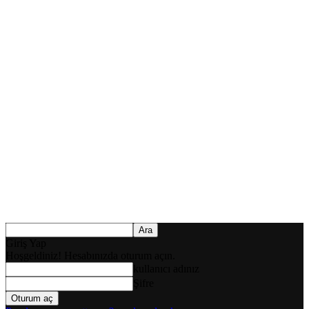
Giriş Yap
Hoşgeldiniz! Hesabınızda oturum açın.
kullanıcı adınız
Şifre