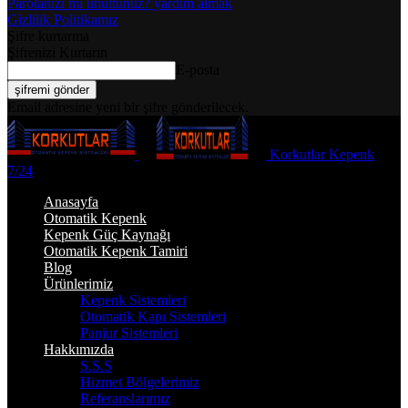
Parolanızı mı unuttunuz? yardım almak
Gizlilik Politikamız
Şifre kurtarma
Şifrenizi Kurtarın
E-posta
Email adresine yeni bir şifre gönderilecek.
Korkutlar Kepenk
7/24
Anasayfa
Otomatik Kepenk
Kepenk Güç Kaynağı
Otomatik Kepenk Tamiri
Blog
Ürünlerimiz
Kepenk Sistemleri
Otomatik Kapı Sistemleri
Panjur Sistemleri
Hakkımızda
S.S.S
Hizmet Bölgelerimiz
Referanslarımız