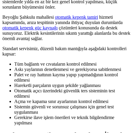
sistemlerde yılda en az bir kez genel kontrol yapılması, küçük
sorunların büyümesini önler.
Beyoğlu Şahkulu mahallesi
otomatik kepenk tamiri
hizmeti
kapsamında, arıza tespitinin yanında ihtiyaç duyulan durumlarda
otomatik kepenk güç kaynağı
çözümleri konusunda da destek
sunuyoruz. Elektrik kesintilerinin sıkıntı yarattığı alanlarda bu destek
önemli avantaj sağlar.
Standart servisimiz, düzenli bakım mantığıyla aşağıdaki kontrolleri
kapsar:
Tüm bağlantı ve cıvataların kontrol edilmesi
Askı yaylarının denetlenmesi ve gerekiyorsa sabitlenmesi
Palet ve ray hattının kayma yapıp yapmadığının kontrol
edilmesi
Hareketli parçaların uygun şekilde yağlanması
Otomatik açıcı üzerindeki güvenlik ters sisteminin test
edilmesi
Açma ve kapama sınır ayarlarının kontrol edilmesi
Sistemin güvenli ve sorunsuz çalışması için genel test
uygulanması
Gerekirse ilave işlem önerileri ve teknik bilgilendirme
yapılması