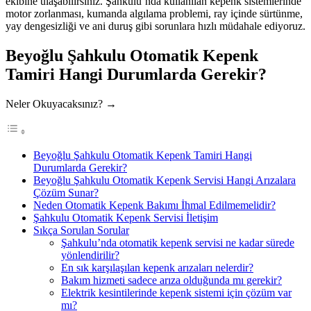
ekibine ulaşabilirsiniz. Şahkulu’nda kullanılan kepenk sistemlerinde
motor zorlanması, kumanda algılama problemi, ray içinde sürtünme,
yay dengesizliği ve ani duruş gibi sorunlara hızlı müdahale ediyoruz.
Beyoğlu Şahkulu Otomatik Kepenk
Tamiri Hangi Durumlarda Gerekir?
Neler Okuyacaksınız? →
Beyoğlu Şahkulu Otomatik Kepenk Tamiri Hangi
Durumlarda Gerekir?
Beyoğlu Şahkulu Otomatik Kepenk Servisi Hangi Arızalara
Çözüm Sunar?
Neden Otomatik Kepenk Bakımı İhmal Edilmemelidir?
Şahkulu Otomatik Kepenk Servisi İletişim
Sıkça Sorulan Sorular
Şahkulu’nda otomatik kepenk servisi ne kadar sürede
yönlendirilir?
En sık karşılaşılan kepenk arızaları nelerdir?
Bakım hizmeti sadece arıza olduğunda mı gerekir?
Elektrik kesintilerinde kepenk sistemi için çözüm var
mı?