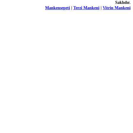
Saklıdır.
Mankensepeti
|
Terzi Mankeni
|
Vitrin Mankeni