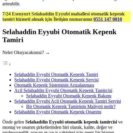
artırabilir.
7/24 Esenyurt Selahaddin Eyyubi mahallesi otomatik kepenk
tamiri hizmeti almak için İletişim numaramız
0551 147 0810
Selahaddin Eyyubi Otomatik Kepenk
Tamiri
Neler Okuyacaksınız? →
Selahaddin Eyyubi Otomatik Kepenk Tamiri
Selahaddin Eyyubi Otomatik Kepenk Servisi
Otomatik Kepenk Sisteminin Arızalanması
Acil Selahaddin Eyyubi Otomatik Kepenk Tamircisi
Selahaddin Eyyubi Otomatik Kepenk Bakımı
Selahaddin Eyyubi Acil Otomatik Kepenk Tamiri Servisi
Bir Otomatik Kepenk Tamirinin Maliyeti nedir?
Selahaddin Eyyubi Otomatik Kepenk Onarımı
Önde gelen
Selahaddin Eyyubi otomatik kepenk tamircisi
ve
montaj ve onarım şirketlerinden biri olarak, kalite, değer ve
profesyonellik arayan ev ve iş sahipleri için geniş bir hizmet