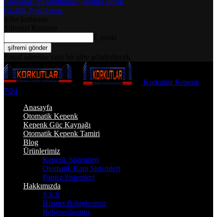
Parolanızı mı unuttunuz? yardım almak
Gizlilik Politikamız
Şifre kurtarma
Şifrenizi Kurtarın
E-posta
Email adresine yeni bir şifre gönderilecek.
Korkutlar Kepenk
7/24
Anasayfa
Otomatik Kepenk
Kepenk Güç Kaynağı
Otomatik Kepenk Tamiri
Blog
Ürünlerimiz
Kepenk Sistemleri
Otomatik Kapı Sistemleri
Panjur Sistemleri
Hakkımızda
S.S.S
Hizmet Bölgelerimiz
Referanslarımız