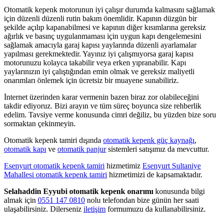
Otomatik kepenk motorunun iyi çalışır durumda kalmasını sağlamak
için düzenli düzenli rutin bakım önemlidir. Kapının düzgün bir
şekilde açılıp kapanabilmesi ve kapının diğer kısımlarına gereksiz
ağırlık ve basınç uygulanmaması için uygun kapı dengelemesini
sağlamak amacıyla garaj kapısı yaylarında düzenli ayarlamalar
yapılması gerekmektedir. Yayınız iyi çalışmıyorsa garaj kapısı
motorunuzu kolayca takabilir veya erken yıpranabilir. Kapı
yaylarınızın iyi çalıştığından emin olmak ve gereksiz maliyetli
onarımları önlemek için ücretsiz bir muayene sunabiliriz.
İnternet üzerinden karar vermenin bazen biraz zor olabileceğini
takdir ediyoruz. Bizi arayın ve tüm süreç boyunca size rehberlik
edelim. Tavsiye verme konusunda cimri değiliz, bu yüzden bize soru
sormaktan çekinmeyin.
Otomatik kepenk tamiri dışında
otomatik kepenk güç kaynağı
,
otomatik kapı
ve
otomatik panjur
sistemleri satışımız da mevcuttur.
Esenyurt otomatik kepenk tamiri
hizmetimiz
Esenyurt Sultaniye
Mahallesi otomatik kepenk tamiri
hizmetimizi de kapsamaktadır.
Selahaddin Eyyubi otomatik kepenk onarımı
konusunda bilgi
almak için
0551 147 0810
nolu telefondan bize günün her saati
ulaşabilirsiniz. Dilerseniz
iletişim
formumuzu da kullanabilirsiniz.