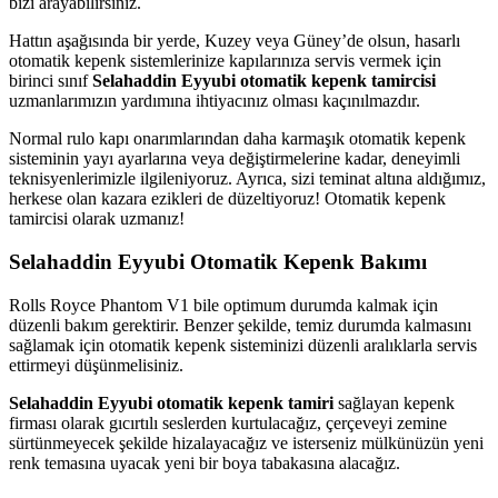
bizi arayabilirsiniz.
Hattın aşağısında bir yerde, Kuzey veya Güney’de olsun, hasarlı
otomatik kepenk sistemlerinize kapılarınıza servis vermek için
birinci sınıf
Selahaddin Eyyubi otomatik kepenk tamircisi
uzmanlarımızın yardımına ihtiyacınız olması kaçınılmazdır.
Normal rulo kapı onarımlarından daha karmaşık otomatik kepenk
sisteminin yayı ayarlarına veya değiştirmelerine kadar, deneyimli
teknisyenlerimizle ilgileniyoruz. Ayrıca, sizi teminat altına aldığımız,
herkese olan kazara ezikleri de düzeltiyoruz! Otomatik kepenk
tamircisi olarak uzmanız!
Selahaddin Eyyubi Otomatik Kepenk Bakımı
Rolls Royce Phantom V1 bile optimum durumda kalmak için
düzenli bakım gerektirir. Benzer şekilde, temiz durumda kalmasını
sağlamak için otomatik kepenk sisteminizi düzenli aralıklarla servis
ettirmeyi düşünmelisiniz.
Selahaddin Eyyubi otomatik kepenk tamiri
sağlayan kepenk
firması olarak gıcırtılı seslerden kurtulacağız, çerçeveyi zemine
sürtünmeyecek şekilde hizalayacağız ve isterseniz mülkünüzün yeni
renk temasına uyacak yeni bir boya tabakasına alacağız.