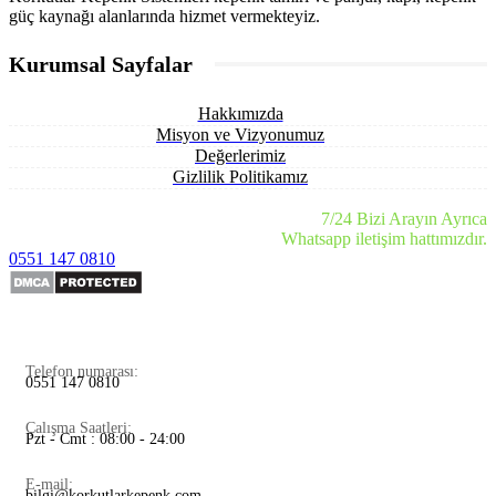
güç kaynağı alanlarında hizmet vermekteyiz.
Kurumsal Sayfalar
Hakkımızda
Misyon ve Vizyonumuz
Değerlerimiz
Gizlilik Politikamız
7/24 Bizi Arayın Ayrıca
Whatsapp iletişim hattımızdır.
0551 147 0810
Telefon numarası:
0551 147 0810
Çalışma Saatleri:
Pzt - Cmt : 08:00 - 24:00
E-mail:
bilgi@korkutlarkepenk.com