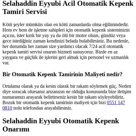
Selahaddin Eyyubi Acil Otomatik Kepenk
Tamiri Servisi
Kötü şeyler mümkün olan en kötü zamanlarda olma eğilimindedir.
Hem ev hem de işletme sahipleri için otomatik kepenk sisteminizin
açıcısı, ister kırık bir yay ya da ölü bir motor olsun, gündüz veya
gece istediğiniz zaman kendinizi belada bulabilirsiniz. Bu nedenle,
her durumda her zaman size yardımcı olacak 7/24 acil otomatik
kepenk tamiri servisi onarım hizmeti sunuyoruz. Bizde en az
yaygara ve güçlük ile işlerini geri almak için personel ve uzmanlık
var.
Bir Otomatik Kepenk Tamirinin Maliyeti nedir?
Ortalama olarak ya da kesin olarak bir rakam söylemek güç. Neden
diye soracak olursanız arızanızın ne olduğu konusunda bize iletişim
numaramızı arayarak belirtirseniz kesin bir rakam söyleyebiliriz.
Bozuk bir otomatik kepenk tamirinin maliyeti için bizi
0551 147
0810
nolu telefondan arayabilirsiniz.
Selahaddin Eyyubi Otomatik Kepenk
Onarımı