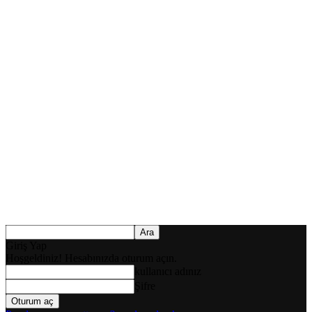
Giriş Yap
Hoşgeldiniz! Hesabınızda oturum açın.
kullanıcı adınız
Şifre