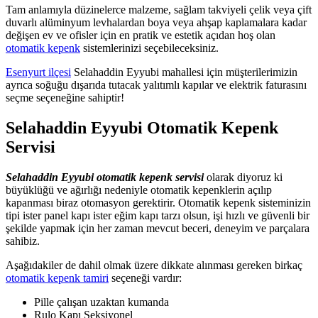
Tam anlamıyla düzinelerce malzeme, sağlam takviyeli çelik veya çift
duvarlı alüminyum levhalardan boya veya ahşap kaplamalara kadar
değişen ev ve ofisler için en pratik ve estetik açıdan hoş olan
otomatik kepenk
sistemlerinizi seçebileceksiniz.
Esenyurt ilçesi
Selahaddin Eyyubi mahallesi için müşterilerimizin
ayrıca soğuğu dışarıda tutacak yalıtımlı kapılar ve elektrik faturasını
seçme seçeneğine sahiptir!
Selahaddin Eyyubi Otomatik Kepenk
Servisi
Selahaddin Eyyubi otomatik kepenk servisi
olarak diyoruz ki
büyüklüğü ve ağırlığı nedeniyle otomatik kepenklerin açılıp
kapanması biraz otomasyon gerektirir. Otomatik kepenk sisteminizin
tipi ister panel kapı ister eğim kapı tarzı olsun, işi hızlı ve güvenli bir
şekilde yapmak için her zaman mevcut beceri, deneyim ve parçalara
sahibiz.
Aşağıdakiler de dahil olmak üzere dikkate alınması gereken birkaç
otomatik kepenk tamiri
seçeneği vardır:
Pille çalışan uzaktan kumanda
Rulo Kapı Seksiyonel