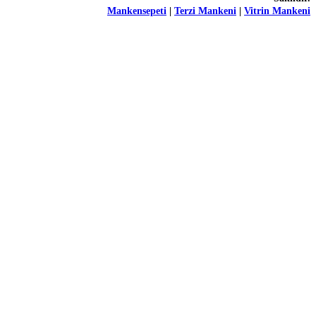
Mankensepeti
|
Terzi Mankeni
|
Vitrin Mankeni