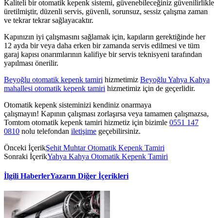
Kaliteli bir otomatik kepenk sistemi, güvenebileceğiniz güvenilirlikle
üretilmiştir, düzenli servis, güvenli, sorunsuz, sessiz çalışma zaman
ve tekrar tekrar sağlayacaktır.
Kapınızın iyi çalışmasını sağlamak için, kapıların gerektiğinde her
12 ayda bir veya daha erken bir zamanda servis edilmesi ve tüm
garaj kapısı onarımlarının kalifiye bir servis teknisyeni tarafından
yapılması önerilir.
Beyoğlu otomatik kepenk tamiri
hizmetimiz
Beyoğlu Yahya Kahya
mahallesi otomatik kepenk tamiri
hizmetimiz için de geçerlidir.
Otomatik kepenk sisteminizi kendiniz onarmaya
çalışmayın! Kapının çalışması zorlaşırsa veya tamamen çalışmazsa,
Tomtom otomatik kepenk tamiri hizmetiz için bizimle
0551 147
0810
nolu telefondan
iletişime
geçebilirsiniz.
Önceki İçerik
Şehit Muhtar Otomatik Kepenk Tamiri
Sonraki İçerik
Yahya Kahya Otomatik Kepenk Tamiri
İlgili Haberler
Yazarın Diğer İçerikleri