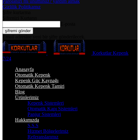
Parolanızı mı unuttunuz? yardım almak
Gizlilik Politikamız
Şifre kurtarma
Şifrenizi Kurtarın
E-posta
Email adresine yeni bir şifre gönderilecek.
Korkutlar Kepenk
7/24
Anasayfa
Otomatik Kepenk
Kepenk Güç Kaynağı
Otomatik Kepenk Tamiri
Blog
Ürünlerimiz
Kepenk Sistemleri
Otomatik Kapı Sistemleri
Panjur Sistemleri
Hakkımızda
S.S.S
Hizmet Bölgelerimiz
Referanslarımız