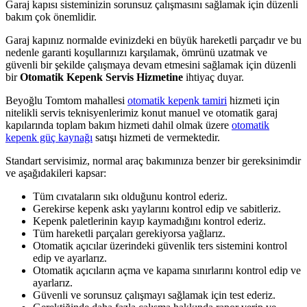
Garaj kapısı sisteminizin sorunsuz çalışmasını sağlamak için düzenli
bakım çok önemlidir.
Garaj kapınız normalde evinizdeki en büyük hareketli parçadır ve bu
nedenle garanti koşullarınızı karşılamak, ömrünü uzatmak ve
güvenli bir şekilde çalışmaya devam etmesini sağlamak için düzenli
bir
Otomatik Kepenk Servis Hizmetine
ihtiyaç duyar.
Beyoğlu Tomtom mahallesi
otomatik kepenk tamiri
hizmeti için
nitelikli servis teknisyenlerimiz konut manuel ve otomatik garaj
kapılarında toplam bakım hizmeti dahil olmak üzere
otomatik
kepenk güç kaynağı
satışı hizmeti de vermektedir.
Standart servisimiz, normal araç bakımınıza benzer bir gereksinimdir
ve aşağıdakileri kapsar:
Tüm cıvataların sıkı olduğunu kontrol ederiz.
Gerekirse kepenk askı yaylarını kontrol edip ve sabitleriz.
Kepenk paletlerinin kayıp kaymadığını kontrol ederiz.
Tüm hareketli parçaları gerekiyorsa yağlarız.
Otomatik açıcılar üzerindeki güvenlik ters sistemini kontrol
edip ve ayarlarız.
Otomatik açıcıların açma ve kapama sınırlarını kontrol edip ve
ayarlarız.
Güvenli ve sorunsuz çalışmayı sağlamak için test ederiz.