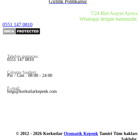
Gizlilik Politikamız
7/24 Bizi Arayın Ayrıca
Whatsapp iletişim hattımızdır.
0551 147 0810
Telefon numarası:
0551 147 0810
Çalışma Saatleri:
Pzt - Cmt : 08:00 - 24:00
E-mail:
bilgi@korkutlarkepenk.com
© 2012 - 2026 Korkutlar
Otomatik Kepenk
Tamiri Tüm hakları
Saklıdır.