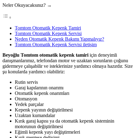
Neler Okuyacaksınız? →
Tomtom Otomatik Kepenk Tamiri
Tomtom Otomatik Kepenk Servisi
Neden Otomatik Kepenk Bakımı Yapmalıyız?
Tomtom Otomatik Kepenk Servisi iletişim
Beyoğlu Tomtom otomatik kepenk tamiri
için deneyimli
danışmanlarımız, telefondan motor ve uzaktan sorunların çoğunu
gidermeye çalışabilir ve isteklerinize yardımcı olmaya hazırdır. Size
şu konularda yardımcı olabiliriz:
Rutin servis
Garaj kapılarının onarımı
Otomatik kepenk onarımları
Otomasyon
Yedek parçalar
Kepenk yayının değiştirilmesi
Uzaktan kumandalar
Kırık garaj kapısı ya da otomatik kepenk sisteminin
motorunun değiştirilmesi
Eğimli kepenk yayı değiştirmeleri
Kırık menteşe değişimi