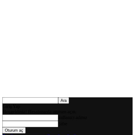
Giriş Yap
Hoşgeldiniz! Hesabınızda oturum açın.
kullanıcı adınız
Şifre