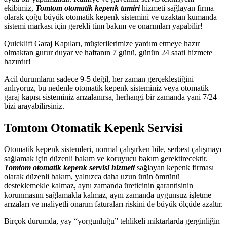
ekibimiz,
Tomtom otomatik kepenk tamiri
hizmeti sağlayan firma
olarak çoğu büyük otomatik kepenk sistemini ve uzaktan kumanda
sistemi markası için gerekli tüm bakım ve onarımları yapabilir!
Quicklift Garaj Kapıları, müşterilerimize yardım etmeye hazır
olmaktan gurur duyar ve haftanın 7 günü, günün 24 saati hizmete
hazırdır!
Acil durumların sadece 9-5 değil, her zaman gerçekleştiğini
anlıyoruz, bu nedenle otomatik kepenk sisteminiz veya otomatik
garaj kapısı sisteminiz arızalanırsa, herhangi bir zamanda yani 7/24
bizi arayabilirsiniz.
Tomtom Otomatik Kepenk Servisi
Otomatik kepenk sistemleri, normal çalışırken bile, serbest çalışmayı
sağlamak için düzenli bakım ve koruyucu bakım gerektirecektir.
Tomtom otomatik kepenk servisi hizmeti
sağlayan kepenk firması
olarak düzenli bakım, yalnızca daha uzun ürün ömrünü
desteklemekle kalmaz, aynı zamanda üreticinin garantisinin
korunmasını sağlamakla kalmaz, aynı zamanda uygunsuz işletme
arızaları ve maliyetli onarım faturaları riskini de büyük ölçüde azaltır.
Birçok durumda, yay “yorgunluğu” tehlikeli miktarlarda gerginliğin