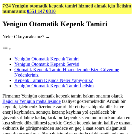
7/24 Yenigün otomatik kepenk tamiri hizmeti almak için İletişim
numaramız
0551 147 0810
Yenigün Otomatik Kepenk Tamiri
Neler Okuyacaksınız? →
Yenigün Otomatik Kepenk Tamiri
Yenigün Otomatik Kepenk Servisi
Otomatik Kepenk Tamiri Hizmetlerinde Bize Güvenme
Nedenleriniz
Kepenk Tamiri Dışında Neler Yapıyoruz?
Yenigün Otomatik Kepenk Tamiri İletişim
Firmamız Yenigün otomatik kepenk tamiri bakım onarımı olarak
Bağcılar Yenigün mahallesinde
faaliyet göstermektedir. Arızalı bir
kepenk, işletmeniz üzerinde zararlı bir etkiye sahip olabilir. Isı ve
enerji kaybından, sonuçta kazanç kaybına yol açabilecek bir
güvenlik ihlaline kadar, kırık bir kepenk sisteminin mümkün olan en
kısa sürede düzeltilmesi gerekir. Gezici kepenk tamiri kalifiye uzman
ekibimiz ile görüşmenizden sadece en geç 1 saat sonra olağanüstü
kepenk onarımları sağlamak için olay yerinde olabileceği anlamına