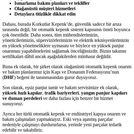
Ismarlama bakım planları ve teklifler
Olağanüstü müşteri hizmetleri
Detaylara titizlikle dikkat edin
Dahası, burada Korkutlar Kepenk’de, güvenlik sadece bir arıza
sırasında değil, bir otomatik kepenk sistemi kapısının ömrü boyunca
çok önemlidir. Daha sonra, tüm mühendislerimizin,
yöneticilerimizin, süpervizörlerimizin ve elektrik teknisyenlerimizin
en yüksek yönetmeliklere uymasını ve böylece en yüksek panjur
onarımını yapabilmelerini sağlamak önceliğimizdir. Bizim takımın
sertifikaları dâhil ancak aşağıdakilerden münhasır değildir.
Buna ek olarak, bir şirket olarak olağanüstü otomatik kepenk onarım
ve bakım planlarımız için Kapı ve Donanım Federasyonu’nun
(
DHF
) beğeni ile tanınmasından gurur duyuyoruz.
Son olarak, eşsiz panjur tamir ve bakım servisimize ek olarak,
yüksek hızlı kapılar
,
trafik bariyerleri
,
yangın panjur kapıları
ve duman perdeleri
ve daha fazlası için benzer bir hizmet
sunuyoruz.
Ayrıca her türlü otomatik kepenk ve endüstriyel kapıya onarım ve
bakım çalışmaları yapmaktayız. Eski veya aşınmış parçalar
nedeniyle çalışmayı durdururlarsa, yerinde yeni parçalar tedarik
edebilir ve takabiliriz.