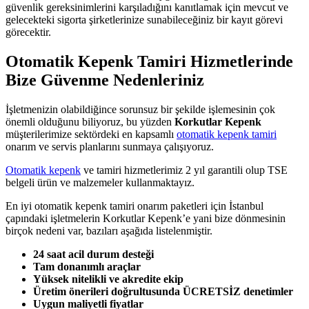
güvenlik gereksinimlerini karşıladığını kanıtlamak için mevcut ve
gelecekteki sigorta şirketlerinize sunabileceğiniz bir kayıt görevi
görecektir.
Otomatik Kepenk Tamiri Hizmetlerinde
Bize Güvenme Nedenleriniz
İşletmenizin olabildiğince sorunsuz bir şekilde işlemesinin çok
önemli olduğunu biliyoruz, bu yüzden
Korkutlar Kepenk
müşterilerimize sektördeki en kapsamlı
otomatik kepenk tamiri
onarım ve servis planlarını sunmaya çalışıyoruz.
Otomatik kepenk
ve tamiri hizmetlerimiz 2 yıl garantili olup TSE
belgeli ürün ve malzemeler kullanmaktayız.
En iyi otomatik kepenk tamiri onarım paketleri için İstanbul
çapındaki işletmelerin Korkutlar Kepenk’e yani bize dönmesinin
birçok nedeni var, bazıları aşağıda listelenmiştir.
24 saat acil durum desteği
Tam donanımlı araçlar
Yüksek nitelikli ve akredite ekip
Üretim önerileri doğrultusunda ÜCRETSİZ denetimler
Uygun maliyetli fiyatlar