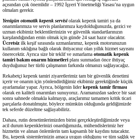
açısından çok önemlidir – 1992 İşyeri Yönetmeliği Yasası’na uygun
olmaları gerekir.
Yenigün otomatik kepenk servisi
olarak kepenk tamiri ya da
onarımlarımıza ve servis planlarımıza kaydolduğunuzda, gezici ve
uzman ekibimiz beklentilerinizin ve güvenlik standartlarınızın
karşılandığından emin olmak için günde 24 saat hazır olacaktır.
Ücretsiz
ilk keşif sırasında uzmanlarımız, kepenk motorunuzun
kullanım sıklığına bağlı olarak ihtiyacınız olan yıllık hizmet sayısını
önerecektir. Ayrıca size bir teklif ve ısmarlama
otomatik kepenk
tamiri bakım onarım hizmetleri
planı sunmadan önce ihtiyaç
duyduğunuz her türlü çalışmanın farkında olmanızı sağlayacağız.
Rekabetçi kepenk tamiri ziyaretlerimiz tam bir güvenlik denetimi
içerir ve onarım için yönlendirdiğimiz ekibimiz gerektiğinde küçük
ayarlamalar yapar. Ayrıca, bölgenin lider
kepenk tamir firması
olarak en kaliteli onarımları sunuyoruz. Aramanızdan sadece bir saat
sonra sahnede olmakla kalmayıp, araçlarımız tamamen kritik ticari
parçalarla donatılmıştır, böylece mümkün olduğunda geldiğimizde
tek seferde düzeltme sağlayabiliriz.
Dahası, rutin denetimlerimizden birini gerçekleştirdiğimizde veya
acil durum kepenklerinizi onardığımızda, mühendislerimiz her
hizmetin ve alınan önlemlerin tam kapsamlı bir kaydını tutacaktır.
Bu, kepenk sistemlerinizin amaca uygun olduğunu ve tüm sağlık ve