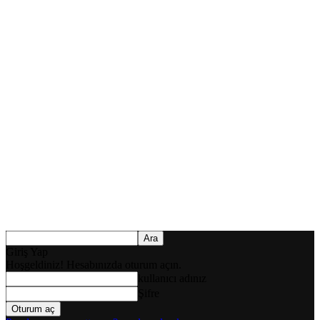
Giriş Yap
Hoşgeldiniz! Hesabınızda oturum açın.
kullanıcı adınız
Şifre