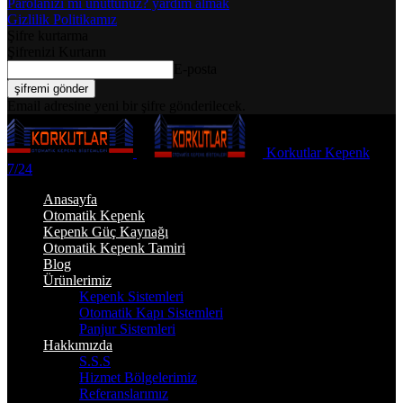
Parolanızı mı unuttunuz? yardım almak
Gizlilik Politikamız
Şifre kurtarma
Şifrenizi Kurtarın
E-posta
Email adresine yeni bir şifre gönderilecek.
Korkutlar Kepenk
7/24
Anasayfa
Otomatik Kepenk
Kepenk Güç Kaynağı
Otomatik Kepenk Tamiri
Blog
Ürünlerimiz
Kepenk Sistemleri
Otomatik Kapı Sistemleri
Panjur Sistemleri
Hakkımızda
S.S.S
Hizmet Bölgelerimiz
Referanslarımız