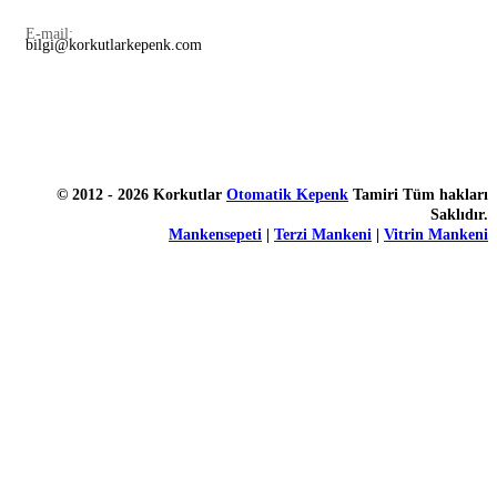
E-mail:
bilgi@korkutlarkepenk.com
© 2012 - 2026 Korkutlar
Otomatik Kepenk
Tamiri Tüm hakları
Saklıdır.
Mankensepeti
|
Terzi Mankeni
|
Vitrin Mankeni