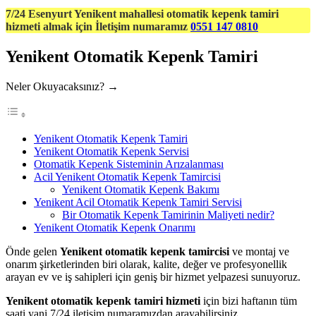
7/24 Esenyurt Yenikent mahallesi otomatik kepenk tamiri
hizmeti almak için İletişim numaramız
0551 147 0810
Yenikent Otomatik Kepenk Tamiri
Neler Okuyacaksınız? →
Yenikent Otomatik Kepenk Tamiri
Yenikent Otomatik Kepenk Servisi
Otomatik Kepenk Sisteminin Arızalanması
Acil Yenikent Otomatik Kepenk Tamircisi
Yenikent Otomatik Kepenk Bakımı
Yenikent Acil Otomatik Kepenk Tamiri Servisi
Bir Otomatik Kepenk Tamirinin Maliyeti nedir?
Yenikent Otomatik Kepenk Onarımı
Önde gelen
Yenikent otomatik kepenk tamircisi
ve montaj ve
onarım şirketlerinden biri olarak, kalite, değer ve profesyonellik
arayan ev ve iş sahipleri için geniş bir hizmet yelpazesi sunuyoruz.
Yenikent otomatik kepenk tamiri hizmeti
için bizi haftanın tüm
saati yani 7/24 iletişim numaramızdan arayabilirsiniz.