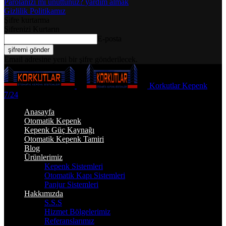
Parolanızı mı unuttunuz? yardım almak
Gizlilik Politikamız
Şifre kurtarma
Şifrenizi Kurtarın
E-posta
Email adresine yeni bir şifre gönderilecek.
Korkutlar Kepenk
7/24
Anasayfa
Otomatik Kepenk
Kepenk Güç Kaynağı
Otomatik Kepenk Tamiri
Blog
Ürünlerimiz
Kepenk Sistemleri
Otomatik Kapı Sistemleri
Panjur Sistemleri
Hakkımızda
S.S.S
Hizmet Bölgelerimiz
Referanslarımız