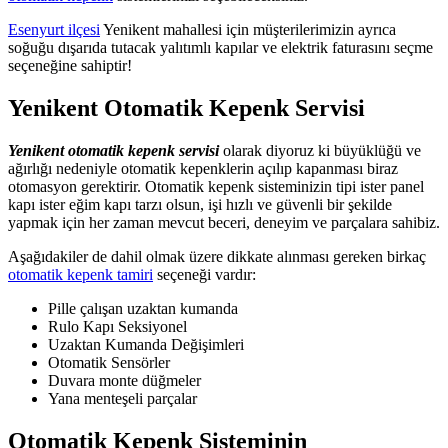
Esenyurt ilçesi
Yenikent mahallesi için müşterilerimizin ayrıca
soğuğu dışarıda tutacak yalıtımlı kapılar ve elektrik faturasını seçme
seçeneğine sahiptir!
Yenikent Otomatik Kepenk Servisi
Yenikent otomatik kepenk servisi
olarak diyoruz ki büyüklüğü ve
ağırlığı nedeniyle otomatik kepenklerin açılıp kapanması biraz
otomasyon gerektirir. Otomatik kepenk sisteminizin tipi ister panel
kapı ister eğim kapı tarzı olsun, işi hızlı ve güvenli bir şekilde
yapmak için her zaman mevcut beceri, deneyim ve parçalara sahibiz.
Aşağıdakiler de dahil olmak üzere dikkate alınması gereken birkaç
otomatik kepenk tamiri
seçeneği vardır:
Pille çalışan uzaktan kumanda
Rulo Kapı Seksiyonel
Uzaktan Kumanda Değişimleri
Otomatik Sensörler
Duvara monte düğmeler
Yana menteşeli parçalar
Otomatik Kepenk Sisteminin