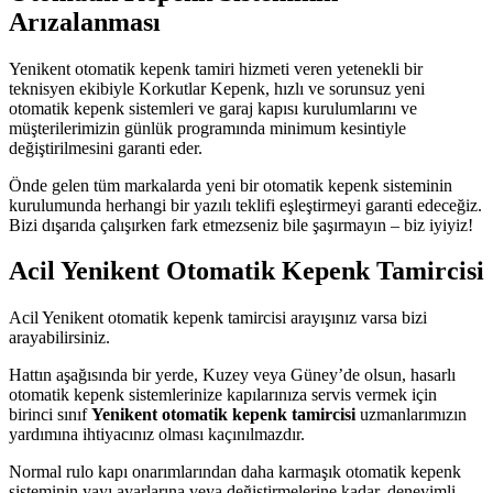
Arızalanması
Yenikent otomatik kepenk tamiri hizmeti veren yetenekli bir
teknisyen ekibiyle Korkutlar Kepenk, hızlı ve sorunsuz yeni
otomatik kepenk sistemleri ve garaj kapısı kurulumlarını ve
müşterilerimizin günlük programında minimum kesintiyle
değiştirilmesini garanti eder.
Önde gelen tüm markalarda yeni bir otomatik kepenk sisteminin
kurulumunda herhangi bir yazılı teklifi eşleştirmeyi garanti edeceğiz.
Bizi dışarıda çalışırken fark etmezseniz bile şaşırmayın – biz iyiyiz!
Acil Yenikent Otomatik Kepenk Tamircisi
Acil Yenikent otomatik kepenk tamircisi arayışınız varsa bizi
arayabilirsiniz.
Hattın aşağısında bir yerde, Kuzey veya Güney’de olsun, hasarlı
otomatik kepenk sistemlerinize kapılarınıza servis vermek için
birinci sınıf
Yenikent otomatik kepenk tamircisi
uzmanlarımızın
yardımına ihtiyacınız olması kaçınılmazdır.
Normal rulo kapı onarımlarından daha karmaşık otomatik kepenk
sisteminin yayı ayarlarına veya değiştirmelerine kadar, deneyimli