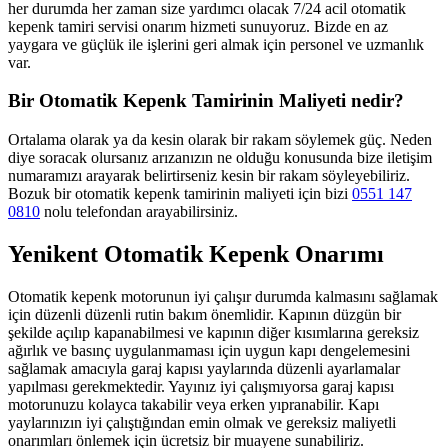
her durumda her zaman size yardımcı olacak 7/24 acil otomatik
kepenk tamiri servisi onarım hizmeti sunuyoruz. Bizde en az
yaygara ve güçlük ile işlerini geri almak için personel ve uzmanlık
var.
Bir Otomatik Kepenk Tamirinin Maliyeti nedir?
Ortalama olarak ya da kesin olarak bir rakam söylemek güç. Neden
diye soracak olursanız arızanızın ne olduğu konusunda bize iletişim
numaramızı arayarak belirtirseniz kesin bir rakam söyleyebiliriz.
Bozuk bir otomatik kepenk tamirinin maliyeti için bizi
0551 147
0810
nolu telefondan arayabilirsiniz.
Yenikent Otomatik Kepenk Onarımı
Otomatik kepenk motorunun iyi çalışır durumda kalmasını sağlamak
için düzenli düzenli rutin bakım önemlidir. Kapının düzgün bir
şekilde açılıp kapanabilmesi ve kapının diğer kısımlarına gereksiz
ağırlık ve basınç uygulanmaması için uygun kapı dengelemesini
sağlamak amacıyla garaj kapısı yaylarında düzenli ayarlamalar
yapılması gerekmektedir. Yayınız iyi çalışmıyorsa garaj kapısı
motorunuzu kolayca takabilir veya erken yıpranabilir. Kapı
yaylarınızın iyi çalıştığından emin olmak ve gereksiz maliyetli
onarımları önlemek için ücretsiz bir muayene sunabiliriz.