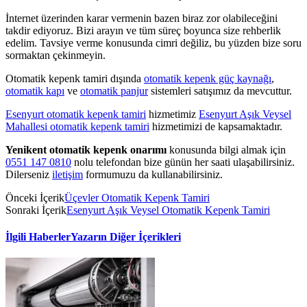
İnternet üzerinden karar vermenin bazen biraz zor olabileceğini
takdir ediyoruz. Bizi arayın ve tüm süreç boyunca size rehberlik
edelim. Tavsiye verme konusunda cimri değiliz, bu yüzden bize soru
sormaktan çekinmeyin.
Otomatik kepenk tamiri dışında
otomatik kepenk güç kaynağı
,
otomatik kapı
ve
otomatik panjur
sistemleri satışımız da mevcuttur.
Esenyurt otomatik kepenk tamiri
hizmetimiz
Esenyurt Aşık Veysel
Mahallesi otomatik kepenk tamiri
hizmetimizi de kapsamaktadır.
Yenikent otomatik kepenk onarımı
konusunda bilgi almak için
0551 147 0810
nolu telefondan bize günün her saati ulaşabilirsiniz.
Dilerseniz
iletişim
formumuzu da kullanabilirsiniz.
Önceki İçerik
Üçevler Otomatik Kepenk Tamiri
Sonraki İçerik
Esenyurt Aşık Veysel Otomatik Kepenk Tamiri
İlgili Haberler
Yazarın Diğer İçerikleri