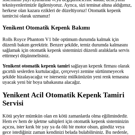
teknisyenlerimizle ilgileniyoruz. Ayrıca, sizi teminat altına aldığımız,
herkese olan kazara ezikleri de düzeltiyoruz! Otomatik kepenk
tamircisi olarak uzmanız!
Yenikent Otomatik Kepenk Bakımı
Rolls Royce Phantom V1 bile optimum durumda kalmak için
düzenli bakım gerektirir. Benzer şekilde, temiz durumda kalmasını
sağlamak için otomatik kepenk sisteminizi düzenli aralıklarla servis
ettirmeyi düşünmelisiniz.
Yenikent otomatik kepenk tamiri
sağlayan kepenk firması olarak
gıcırtılı seslerden kurtulacağız, çerçeveyi zemine sürtünmeyecek
şekilde hizalayacağız ve isterseniz mülkünüzün yeni renk temasına
uyacak yeni bir boya tabakasına alacağız.
Yenikent Acil Otomatik Kepenk Tamiri
Servisi
Kötü şeyler mümkün olan en kötü zamanlarda olma eğilimindedir.
Hem ev hem de işletme sahipleri için otomatik kepenk sisteminizin
açıcısı, ister kırık bir yay ya da ölü bir motor olsun, gündüz veya
gece istediğiniz zaman kendinizi belada bulabilirsiniz. Bu nedenle,