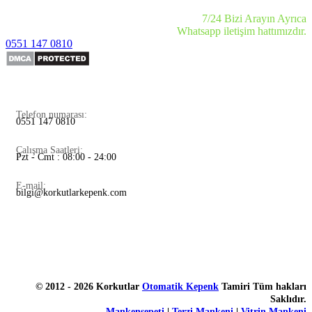
7/24 Bizi Arayın Ayrıca
Whatsapp iletişim hattımızdır.
0551 147 0810
Telefon numarası:
0551 147 0810
Çalışma Saatleri:
Pzt - Cmt : 08:00 - 24:00
E-mail:
bilgi@korkutlarkepenk.com
© 2012 - 2026 Korkutlar
Otomatik Kepenk
Tamiri Tüm hakları
Saklıdır.
Mankensepeti
|
Terzi Mankeni
|
Vitrin Mankeni