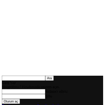
Giriş Yap
Hoşgeldiniz! Hesabınızda oturum açın.
kullanıcı adınız
Şifre