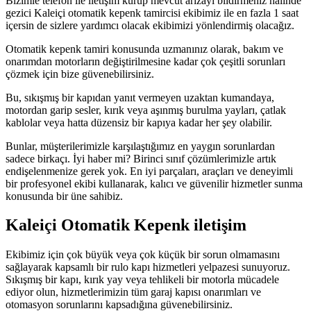
Bizimle telefon ile iletişim kurup mevcut arızayı bildirmeniz halinde
gezici Kaleiçi otomatik kepenk tamircisi ekibimiz ile en fazla 1 saat
içersin de sizlere yardımcı olacak ekibimizi yönlendirmiş olacağız.
Otomatik kepenk tamiri konusunda uzmanınız olarak, bakım ve
onarımdan motorların değiştirilmesine kadar çok çeşitli sorunları
çözmek için bize güvenebilirsiniz.
Bu, sıkışmış bir kapıdan yanıt vermeyen uzaktan kumandaya,
motordan garip sesler, kırık veya aşınmış burulma yayları, çatlak
kablolar veya hatta düzensiz bir kapıya kadar her şey olabilir.
Bunlar, müşterilerimizle karşılaştığımız en yaygın sorunlardan
sadece birkaçı. İyi haber mi? Birinci sınıf çözümlerimizle artık
endişelenmenize gerek yok. En iyi parçaları, araçları ve deneyimli
bir profesyonel ekibi kullanarak, kalıcı ve güvenilir hizmetler sunma
konusunda bir üne sahibiz.
Kaleiçi Otomatik Kepenk iletişim
Ekibimiz için çok büyük veya çok küçük bir sorun olmamasını
sağlayarak kapsamlı bir rulo kapı hizmetleri yelpazesi sunuyoruz.
Sıkışmış bir kapı, kırık yay veya tehlikeli bir motorla mücadele
ediyor olun, hizmetlerimizin tüm garaj kapısı onarımları ve
otomasyon sorunlarını kapsadığına güvenebilirsiniz.