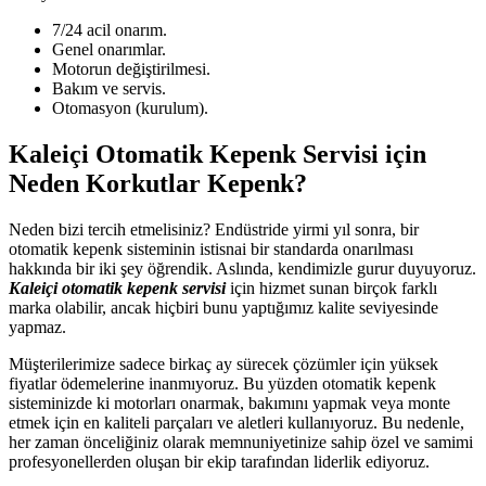
7/24 acil onarım.
Genel onarımlar.
Motorun değiştirilmesi.
Bakım ve servis.
Otomasyon (kurulum).
Kaleiçi Otomatik Kepenk Servisi için
Neden Korkutlar Kepenk?
Neden bizi tercih etmelisiniz? Endüstride yirmi yıl sonra, bir
otomatik kepenk sisteminin istisnai bir standarda onarılması
hakkında bir iki şey öğrendik. Aslında, kendimizle gurur duyuyoruz.
Kaleiçi otomatik kepenk servisi
için hizmet sunan birçok farklı
marka olabilir, ancak hiçbiri bunu yaptığımız kalite seviyesinde
yapmaz.
Müşterilerimize sadece birkaç ay sürecek çözümler için yüksek
fiyatlar ödemelerine inanmıyoruz. Bu yüzden otomatik kepenk
sisteminizde ki motorları onarmak, bakımını yapmak veya monte
etmek için en kaliteli parçaları ve aletleri kullanıyoruz. Bu nedenle,
her zaman önceliğiniz olarak memnuniyetinize sahip özel ve samimi
profesyonellerden oluşan bir ekip tarafından liderlik ediyoruz.