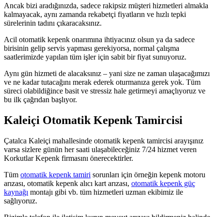
Ancak bizi aradığınızda, sadece rakipsiz müşteri hizmetleri almakla
kalmayacak, aynı zamanda rekabetçi fiyatların ve hızlı tepki
sürelerinin tadını çıkaracaksınız.
Acil otomatik kepenk onarımına ihtiyacınız olsun ya da sadece
birisinin gelip servis yapması gerekiyorsa, normal çalışma
saatlerimizde yapılan tüm işler için sabit bir fiyat sunuyoruz.
Aynı gün hizmeti de alacaksınız – yani size ne zaman ulaşacağımızı
ve ne kadar tutacağını merak ederek oturmanıza gerek yok. Tüm
süreci olabildiğince basit ve stressiz hale getirmeyi amaçlıyoruz ve
bu ilk çağrıdan başlıyor.
Kaleiçi Otomatik Kepenk Tamircisi
Çatalca Kaleiçi mahallesinde otomatik kepenk tamircisi arayışınız
varsa sizlere günün her saati ulaşabileceğiniz 7/24 hizmet veren
Korkutlar Kepenk firmasını önerecektirler.
Tüm
otomatik kepenk tamiri
sorunları için örneğin kepenk motoru
arızası, otomatik kepenk alıcı kart arızası,
otomatik kepenk güç
kaynağı
montajı gibi vb. tüm hizmetleri uzman ekibimiz ile
sağlıyoruz.