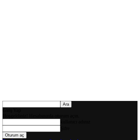
Giriş Yap
Hoşgeldiniz! Hesabınızda oturum açın.
kullanıcı adınız
Şifre