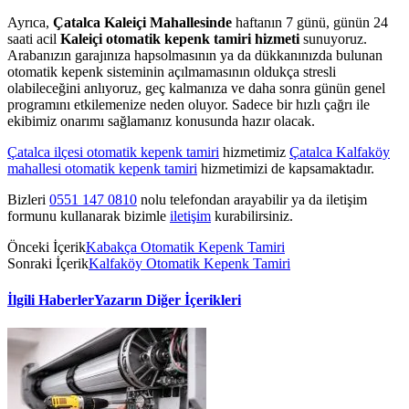
Ayrıca,
Çatalca Kaleiçi Mahallesinde
haftanın 7 günü, günün 24
saati acil
Kaleiçi otomatik kepenk tamiri hizmeti
sunuyoruz.
Arabanızın garajınıza hapsolmasının ya da dükkanınızda bulunan
otomatik kepenk sisteminin açılmamasının oldukça stresli
olabileceğini anlıyoruz, geç kalmanıza ve daha sonra günün genel
programını etkilemenize neden oluyor. Sadece bir hızlı çağrı ile
ekibimiz onarımı sağlamanız konusunda hazır olacak.
Çatalca ilçesi otomatik kepenk tamiri
hizmetimiz
Çatalca Kalfaköy
mahallesi otomatik kepenk tamiri
hizmetimizi de kapsamaktadır.
Bizleri
0551 147 0810
nolu telefondan arayabilir ya da iletişim
formunu kullanarak bizimle
iletişim
kurabilirsiniz.
Önceki İçerik
Kabakça Otomatik Kepenk Tamiri
Sonraki İçerik
Kalfaköy Otomatik Kepenk Tamiri
İlgili Haberler
Yazarın Diğer İçerikleri