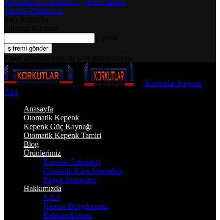
Parolanızı mı unuttunuz? yardım almak
Gizlilik Politikamız
Şifre kurtarma
Şifrenizi Kurtarın
E-posta
Email adresine yeni bir şifre gönderilecek.
Korkutlar Kepenk
7/24
Anasayfa
Otomatik Kepenk
Kepenk Güç Kaynağı
Otomatik Kepenk Tamiri
Blog
Ürünlerimiz
Kepenk Sistemleri
Otomatik Kapı Sistemleri
Panjur Sistemleri
Hakkımızda
S.S.S
Hizmet Bölgelerimiz
Referanslarımız