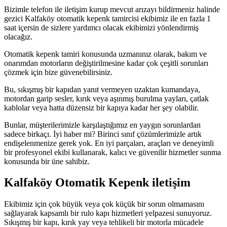
Bizimle telefon ile iletişim kurup mevcut arızayı bildirmeniz halinde
gezici Kalfaköy otomatik kepenk tamircisi ekibimiz ile en fazla 1
saat içersin de sizlere yardımcı olacak ekibimizi yönlendirmiş
olacağız.
Otomatik kepenk tamiri konusunda uzmanınız olarak, bakım ve
onarımdan motorların değiştirilmesine kadar çok çeşitli sorunları
çözmek için bize güvenebilirsiniz.
Bu, sıkışmış bir kapıdan yanıt vermeyen uzaktan kumandaya,
motordan garip sesler, kırık veya aşınmış burulma yayları, çatlak
kablolar veya hatta düzensiz bir kapıya kadar her şey olabilir.
Bunlar, müşterilerimizle karşılaştığımız en yaygın sorunlardan
sadece birkaçı. İyi haber mi? Birinci sınıf çözümlerimizle artık
endişelenmenize gerek yok. En iyi parçaları, araçları ve deneyimli
bir profesyonel ekibi kullanarak, kalıcı ve güvenilir hizmetler sunma
konusunda bir üne sahibiz.
Kalfaköy Otomatik Kepenk iletişim
Ekibimiz için çok büyük veya çok küçük bir sorun olmamasını
sağlayarak kapsamlı bir rulo kapı hizmetleri yelpazesi sunuyoruz.
Sıkışmış bir kapı, kırık yay veya tehlikeli bir motorla mücadele