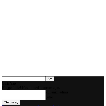
Giriş Yap
Hoşgeldiniz! Hesabınızda oturum açın.
kullanıcı adınız
Şifre