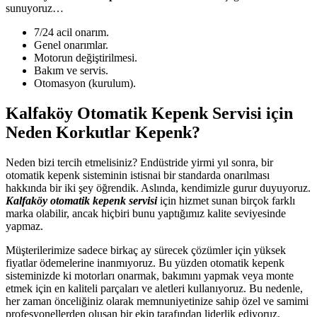
sunuyoruz…
7/24 acil onarım.
Genel onarımlar.
Motorun değiştirilmesi.
Bakım ve servis.
Otomasyon (kurulum).
Kalfaköy Otomatik Kepenk Servisi için
Neden Korkutlar Kepenk?
Neden bizi tercih etmelisiniz? Endüstride yirmi yıl sonra, bir
otomatik kepenk sisteminin istisnai bir standarda onarılması
hakkında bir iki şey öğrendik. Aslında, kendimizle gurur duyuyoruz.
Kalfaköy otomatik kepenk servisi
için hizmet sunan birçok farklı
marka olabilir, ancak hiçbiri bunu yaptığımız kalite seviyesinde
yapmaz.
Müşterilerimize sadece birkaç ay sürecek çözümler için yüksek
fiyatlar ödemelerine inanmıyoruz. Bu yüzden otomatik kepenk
sisteminizde ki motorları onarmak, bakımını yapmak veya monte
etmek için en kaliteli parçaları ve aletleri kullanıyoruz. Bu nedenle,
her zaman önceliğiniz olarak memnuniyetinize sahip özel ve samimi
profesyonellerden oluşan bir ekip tarafından liderlik ediyoruz.