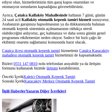
ediyor olun, hizmetlerimizin tüm garaj kapısı onarımları ve
otomasyon sorunlarını kapsadığına güvenebilirsiniz.
Ayrıca,
Çatalca Kalfaköy Mahallesinde
haftanın 7 günü, günün
24 saati acil
Kalfaköy otomatik kepenk tamiri hizmeti
sunuyoruz.
Arabanızın garajınıza hapsolmasının ya da dükkanınızda bulunan
otomatik kepenk sisteminin açılmamasının oldukça stresli
olabileceğini anlıyoruz, geç kalmanıza ve daha sonra günün genel
programını etkilemenize neden oluyor. Sadece bir hızlı çağrı ile
ekibimiz onarımı sağlamanız konusunda hazır olacak.
Çatalca ilçesi otomatik kepenk tamiri
hizmetimiz
Çatalca Karacaköy
mahallesi otomatik kepenk tamiri
hizmetimizi de kapsamaktadır.
Bizleri
0551 147 0810
nolu telefondan arayabilir ya da iletişim
formunu kullanarak bizimle
iletişim
kurabilirsiniz.
Önceki İçerik
Kaleiçi Otomatik Kepenk Tamiri
Sonraki İçerik
Karacaköy Merkez Otomatik Kepenk Tamiri
İlgili Haberler
Yazarın Diğer İçerikleri