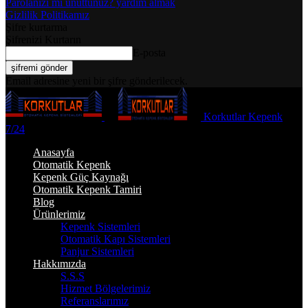
Parolanızı mı unuttunuz? yardım almak
Gizlilik Politikamız
Şifre kurtarma
Şifrenizi Kurtarın
E-posta
Email adresine yeni bir şifre gönderilecek.
Korkutlar Kepenk
7/24
Anasayfa
Otomatik Kepenk
Kepenk Güç Kaynağı
Otomatik Kepenk Tamiri
Blog
Ürünlerimiz
Kepenk Sistemleri
Otomatik Kapı Sistemleri
Panjur Sistemleri
Hakkımızda
S.S.S
Hizmet Bölgelerimiz
Referanslarımız