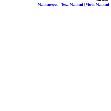
Saklıdır.
Mankensepeti
|
Terzi Mankeni
|
Vitrin Mankeni