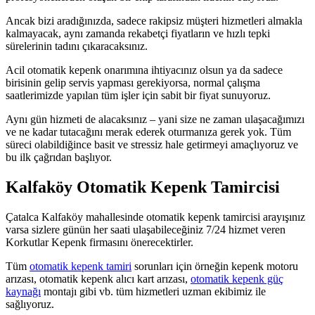
Ancak bizi aradığınızda, sadece rakipsiz müşteri hizmetleri almakla
kalmayacak, aynı zamanda rekabetçi fiyatların ve hızlı tepki
sürelerinin tadını çıkaracaksınız.
Acil otomatik kepenk onarımına ihtiyacınız olsun ya da sadece
birisinin gelip servis yapması gerekiyorsa, normal çalışma
saatlerimizde yapılan tüm işler için sabit bir fiyat sunuyoruz.
Aynı gün hizmeti de alacaksınız – yani size ne zaman ulaşacağımızı
ve ne kadar tutacağını merak ederek oturmanıza gerek yok. Tüm
süreci olabildiğince basit ve stressiz hale getirmeyi amaçlıyoruz ve
bu ilk çağrıdan başlıyor.
Kalfaköy Otomatik Kepenk Tamircisi
Çatalca Kalfaköy mahallesinde otomatik kepenk tamircisi arayışınız
varsa sizlere günün her saati ulaşabileceğiniz 7/24 hizmet veren
Korkutlar Kepenk firmasını önerecektirler.
Tüm
otomatik kepenk tamiri
sorunları için örneğin kepenk motoru
arızası, otomatik kepenk alıcı kart arızası,
otomatik kepenk güç
kaynağı
montajı gibi vb. tüm hizmetleri uzman ekibimiz ile
sağlıyoruz.